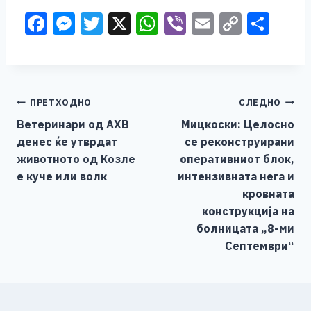
F
M
T
X
W
Vi
E
C
S
a
e
wi
h
b
m
o
h
c
ss
tt
at
er
ai
p
ar
e
e
er
s
l
y
e
Навигација
ПРЕТХОДНО
СЛЕДНО
b
n
A
Li
Ветеринари од АХВ
Мицкоски: Целосно
o
g
p
n
на
денес ќе утврдат
се реконструирани
o
er
p
k
напис
животното од Козле
оперативниот блок,
k
е куче или волк
интензивната нега и
кровната
конструкција на
болницата „8-ми
Септември“