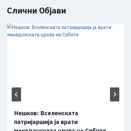
Слични Објави
Нешков: Вселенската
патријаршија ја врати
македонската црква на Србите