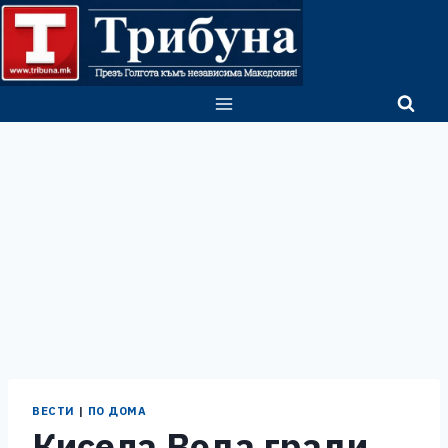
Skip
to
content
ВЕСТИ
|
ПО ДОМА
​Кисела Вода гради