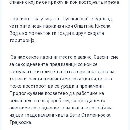
сливник кој ќе се приклучи кон постојната мрежа.
Паркингот на улицата „Пушкинова“ е еден од
четирите нови паркинзи кои Општина Кисела
Вода во моментов ги гради ширум својата
територија.
-За нас секое паркинг место е важно. Свесни сме
за секојдневните предизвици со кои се
соочуваат жителите, па затоа сме постојано на
терен и секогаш изнаоѓаме локации каде што
може просторот да се уреди и пренамени.
Продолжуваме посветено да работиме на
решавање на овој проблем, со цел да им го
олесниме секојдневието на нашите сограѓани-
изјави градоначалничката Бети Стаменкоска
Трајкоска.