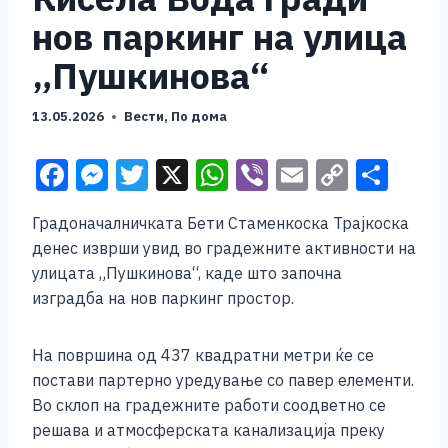
нов паркинг на улица
„Пушкинова“
13.05.2026
Вести
,
По дома
F
M
T
X
W
Vi
E
C
S
a
e
wi
h
b
m
o
h
Градоначалничката Бети Стаменкоска Трајкоска
c
ss
tt
at
er
ai
p
ar
денес изврши увид во градежните активности на
e
e
er
s
l
y
e
улицата „Пушкинова“, каде што започна
b
n
A
Li
изградба на нов паркинг простор.
o
g
p
n
На површина од 437 квадратни метри ќе се
o
er
p
k
постави партерно уредување со павер елементи.
k
Во склоп на градежните работи соодветно се
решава и атмосферската канализација преку