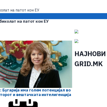
биколат на патот кон ЕУ
НАЈНОВИ
GRID.MK
: Бугарија има голем потенцијал во
торот и вештачката интелигенција