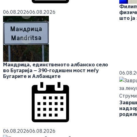
Филип
физичк
06.08.2026
06.08.2026
што ја
Мандрица, единственото албанско село
во Бугарија – 390-годишен мост меѓу
06.08.
Бугарите и Албанците
Заврши
надзор
родил
06.08.2026
06.08.2026