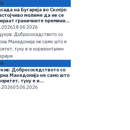
ТИ
сада на Бугарија во Скопје:
астојчиво молиме да не се
ираат граничните премини
патиштата меѓу Бугарија и
6.2026
18.06.2026
рна Македонија
ТИ
л во ИТ-секторот и
ВЕСТИ
ков: Добрососедството со
Бугарија, Романија и Ш
рна Македонија не само што
мисии за заштита на в
иоритет, туку е и
06.08.2026
06.08.2026
зонтален критериум
6.2026
05.06.2026