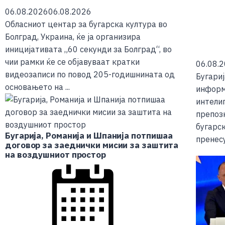
06.08.2026
06.08.2026
Обласниот центар за бугарска култура во
Болград, Украина, ќе ја организира
иницијативата „60 секунди за Болград“, во
чии рамки ќе се објавуваат кратки
06.08.
видеозаписи по повод 205-годишнината од
Бугариј
основањето на ...
информ
интелиг
препозн
бугарс
Бугарија, Романија и Шпанија потпишаа
пренесу
договор за заеднички мисии за заштита
на воздушниот простор