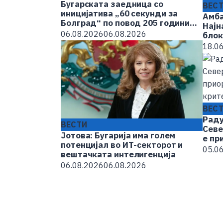
Бугарската заедница со
ВЕС
иницијатива „60 секунди за
Амба
Болград“ по повод 205 години
Најн
од основањето на градот
06.08.2026
06.08.2026
блок
или 
18.0
Севе
ВЕСТИ
ВЕС
Јотова: Бугарија има голем потенција
Раду
вештачката интелигенција
ВЕСТИ
Севе
06.08.2026
06.08.2026
Јотова: Бугарија има голем
е пр
потенцијал во ИТ-секторот и
хори
05.0
вештачката интелигенција
06.08.2026
06.08.2026