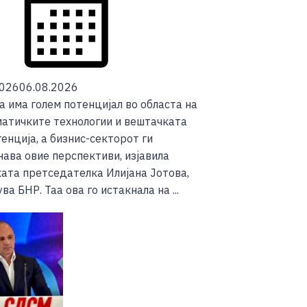
2026
06.08.2026
а има голем потенцијал во областа на
атичките технологии и вештачката
енција, а бизнис-секторот ги
ава овие перспективи, изјавила
ката претседателка Илијана Јотова,
ва БНР. Таа ова го истакнала на ...