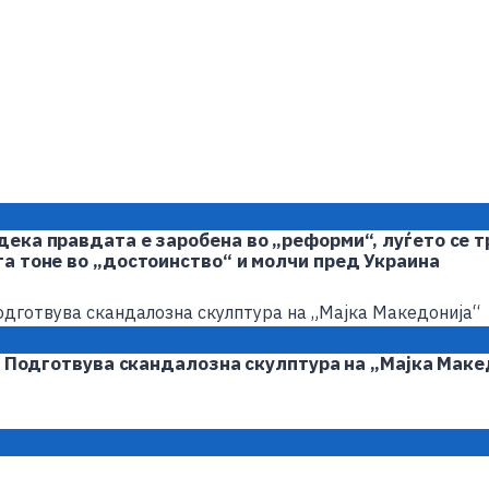
ека правдата е заробена во „реформи“, луѓето се тр
та тоне во „достоинство“ и молчи пред Украина
а: Подготвува скандалозна скулптура на „Мајка Маке