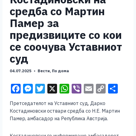
средба со Мартин
Памер за
предизвиците со кои
се соочува Уставниот
суд
04.07.2025
Вести
,
По дома
F
M
T
X
W
Vi
E
C
S
a
e
wi
h
b
m
o
h
Претседателот на Уставниот суд, Дарко
c
ss
tt
at
er
ai
p
ar
Костадиновски оствари средба со Н.Е. Мартин
e
e
er
s
l
y
e
Памер, амбасадор на Република Австрија.
b
n
A
Li
Костадиновски го информираше амбасадорот