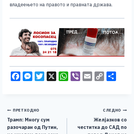
владеењето на правото и правната држава.
F
M
T
X
W
Vi
E
C
S
a
e
wi
h
b
m
o
h
c
ss
tt
at
er
ai
p
ar
e
e
er
s
l
y
e
Навигација
ПРЕТХОДНО
СЛЕДНО
b
n
A
Li
Трамп: Многу сум
Желјазков со
o
g
p
n
на
разочаран од Путин,
честитка до САД по
o
er
p
k