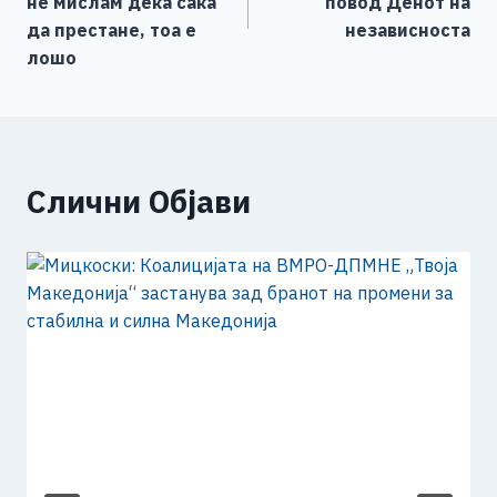
напис
не мислам дека сака
повод Денот на
k
да престане, тоа е
независноста
лошо
Слични Објави