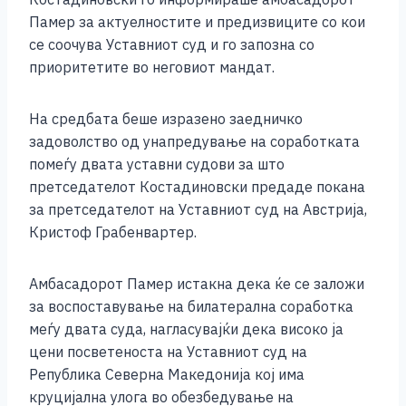
o
g
p
n
Памер за актуелностите и предизвиците со кои
o
er
p
k
се соочува Уставниот суд и го запозна со
k
приоритетите во неговиот мандат.
На средбата беше изразено заедничко
задоволство од унапредување на соработката
помеѓу двата уставни судови за што
претседателот Костадиновски предаде покана
за претседателот на Уставниот суд на Австрија,
Кристоф Грабенвартер.
Амбасадорот Памер истакна дека ќе се заложи
за воспоставување на билатерална соработка
меѓу двата суда, нагласувајќи дека високо ја
цени посветеноста на Уставниот суд на
Република Северна Македонија кој има
круцијална улога во обезбедување на