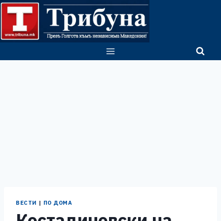
Skip
to
content
ВЕСТИ
|
ПО ДОМА
Костадиновски на