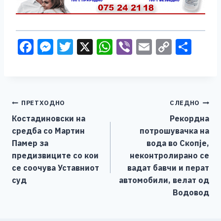
F
M
T
X
W
Vi
E
C
S
a
e
wi
h
b
m
o
h
c
ss
tt
at
er
ai
p
ar
e
e
er
s
l
y
e
Навигација
ПРЕТХОДНО
СЛЕДНО
b
n
A
Li
Костадиновски на
Рекордна
o
g
p
n
на
средба со Мартин
потрошувачка на
o
er
p
k
напис
Памер за
вода во Скопје,
k
предизвиците со кои
неконтролирано се
се соочува Уставниот
вадат бавчи и перат
суд
автомобили, велат од
Водовод