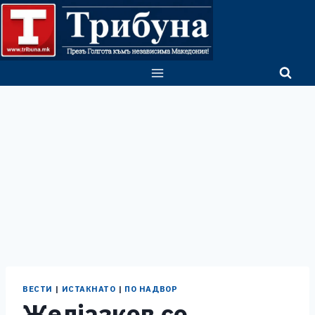
Skip
to
content
ВЕСТИ
|
ИСТАКНАТО
|
ПО НАДВОР
Желјазков со