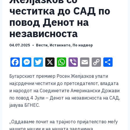
честитка до САД по
повод Денот на
независноста
04.07.2025
Вести
,
Истакнато
,
По надвор
F
M
T
X
W
Vi
E
C
S
a
e
wi
h
b
m
o
h
Бугарскиот премиер Росен Желјазков упати
c
ss
tt
at
er
ai
p
ar
најсрдечни честитки до претседателот, владата
e
e
er
s
l
y
e
и народот на Соединетите Американски Држави
b
n
A
Li
по повод 4 Јули – Денот на независноста на САД,
јавува БГНЕС.
o
g
p
n
o
er
p
k
„Оддаваме почит на трајното пријателство меѓу
k
нашите нации и на нашата заедничка