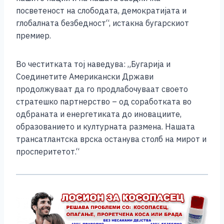
посветеност на слободата, демократијата и
глобалната безбедност“, истакна бугарскиот
премиер.
Во честитката тој наведува: „Бугарија и
Соединетите Американски Држави
продолжуваат да го продлабочуваат своето
стратешко партнерство – од соработката во
одбраната и енергетиката до иновациите,
образованието и културната размена. Нашата
трансатлантска врска останува столб на мирот и
просперитетот.“