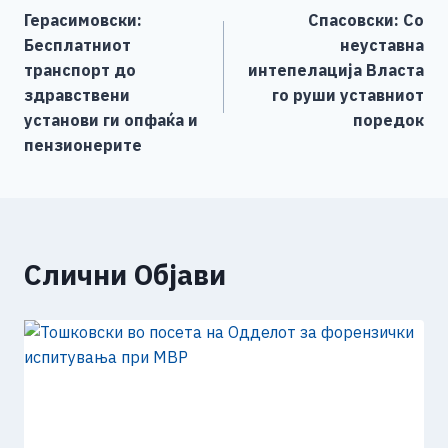
b
n
A
Li
Герасимовски:
Спасовски: Со
o
g
p
n
на
Бесплатниот
неуставна
o
er
p
k
напис
транспорт до
интепелација Власта
k
здравствени
го руши уставниот
установи ги опфаќа и
поредок
пензионерите
Слични Објави