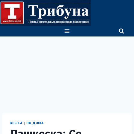
Skip
to
content
ВЕСТИ
|
ПО ДОМА
Лашкоска: Се