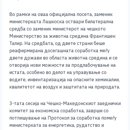
o
g
p
n
o
er
p
k
Во рамки на оваа официјална посета, заменик
k
министерката Лашкоска оствари билатерална
средба со заменик министерот на чешкото
Министерство за животна средина Франтишек
Талир. На средбата, од двете страни беше
реафирмирана досегашната соработка меѓу
двете држави во областа животна средина и се
отворија нови можности за продлабочување на
истата, особено во делот на управување со
водите, инвентаризација на опасните хемикалии,
квалитетот на воздух и заштитата на природата.
3-тата сесија на Чешко-Македонскиот заеднички
комитет за економска соработка, заврши со
потпишување на Протокол за соработка помеѓу
министерката за енергетика, рудатство и