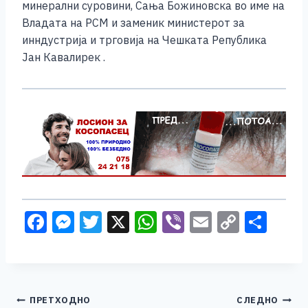
минерални суровини, Сања Божиновска во име на
Владата на РСМ и заменик министерот за
инндустрија и трговија на Чешката Република
Јан Кавалирек .
F
M
T
X
W
Vi
E
C
S
a
e
wi
h
b
m
o
h
c
ss
tt
at
er
ai
p
ar
e
e
er
s
l
y
e
Навигација
ПРЕТХОДНО
СЛЕДНО