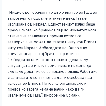
e
e
er
s
l
y
e
b
n
A
Li
„Имаме еден брачен пар што е внатре во Газа во
o
g
p
n
загрозеното подрачје, а знаете дека Газа е
изолирана од Израел. Единствениот излез беше
o
er
p
k
преку Египет, но брачниот пар во моментот кога
k
стигнал на граничниот премин истиот се
затворил и не можат да излезат ниту кон Египет
ниту кон Израел. Амбасадата во Каиро е во
комуникација со тој брачен пар и тие се
безбедни во моментов, но знаете дека таму
ситуацијата е многу променлива и можеме да
сметаме дека тие се во некаков ризик. Работиме
и со властите во Египет за да ги ослободат да
излезат во Египет. Потоа ќе организраме и
превоз но засега немаме начин како да ги
извлечеме од Газа“, информира Османи.