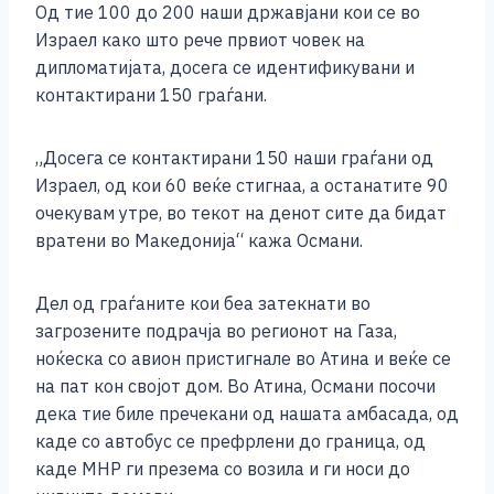
Од тие 100 до 200 наши државјани кои се во
Израел како што рече првиот човек на
дипломатијата, досега се идентификувани и
контактирани 150 граѓани.
„Досега се контактирани 150 наши граѓани од
Израел, од кои 60 веќе стигнаа, а останатите 90
очекувам утре, во текот на денот сите да бидат
вратени во Македонија“ кажа Османи.
Дел од граѓаните кои беа затекнати во
загрозените подрачја во регионот на Газа,
ноќеска со авион пристигнале во Атина и веќе се
на пат кон својот дом. Во Атина, Османи посочи
дека тие биле пречекани од нашата амбасада, од
каде со автобус се префрлени до граница, од
каде МНР ги презема со возила и ги носи до