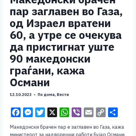
пар заглавен во Газа,
од Израел вратени
60, а утре се очекува
да пристигнат уште
90 македонски
граѓани, кажа
Османи
12.10.2023
По дома
,
Вести
F
M
T
X
W
Vi
E
C
S
a
e
wi
h
b
m
o
h
Македонски брачен пар е заглавен во Газа, кажа
c
ss
tt
at
er
ai
p
ar
министерот за надворешни работи Бујар Османи.