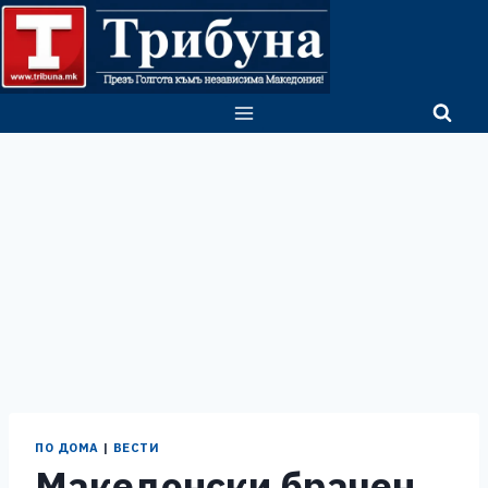
Skip
to
content
ПО ДОМА
|
ВЕСТИ
Македонски брачен