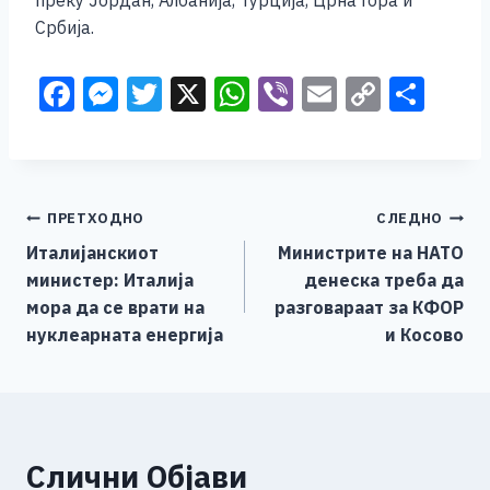
преку Јордан, Албанија, Турција, Црна Гора и
Србија.
F
M
T
X
W
Vi
E
C
S
a
e
wi
h
b
m
o
h
c
ss
tt
at
er
ai
p
ar
e
e
er
s
l
y
e
Навигација
ПРЕТХОДНО
СЛЕДНО
b
n
A
Li
Италијанскиoт
Министрите на НАТО
o
g
p
n
на
министер: Италија
денеска треба да
o
er
p
k
напис
мора да се врати на
разговараат за КФОР
k
нуклеарната енергија
и Косово
Слични Објави