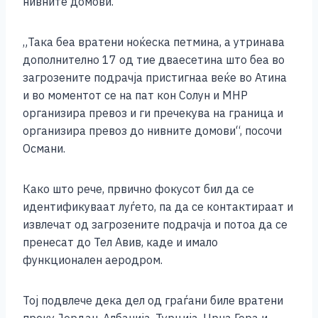
нивните домови.
„Така беа вратени ноќеска петмина, а утринава
дополнително 17 од тие дваесетина што беа во
загрозените подрачја пристигнаа веќе во Атина
и во моментот се на пат кон Солун и МНР
организира превоз и ги пречекува на граница и
организира превоз до нивните домови“, посочи
Османи.
Како што рече, првично фокусот бил да се
идентификуваат луѓето, па да се контактираат и
извлечат од загрозените подрачја и потоа да се
пренесат до Тел Авив, каде и имало
функционален аеродром.
Тој подвлече дека дел од граѓани биле вратени