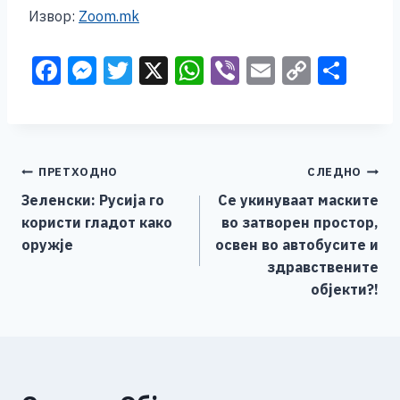
Извор:
Zoom.mk
F
M
T
X
W
Vi
E
C
S
a
e
wi
h
b
m
o
h
c
ss
tt
at
er
ai
p
ar
e
e
er
s
l
y
e
Навигација
ПРЕТХОДНО
СЛЕДНО
b
n
A
Li
Зеленски: Русија го
Се укинуваат маските
o
g
p
n
на
користи гладот ​​како
во затворен простор,
o
er
p
k
напис
оружје
освен во автобусите и
k
здравствените
објекти?!