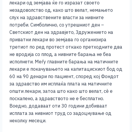
e
e
er
s
l
y
e
лекари од земјава ќе го изразат своето
b
n
A
Li
незадоволство од, како што велат, немањето
слух на здравствените власти за нивните
o
g
p
n
потреби. Симболично, со утрешниот ден –
o
er
p
k
Светскиот ден на здравјето, Здружението на
k
приватни лекари во земјава го организира
третиот по ред протест откако претходните два
не вродија со плод, а нивните барања не беа
исполнети. Меѓу главните барања на матичните
лекари е покачувањето на капитацискиот бод од
60 на 90 денари по пациент, според кој Фондот
за здравство им исплаќа плата на матичните
општи лекари, затоа што како што велат, сè е
поскапено, а здравството не е бесплатно.
Воедно, додаваат оти 30 години добиваат
исплата за нивниот труд со задоцнување од
неколку месеци.