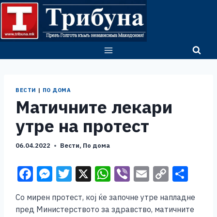
Skip
to
content
ВЕСТИ
|
ПО ДОМА
Матичните лекари
утре на протест
06.04.2022
Вести
,
По дома
F
M
T
X
W
Vi
E
C
S
a
e
wi
h
b
m
o
h
Со мирен протест, кој ќе започне утре напладне
c
ss
tt
at
er
ai
p
ar
пред Министерството за здравство, матичните