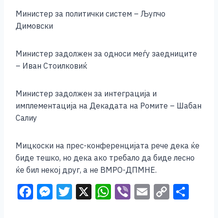
Министер за политички систем – Љупчо
Димовски
Министер задолжен за односи меѓу заедниците
– Иван Стоилковиќ
Министер задолжен за интеграција и
имплементација на Декадата на Ромите – Шабан
Салиу
Мицкоски на прес-конференцијата рече дека ќе
биде тешко, но дека ако требало да биде лесно
ќе бил некој друг, а не ВМРО-ДПМНЕ.
F
M
T
X
W
Vi
E
C
S
a
e
wi
h
b
m
o
h