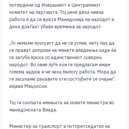
o
g
p
n
потврдени од Извршниот и Централниот
o
er
p
k
комитет на партијата. Тој рече дека нивна
k
работа е да се врати Македонија на народот и
дека доаѓаат убави времиња за народот.
„Го немаме луксузот да не се успее, ниту пак да
се прават репризи на минати владеења каде ќе
се загуби врска со единствениот суверен,
народот. Во овие луѓе кои ги предлагам имам
голема надеж и не чека мнпогу работа. Мора да
ги засукаме ракавите оти состојбите се очајни“,
изјави Мицкоски.
Тој ги соопшти имињата на новите министри во
македонската Влада.
Министер за транспорт и потпретседател на