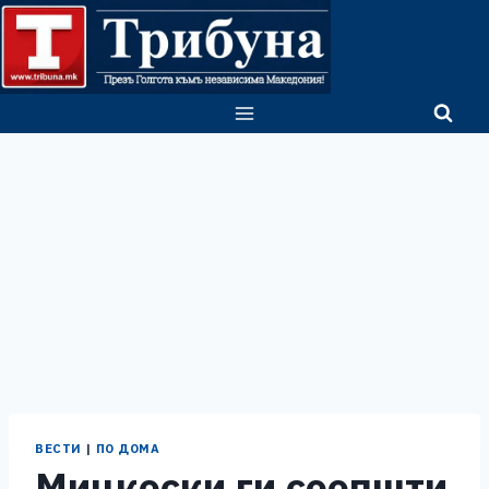
Skip
to
content
ВЕСТИ
|
ПО ДОМА
Мицкоски ги соопшти