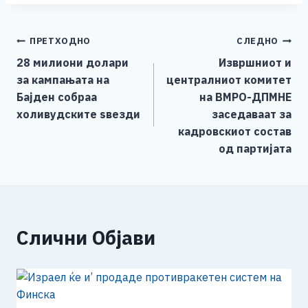
c
ss
tt
at
er
ai
p
ar
e
e
er
s
l
y
e
Навигација
ПРЕТХОДНО
СЛЕДНО
b
n
A
Li
28 милиони долари
Извршниот и
o
g
p
n
на
за кампањата на
централниот комитет
o
er
p
k
напис
Бајден собраа
на ВМРО-ДПМНЕ
k
холивудските ѕвезди
заседаваат за
кадровскиот состав
од партијата
Слични Објави