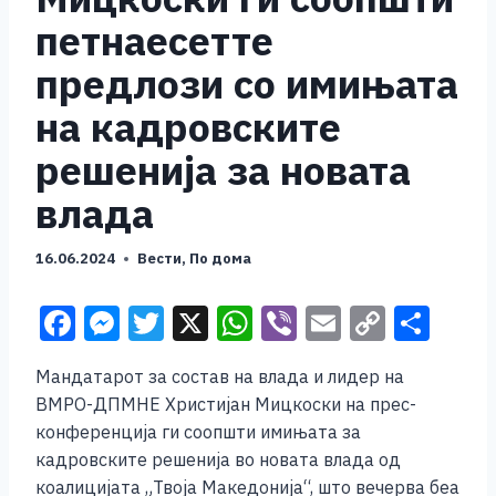
петнаесетте
предлози со имињата
на кадровските
решенија за новата
влада
16.06.2024
Вести
,
По дома
F
M
T
X
W
Vi
E
C
S
a
e
wi
h
b
m
o
h
Мандатарот за состав на влада и лидер на
c
ss
tt
at
er
ai
p
ar
ВМРО-ДПМНЕ Христијан Мицкоски на прес-
e
e
er
s
l
y
e
конференција ги соопшти имињата за
b
n
A
Li
кадровските решенија во новата влада од
коалицијата „Твоја Македонија“, што вечерва беа