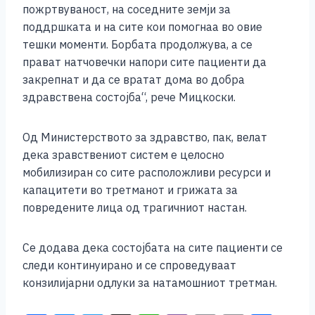
пожртвуваност, на соседните земји за
поддршката и на сите кои помогнаа во овие
тешки моменти. Борбата продолжува, а се
прават натчовечки напори сите пациенти да
закрепнат и да се вратат дома во добра
здравствена состојба“, рече Мицкоски.
Од Министерството за здравство, пак, велат
дека зравствениот систем е целосно
мобилизиран со сите расположливи ресурси и
капацитети во третманот и грижата за
повредените лица од трагичниот настан.
Се додава дека состојбата на сите пациенти се
следи континуирано и се спроведуваат
конзилијарни одлуки за натамошниот третман.