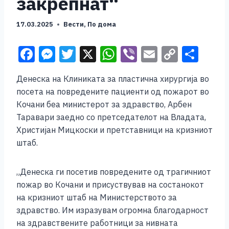
закрепнат“
17.03.2025
Вести
,
По дома
F
M
T
X
W
Vi
E
C
S
a
e
wi
h
b
m
o
h
Денеска на Клиниката за пластична хирургија во
c
ss
tt
at
er
ai
p
ar
посета на повредените пациенти од пожарот во
e
e
er
s
l
y
e
Кочани беа министерот за здравство, Арбен
b
n
A
Li
Таравари заедно со претседателот на Владата,
Христијан Мицкоски и претставници на кризниот
o
g
p
n
штаб.
o
er
p
k
k
„Денеска ги посетив повредените од трагичниот
пожар во Кочани и присуствував на состанокот
на кризниот штаб на Министерството за
здравство. Им изразувам огромна благодарност
на здравствените работници за нивната