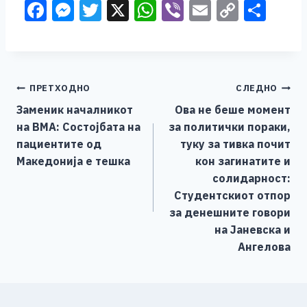
F
M
T
X
W
Vi
E
C
S
a
e
wi
h
b
m
o
h
c
ss
tt
at
er
ai
p
ar
e
e
er
s
l
y
e
Навигација
ПРЕТХОДНО
СЛЕДНО
b
n
A
Li
Заменик началникот
Ова не беше момент
o
g
p
n
на
на ВМА: Состојбата на
за политички пораки,
o
er
p
k
напис
пациентите од
туку за тивка почит
k
Македонија е тешка
кон загинатите и
солидарност:
Студентскиот отпор
за денешните говори
на Јаневска и
Ангелова