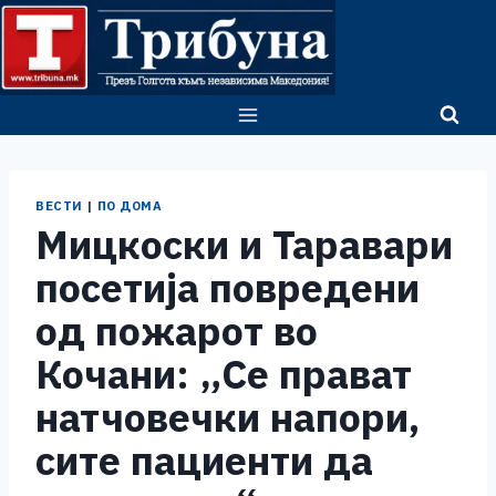
Skip
to
content
ВЕСТИ
|
ПО ДОМА
Мицкоски и Таравари
посетија повредени
од пожарот во
Кочани: „Се прават
натчовечки напори,
сите пациенти да