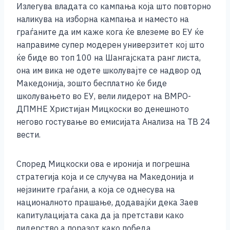
o
er
p
k
Излегува владата со кампања која што повторно
k
наликува на изборна кампања и наместо на
граѓаните да им каже кога ќе влеземе во ЕУ ќе
направиме супер модерен универзитет кој што
ќе биде во топ 100 на Шангајската ранг листа,
она им вика не одете школувајте се надвор од
Македонија, зошто бесплатно ќе биде
школувањето во ЕУ, вели лидерот на ВМРО-
ДПМНЕ Христијан Мицкоски во денешното
негово гостување во емисијата Анализа на ТВ 24
вести.
Според Мицкоски ова е иронија и погрешна
стратегија која и се случува на Македонија и
нејзините граѓани, а која се однесува на
националното прашање, додавајќи дека Заев
капитулацијата сака да ја претстави како
лидерство а поразот како победа.