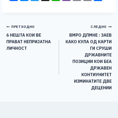
a
e
wi
h
b
m
o
h
c
ss
tt
at
er
ai
p
ar
e
e
er
s
l
y
e
Навигација
ПРЕТХОДНО
СЛЕДНО
b
n
A
Li
6 НЕШТА КОИ ВЕ
ВМРО ДПМНЕ : ЗАЕВ
o
g
p
n
на
ПРАВАТ НЕПРИЈАТНА
КАКО КУЛА ОД КАРТИ
o
er
p
k
напис
ЛИЧНОСТ
ГИ СРУШИ
k
ДРЖАВНИТЕ
ПОЗИЦИИ КОИ БЕА
ДРЖАВЕН
КОНТИУНИТЕТ
ИЗМИНАТИТЕ ДВЕ
ДЕЦЕНИИ