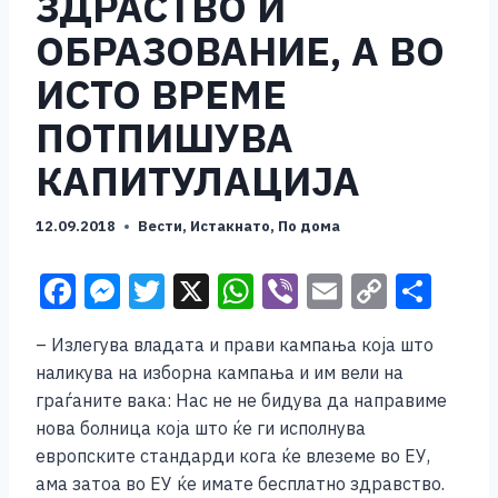
ЗДРАСТВО И
ОБРАЗОВАНИЕ, А ВО
ИСТО ВРЕМЕ
ПОТПИШУВА
КАПИТУЛАЦИЈА
12.09.2018
Вести
,
Истакнато
,
По дома
F
M
T
X
W
Vi
E
C
S
a
e
wi
h
b
m
o
h
– Излегува владата и прави кампања која што
c
ss
tt
at
er
ai
p
ar
наликува на изборна кампања и им вели на
e
e
er
s
l
y
e
граѓаните вака: Нас не не бидува да направиме
b
n
A
Li
нова болница која што ќе ги исполнува
европските стандарди кога ќе влеземе во ЕУ,
o
g
p
n
ама затоа во ЕУ ќе имате бесплатно здравство.