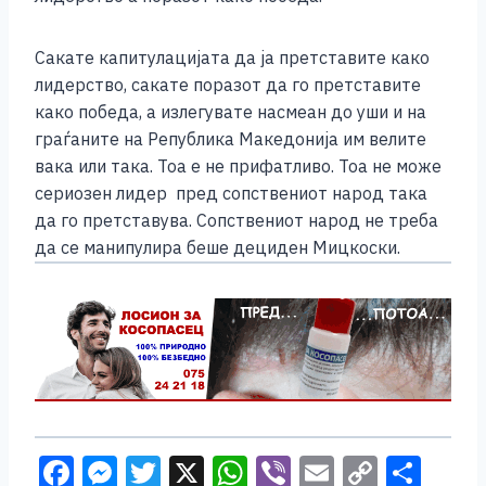
Сакате капитулацијата да ја претставите како
лидерство, сакате поразот да го претставите
како победа, а излегувате насмеан до уши и на
граѓаните на Република Македонија им велите
вака или така. Тоа е не прифатливо. Тоа не може
сериозен лидер пред сопствениот народ така
да го претставува. Сопствениот народ не треба
да се манипулира беше дециден Мицкоски.
F
M
T
X
W
Vi
E
C
S