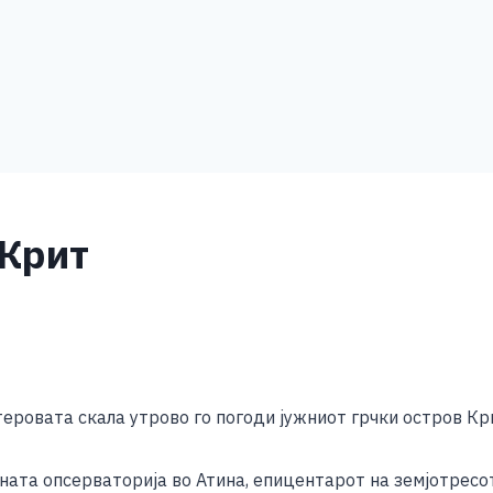
 Крит
S
h
теровата скала утрово го погоди јужниот грчки остров Кр
ar
e
ата опсерваторија во Атина, епицентарот на земјотресот