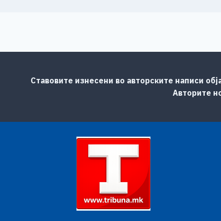
Ставовите изнесени во авторските написи обј
Авторите но