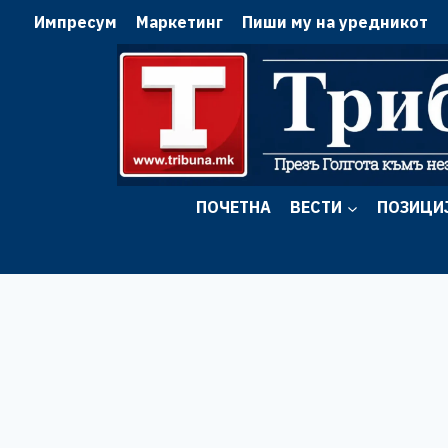
Skip
Импресум
Маркетинг
Пиши му на уредникот
to
content
ПОЧЕТНА
ВЕСТИ
ПОЗИЦИ