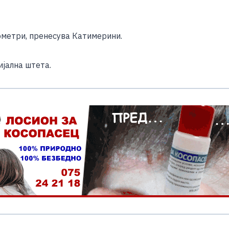
лометри, пренесува Катимерини.
ијална штета.