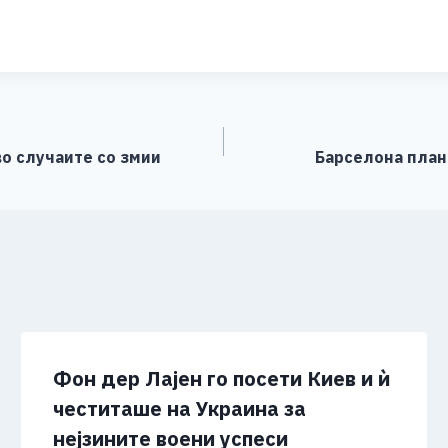
S
h
ar
e
во случаите со змии
Барселона план
Фон дер Лајен го посети Киев и ѝ
честиташе на Украина за
нејзините воени успеси