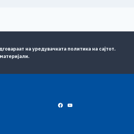
говараат на уредувачката политика на сајтот.
 материјали.