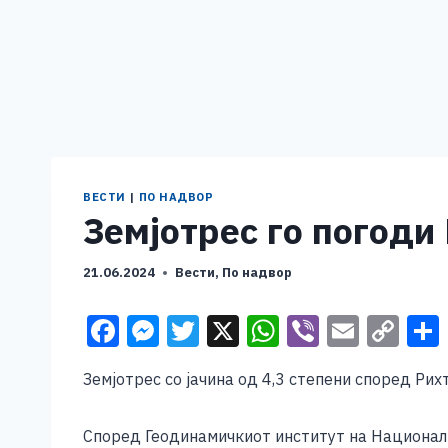
ВЕСТИ
|
ПО НАДВОР
Земјотрес го погоди
21.06.2024
Вести
,
По надвор
F
M
T
X
W
Vi
E
C
a
e
wi
h
b
m
o
Земјотрес со јачина од 4,3 степени според Рих
c
ss
tt
at
er
ai
p
e
e
er
s
l
y
Според Геодинамичкиот институт на Националн