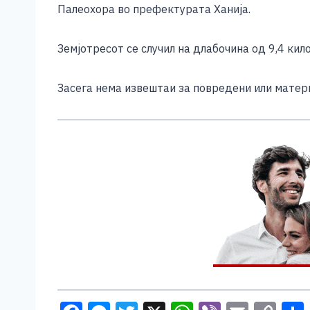
b
n
A
Li
Палеохора во префектурата Ханија.
o
g
p
n
o
er
p
k
Земјотресот се случил на длабочина од 9,4 ки
k
Засега нема извештаи за повредени или матер