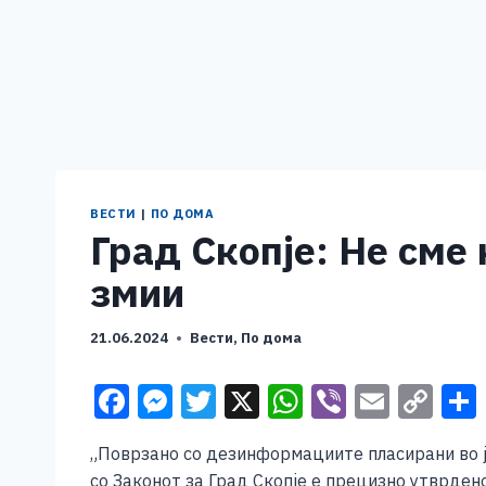
ВЕСТИ
|
ПО ДОМА
Град Скопје: Не сме
змии
21.06.2024
Вести
,
По дома
F
M
T
X
W
Vi
E
C
a
e
wi
h
b
m
o
„Поврзано со дезинформациите пласирани во јав
c
ss
tt
at
er
ai
p
со Законот за Град Скопје е прецизно утврден