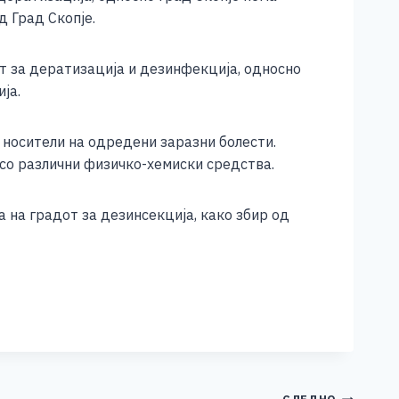
д Град Скопје.
от за дератизација и дезинфекција, односно
ја.
 носители на одредени заразни болести.
со различни физичко-хемиски средства.
а на градот за дезинсекција, како збир од