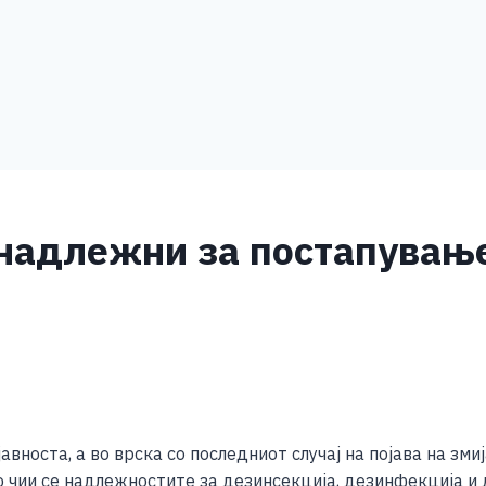
 надлежни за постапување
S
h
носта, а во врска со последниот случај на појава на змиј
ar
о чии се надлежностите за дезинсекција, дезинфекција и 