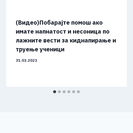
(Видео)Побарајте помош ако
имате напнатост и несоница по
лажните вести за киднапирање и
труење ученици
31.03.2023