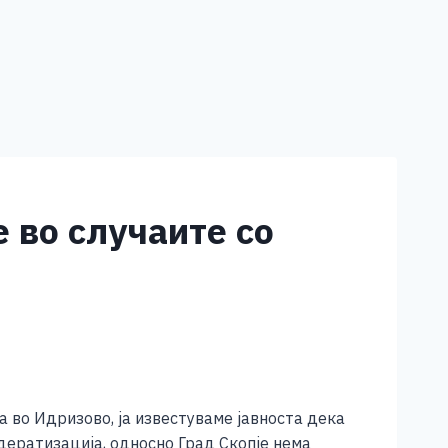
 во случаите со
а во Идризово, ја известуваме јавноста дека
дератизација, односно Град Скопје нема