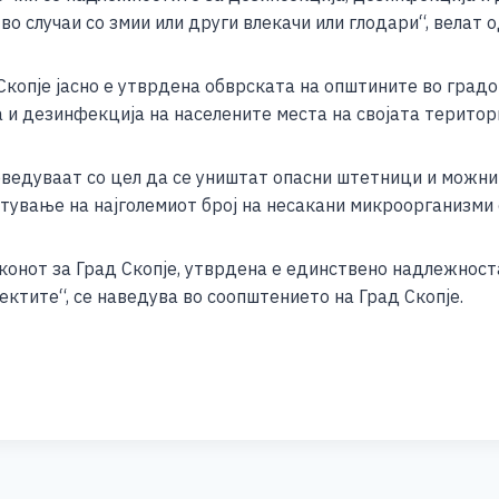
e
 случаи со змии или други влекачи или глодари“, велат о
 Скопје јасно е утврдена обврската на општините во град
и дезинфекција на населените места на својата територи
оведуваат со цел да се уништат опасни штетници и можни
тување на најголемиот број на несакани микроорганизми 
аконот за Град Скопје, утврдена е единствено надлежност
ектите“, се наведува во соопштението на Град Скопје.
S
h
ar
e