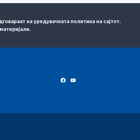
говараат на уредувачката политика на сајтот.
 материјали.