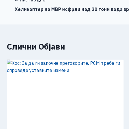
b
n
A
Li
Навигација
ПРЕТХОДНО
o
g
p
n
Хеликоптер на МВР исфрли над 20 тони вода вр
на
o
er
p
k
напис
k
Слични Објави