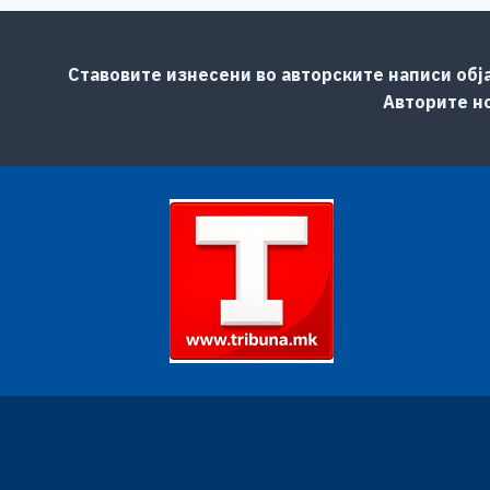
Ставовите изнесени во авторските написи обј
Авторите но