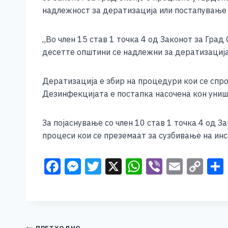
e
e
er
s
l
y
надлежност за дератизација или постапување во
b
n
A
Li
o
g
p
n
„Во член 15 став 1 точка 4 од Законот за Град
десетте општини се надлежни за дератизација 
o
er
p
k
k
Дератизација е збир на процедури кои се спр
Дезинфекцијата е постапка насочена кон униш
За појаснување со член 10 став 1 точка 4 од З
процеси кои се преземаат за сузбивање на инс
F
M
T
X
W
Vi
E
C
a
e
wi
h
b
m
o
c
ss
tt
at
er
ai
p
e
e
er
s
l
y