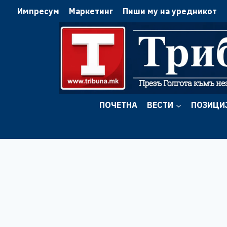
Skip
Импресум
Маркетинг
Пиши му на уредникот
to
content
ПОЧЕТНА
ВЕСТИ
ПОЗИЦИ