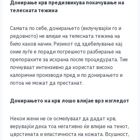
Донирање крв предизвикува покачување на
телесната тежина
Самата по себе, донирањето (вклучувајќи го и
редовното) не влијае на телесната тежина на
било каков начин. Ризикот од здебелување кај
оние луѓе е поради погрешното разбирање на
препораките за исхрана после процедурата. Тие
почнуваат интензивно да користат високо
калорични производи пред и по донирањето и
потоа не можат да престанат.
Донирањето на крв лошо влијае врз изгледот
Некои жени не се осмелуваат да дадат крв,
верувајќи дека тоа негативно ќе влијае на тенот,
цврстината и еластичноста на кожата. Всушност,