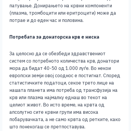
патување. Донирањето на крвни компоненти
(плазма, тромбоцити или еритроцити) може да
потрае и до еден час и половина.
Потребата за донаторска крв е ниска
За целосно да се обезбеди здравствениот
систем со потребното количества крв, донатори
мора да бидат 40-50 од 1.000 луѓе. Во некои
европски земји овој сооднос е постигнат. Според
статистичките податоци, секое трето лице на
нашата планета има потреба од трансфузија на
крв или плазма најмалку еднаш во текот на
целиот живот. Во исто време, на крвта од
апсолутно сите крвни групи има висока
побарувачката, а не само крвта од ретките, како
што понекогаш се претпоставува.