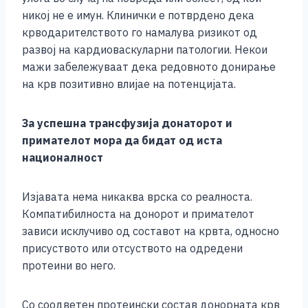
никој не е имун. Клинички е потврдено дека
крводарителството го намалува ризикот од
развој на кардиоваскуларни патологии. Некои
мажи забележуваат дека редовното донирање
на крв позитивно влијае на потенцијата.
За успешна трансфузија донаторот и
примателот мора да бидат од иста
националност
Изјавата нема никаква врска со реалноста.
Компатибилноста на донорот и примателот
зависи исклучиво од составот на крвта, односно
присуството или отсуството на одредени
протеини во него.
Со соодветен протеински состав донорната крв