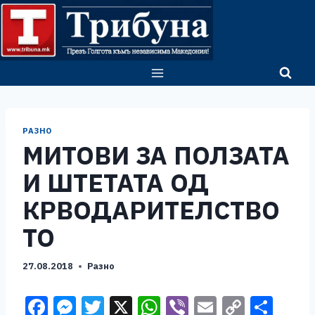
Skip
to
content
РАЗНО
МИТОВИ ЗА ПОЛЗАТА
И ШТЕТАТА ОД
КРВОДАРИТЕЛСТВО
ТО
27.08.2018
Разно
F
M
T
X
W
Vi
E
C
S