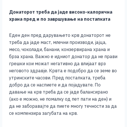
Донаторот треба да јаде високо-калорична
храна пред и по завршување на постапката
Еден ден пред дарувањето крв донаторот не
треба да јаде маст, млечни производи, јајца,
месо, чоколади, банани, конзервирана храна и
брза храна. Важно е идниот донатор да не прави
грешки кои можат негативно да влијаат врз
неговото здравје. Крвта е подобро да се земе во
утринските часови. Пред постапката, треба
добро да се наспиете и да појадувате. По
давање на крв треба да се јаде балансирано
(ако е можно, не помалку од пет пати на ден) и
да не заборавајте да пиете многу течности за да
се компензира загубата на крв.