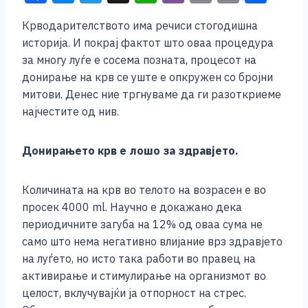
a
e
wi
h
b
m
o
h
Крводарителството има речиси стогодишна
c
ss
tt
at
er
ai
p
ar
историја. И покрај фактот што оваа процедура
e
e
er
s
l
y
e
за многу луѓе е сосема позната, процесот на
b
n
A
Li
донирање на крв се уште е опкружен со бројни
митови. Денес ние тргнуваме да ги разоткриеме
o
g
p
n
најчестите од нив.
o
er
p
k
k
Донирањето крв е лошо за здравјето.
Количината на крв во телото на возрасен е во
просек 4000 ml. Научно е докажано дека
периодичните загуба на 12% од оваа сума не
само што нема негативно влијание врз здравјето
на луѓето, но исто така работи во правец на
активирање и стимулирање на организмот во
целост, вклучувајќи ја отпорност на стрес.