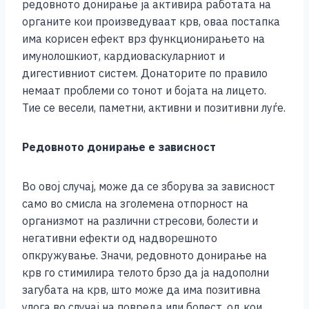
редовното донирање ја активира работата на
органите кои произведуваат крв, оваа постапка
има корисен ефект врз функционирањето на
имунолошкиот, кардиоваскуларниот и
дигестивниот систем. Донаторите по правило
немаат проблеми со тонот и бојата на лицето.
Тие се весели, паметни, активни и позитивни луѓе.
Редовното донирање е зависност
Во овој случај, може да се зборува за зависност
само во смисла на зголемена отпорност на
организмот на различни стресови, болести и
негативни ефекти од надворешното
опкружување. Значи, редовното донирање на
крв го стимилира телото брзо да ја надополни
загубата на крв, што може да има позитивна
улога во случај на повреда или болест, од кои