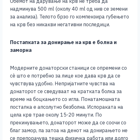
Обемот на дарување на крв не треба да
надминува 500 ml (околу 40 ml од нив се земени
за анализа). Телото брзо го компензира губењето
на крв без никакви негативни последици.
Постапката за донирање на крв е болна и
заморна
Модерните донаторски станици се опремени со
сè што е потребно за лице кое дава крв да се
чувствува удобно. Непријатните чувства на
донаторот се сведуваат на кратката болка за
време на боцкањето со игла. Понатамошната
постапка е апсолутно безболна. Испораката на
цела крв трае околу 15-20 минути. По
прекинувањето, донаторот може да се соочи со
благ замор, па затоа на денот на донирањето не
се препорачува тешка физичка работа или долго