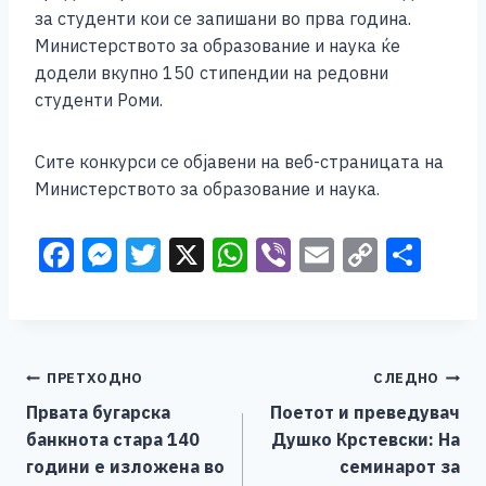
за студенти кои се запишани во прва година.
Министерството за образование и наука ќе
додели вкупно 150 стипендии на редовни
студенти Роми.
Сите конкурси се објавени на веб-страницата на
Министерството за образование и наука.
F
M
T
X
W
Vi
E
C
S
a
e
wi
h
b
m
o
h
c
ss
tt
at
er
ai
p
ar
e
e
er
s
l
y
e
Навигација
ПРЕТХОДНО
СЛЕДНО
b
n
A
Li
Првата бугарска
Поетот и преведувач
o
g
p
n
на
банкнота стара 140
Душко Крстевски: На
o
er
p
k
напис
години е изложена во
семинарот за