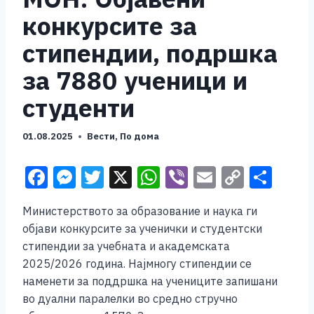
конкурсите за
стипендии, подршка
за 7880 ученици и
студенти
01.08.2025
Вести
,
По дома
F
M
T
X
W
Vi
E
C
S
a
e
wi
h
b
m
o
h
Министерството за образование и наука ги
c
ss
tt
at
er
ai
p
ar
објави конкурсите за ученички и студентски
e
e
er
s
l
y
e
стипендии за учебната и академската
b
n
A
Li
2025/2026 година. Најмногу стипендии се
наменети за поддршка на учениците запишани
o
g
p
n
во дуални паралелки во средно стручно
o
er
p
k