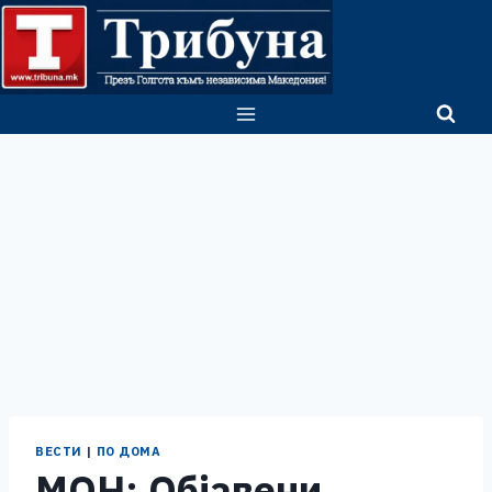
Skip
to
content
ВЕСТИ
|
ПО ДОМА
МОН: Објавени