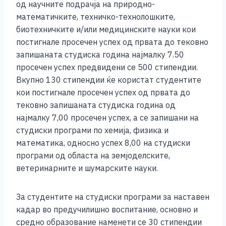
од научните подрачја на природно-
математичките, техничко-технолошките,
биотехничките и/или медицинските науки кои
постигнале просечен успех од првата до тековно
запишаната студиска година најмалку 7.50
просечен успех предвидени се 500 стипендии.
Вкупно 130 стипендии ќе користат студентите
кои постигнале просечен успех од првата до
тековно запишаната студиска година од
најмалку 7,00 просечен успех, а се запишани на
студиски програми по хемија, физика и
математика, односно успех 8,00 на студиски
програми од областа на земјоделските,
ветеринарните и шумарските науки.
За студентите на студиски програми за наставен
кадар во предучилишно воспитание, основно и
средно образование наменети се 30 стипендии