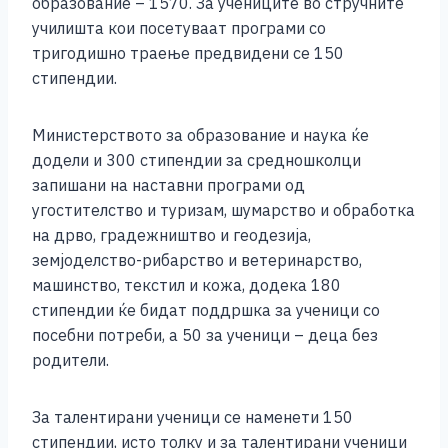
образование – 1570. За учениците во стручните
k
училишта кои посетуваат програми со
тригодишно траење предвидени се 150
стипендии.
Министерството за образование и наука ќе
додели и 300 стипендии за средношколци
запишани на наставни програми од
угостителство и туризам, шумарство и обработка
на дрво, градежништво и геодезија,
земјоделство-рибарство и ветеринарство,
машинство, текстил и кожа, додека 180
стипендии ќе бидат поддршка за ученици со
посебни потреби, а 50 за ученици – деца без
родители.
За талентирани ученици се наменети 150
стипендии, исто толку и за талентирани ученици