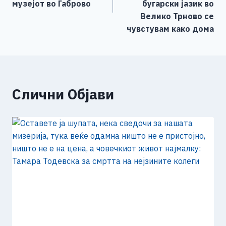
k
музејот во Габрово
бугарски јазик во
Велико Трново се
чувстувам како дома
Слични Објави