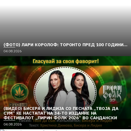
e
d
o
n
(ФОТО) ЛАРИ КОРОЛОФ: ТОРОНТО ПРЕД 100 ГОДИНИ…
P
04.08.2026
o
s
t
e
d
o
n
(ВИДЕО) БИСЕРА И ЛИДИЈА СО ПЕСНАТА „ТВОЈА ДА
СУМ“ ЌЕ НАСТАПАТ НА 34-ТО ИЗДАНИЕ НА
ФЕСТИВАЛОТ „ПИРИН ФОЛК 2026“ ВО САНДАНСКИ
P
04.08.2026
o