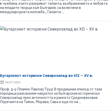
s
в чужбина, които разкриват таланта, въображението и любовта
t
на младите творци към България, са включени в
e
международната изложба „Таланти ...
d
o
n
Бугарскиот историски Северозапад во XII – XV в.
P
04.07.2026
o
Проф. д-р Пламен Павлов/Труд В предишния епизод от тази
s
поредица разказахме накратко за българския исторически
t
Северозапад през античността и ранното Средновековие.
e
Поречията на Тимок, Морава, Сава и още по на ...
d
o