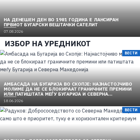
d
o
n
НА ДЕНЕШЕН ДЕН ВО 1981 ГОДИНА Е ЛАНСИРАН
ПРВИОТ БУГАРСКИ ВЕШТАЧКИ САТЕЛИТ
P
07.08.2026
o
ИЗБОР НА УРЕДНИКОТ
s
t
ВЕСТИ
e
d
o
n
АМБАСАДА НА БУГАРИЈА ВО СКОПЈЕ: НАЈНАСТОЈЧИВО
МОЛИМЕ ДА НЕ СЕ БЛОКИРААТ ГРАНИЧНИТЕ ПРЕМИНИ
ИЛИ ПАТИШТАТА МЕЃУ БУГАРИЈА И СЕВЕРНА
МАКЕДОНИЈА
P
18.06.2026
o
ВЕСТИ
s
t
e
d
o