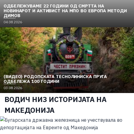
ОДБЕЛЕЖУВАМЕ 22 ГОДИНИ ОД СМРТТА НА
НОВИНАРОТ И АКТИВИСТ НА МПО ВО ЕВРОПА МЕТОДИ
ДИМОВ
P
04.08.2026
o
s
t
e
d
o
n
(ВИДЕО) РОДОПСКАТА ТЕСНОЛИНИСКА ПРУГА
ОДБЕЛЕЖА 100 ГОДИНИ
P
03.08.2026
o
ВОДИЧ НИЗ ИСТОРИЈАТА НА
s
t
МАКЕДОНИЈА
e
d
o
n