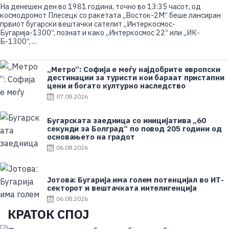
o
На денешен ден во 1981 година, точно во 13:35 часот, од
s
космодромот Плесецк со ракетата „Восток-2М“ беше лансиран
t
првиот бугарски вештачки сателит „Интеркосмос-
e
Бугарија-1300“, познат и како „Интеркосмос 22“ или „ИК-
d
Б-1300“, ...
o
n
„Метро“: Софија е меѓу најдобрите европски
дестинации за туристи кои бараат пристапни
цени и богато културно наследство
P
07.08.2026
o
s
Бугарската заедница со иницијатива „60
t
секунди за Болград“ по повод 205 години од
e
основањето на градот
d
P
06.08.2026
o
o
n
s
t
Јотова: Бугарија има голем потенцијал во ИТ-
e
секторот и вештачката интелигенција
d
P
06.08.2026
o
o
КРАТОК СПОЈ
n
s
t