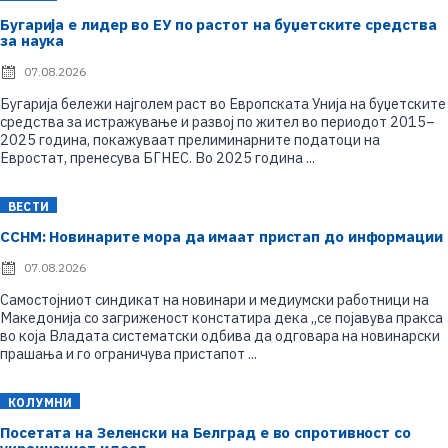
Бугарија е лидер во ЕУ по растот на буџетските средства
за наука
07.08.2026
P
o
Бугарија бележи најголем раст во Европската Унија на буџетските
s
средства за истражување и развој по жител во периодот 2015–
t
e
2025 година, покажуваат прелиминарните податоци на
d
Евростат, пренесува БГНЕС. Во 2025 година ...
o
n
ВЕСТИ
ССНМ: Новинарите мора да имаат пристап до информации
07.08.2026
P
o
Самостојниот синдикат на новинари и медиумски работници на
s
Македонија со загриженост констатира дека „се појавува пракса
t
e
во која Владата систематски одбива да одговара на новинарски
d
прашања и го ограничува пристапот ...
o
n
КОЛУМНИ
Посетата на Зеленски на Белград е во спротивност со