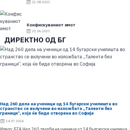
P
21.08.2023
o
o
n
s
t
e
Конфискуваниот имот
d
P
21.06.2023
o
o
ДИРЕКТНО ОД БГ
n
s
t
e
d
o
n
Над 260 дела на ученици од 14 бугарски училишта во
странство се вклучени во изложбата „Таленти без
граници“, која ќе биде отворена во Софија
P
14.07.2026
o
Извор: БТА Над 260 творби на ученици от 14 български училища