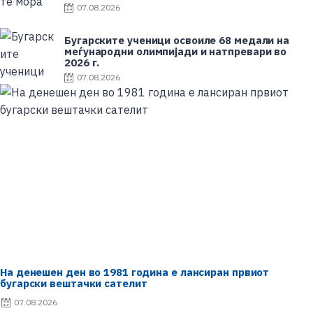
d
P
07.08.2026
o
o
n
s
Бугарските ученици освоиле 68 медали на
t
меѓународни олимпијади и натпревари во
e
2026 г.
d
P
07.08.2026
o
o
n
s
t
e
d
o
n
На денешен ден во 1981 година е лансиран првиот
бугарски вештачки сателит
P
07.08.2026