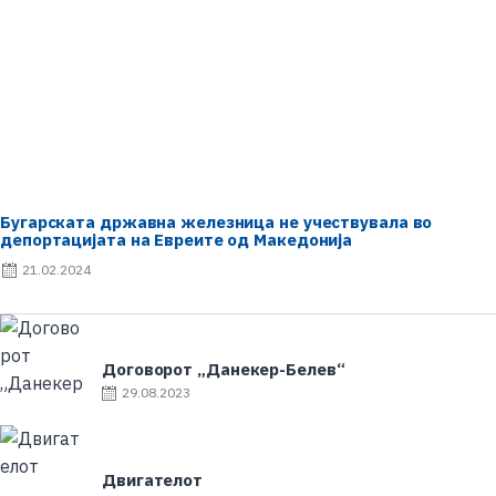
Бугарската државна железница не учествувала во
депортацијата на Евреите од Македонија
P
21.02.2024
o
s
t
e
Договорот „Данекер-Белев“
d
o
P
29.08.2023
n
o
s
t
e
Двигателот
d