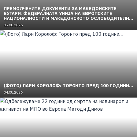
ПРЕМОЛЧЕНИТЕ ДОКУМЕНТИ ЗА МАКЕДОНСКИТЕ
БУГАРИ: ФЕДЕРАЛНАТА УНИЈА НА ЕВРОПСКИТЕ
НАЦИОНАЛНОСТИ И МАКЕДОНСКОТО ОСЛОБОДИТЕЛНО
ДВИЖЕЊЕ (1949–1956) (2)
P
05.08.2026
o
s
t
e
d
o
n
(ФОТО) ЛАРИ КОРОЛОФ: ТОРОНТО ПРЕД 100 ГОДИНИ…
P
04.08.2026
o
s
t
e
d
o
n