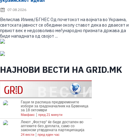
украинскиот идеал
07.08.2026
P
o
Велислав Илиев/БГНЕС Од почетокот на војната во Украина,
s
светската јавност се обедини околу ставот дека во дваесет и
t
e
првиот век е недозволиво меѓународно призната држава да
d
биде нападната од својот ...
o
n
НАЈНОВИ ВЕСТИ НА GRID.MK