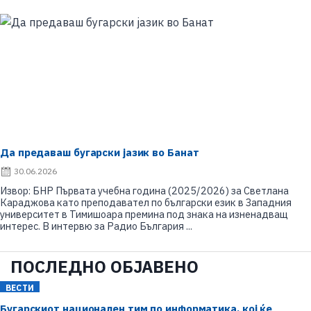
n
Да предаваш бугарски јазик во Банат
P
30.06.2026
o
Извор: БНР Първата учебна година (2025/2026) за Светлана
s
Караджова като преподавател по български език в Западния
t
университет в Тимишоара премина под знака на изненадващ
e
интерес. В интервю за Радио България ...
d
o
n
ПОСЛЕДНО ОБЈАВЕНО
ВЕСТИ
Бугарскиот национален тим по информатика, кој ќе