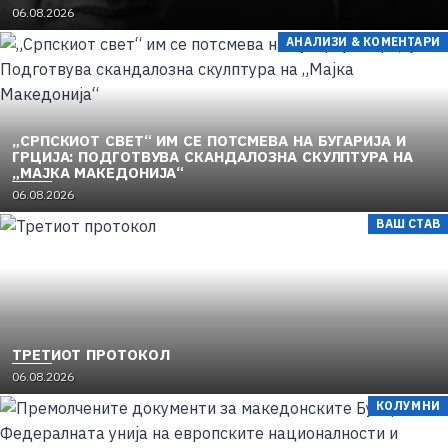
И ОПОЗИЦИЈАТА СЕ „РЕКОНСТРУИРААТ“ – ЗЕМЈАТА
P
06.08.2026
ТОНЕ ВО „ДОСТОИНСТВО“ И МОЛЧИ ПРЕД УКРАИНА
o
АНАЛИЗИ & КОМЕНТАРИ
s
t
e
d
o
„СРПСКИОТ СВЕТ“ ИМ СЕ ПОТСМЕВА НА БУГАРИЈА И
n
ГРЦИЈА: ПОДГОТВУВА СКАНДАЛОЗНА СКУЛПТУРА НА
„МАЈКА МАКЕДОНИЈА“
P
06.08.2026
o
ВАШ СТАВ
s
t
e
d
o
n
ТРЕТИОТ ПРОТОКОЛ
P
06.08.2026
o
КОЛУМНИ
s
t