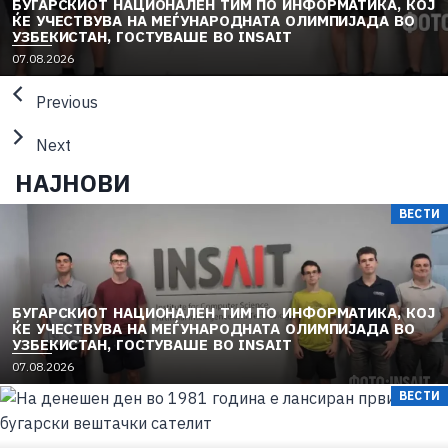
БУГАРСКИОТ НАЦИОНАЛЕН ТИМ ПО ИНФОРМАТИКА, КОЈ
ЌЕ УЧЕСТВУВА НА МЕЃУНАРОДНАТА ОЛИМПИЈАДА ВО
УЗБЕКИСТАН, ГОСТУВАШЕ ВО INSAIT
P
07.08.2026
o
s
Previous
t
e
Next
d
o
НАЈНОВИ
n
ВЕСТИ
БУГАРСКИОТ НАЦИОНАЛЕН ТИМ ПО ИНФОРМАТИКА, КОЈ
ЌЕ УЧЕСТВУВА НА МЕЃУНАРОДНАТА ОЛИМПИЈАДА ВО
УЗБЕКИСТАН, ГОСТУВАШЕ ВО INSAIT
P
07.08.2026
o
ВЕСТИ
s
t
e