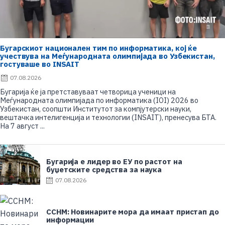
Бугарскиот национален тим по информатика, кој ќе
учествува на Меѓународната олимпијада во Узбекистан,
гостуваше во INSAIT
P
07.08.2026
o
Бугарија ќе ја претставуваат четворица ученици на
s
Меѓународната олимпијада по информатика (IOI) 2026 во
t
Узбекистан, соопшти Институтот за компјутерски науки,
e
вештачка интелигенција и технологии (INSAIT), пренесува БТА.
d
На 7 август ...
o
n
Бугарија е лидер во ЕУ по растот на
буџетските средства за наука
P
07.08.2026
o
s
t
ССНМ: Новинарите мора да имаат пристап до
e
информации