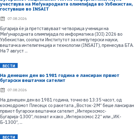
учествува на Меѓународната олимпијада во Узбекистан,
гостуваше во INSAIT
07.08.2026
P
o
Бугарија ќе ја претставуваат четворица ученици на
s
Меѓународната олимпијада по информатика (IOI) 2026 во
t
e
Узбекистан, соопшти Институтот за компјутерски науки,
d
вештачка интелигенција и технологии (INSAIT), пренесува БТА.
o
На 7 август ...
n
ВЕСТИ
На денешен ден во 1981 година е лансиран првиот
бугарски вештачки сателит
07.08.2026
P
o
На денешен ден во 1981 година, точно во 13:35 часот, од
s
космодромот Плесецк со ракетата „Восток-2М“ беше лансиран
t
e
првиот бугарски вештачки сателит „Интеркосмос-
d
Бугарија-1300“, познат и како „Интеркосмос 22“ или „ИК-
o
Б-1300“, ...
n
ВЕСТИ