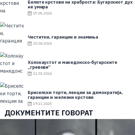
Белите крстови на храброста: Бугарскиот дух
не умира
P
07.05.2026
o
s
t
e
Честитки, гаранции и знамиња
d
P
20.04.2026
o
o
n
s
t
Холокаустот и македонско-бугарските
e
„гревови“
d
P
11.03.2026
o
o
n
s
t
Бриселски торти, лекции за демократија,
e
гаранции и железни крстови
d
P
19.11.2025
o
o
ДОКУМЕНТИТЕ ГОВОРАТ
n
s
t
e
d