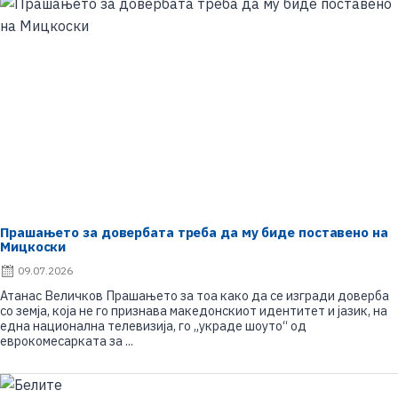
e
d
o
n
Прашањето за довербата треба да му биде поставено на
Мицкоски
P
09.07.2026
o
Атанас Величков Прашањето за тоа како да се изгради доверба
s
со земја, која не го признава македонскиот идентитет и јазик, на
t
една национална телевизија, го „украде шоуто“ од
e
еврокомесарката за ...
d
o
n