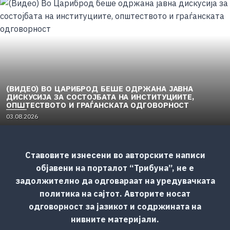
s
t
e
d
o
n
(ВИДЕО) ВО ЦАРИБРОД БЕШЕ ОДРЖАНА ЈАВНА
ДИСКУСИЈА ЗА СОСТОЈБАТА НА ИНСТИТУЦИИТЕ,
ОПШТЕСТВОТО И ГРАЃАНСКАТА ОДГОВОРНОСТ
P
03.08.2026
o
s
t
Ставовите изнесени во авторските написи
e
d
објавени на порталот “Трибуна”, не е
o
задолжително да одговараат на уредувачката
n
политика на сајтот. Авторите носат
одговорност за јазикот и содржината на
нивните материјали.