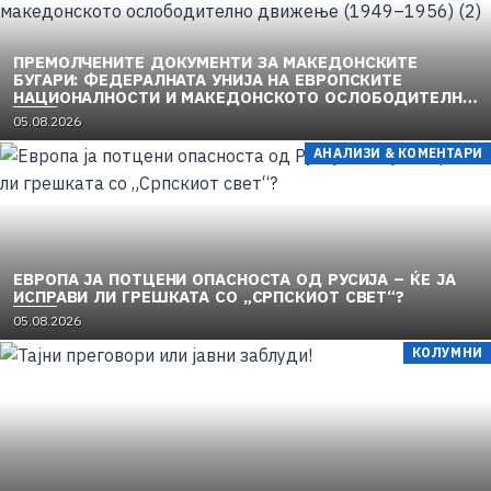
e
d
o
ПРЕМОЛЧЕНИТЕ ДОКУМЕНТИ ЗА МАКЕДОНСКИТЕ
n
БУГАРИ: ФЕДЕРАЛНАТА УНИЈА НА ЕВРОПСКИТЕ
НАЦИОНАЛНОСТИ И МАКЕДОНСКОТО ОСЛОБОДИТЕЛНО
ДВИЖЕЊЕ (1949–1956) (2)
P
05.08.2026
o
АНАЛИЗИ & КОМЕНТАРИ
s
t
e
d
o
n
ЕВРОПА ЈА ПОТЦЕНИ ОПАСНОСТА ОД РУСИЈА – ЌЕ ЈА
ИСПРАВИ ЛИ ГРЕШКАТА СО „СРПСКИОТ СВЕТ“?
P
05.08.2026
o
КОЛУМНИ
s
t
e
d
o
n