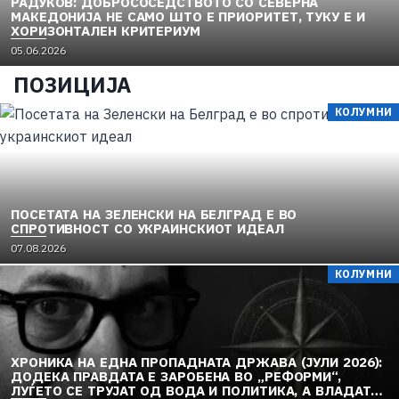
РАДУКОВ: ДОБРОСОСЕДСТВОТО СО СЕВЕРНА
n
МАКЕДОНИЈА НЕ САМО ШТО Е ПРИОРИТЕТ, ТУКУ Е И
ХОРИЗОНТАЛЕН КРИТЕРИУМ
P
05.06.2026
o
ПОЗИЦИЈА
s
t
КОЛУМНИ
e
d
o
n
ПОСЕТАТА НА ЗЕЛЕНСКИ НА БЕЛГРАД Е ВО
СПРОТИВНОСТ СО УКРАИНСКИОТ ИДЕАЛ
P
07.08.2026
o
КОЛУМНИ
s
t
e
d
o
ХРОНИКА НА ЕДНА ПРОПАДНАТА ДРЖАВА (ЈУЛИ 2026):
n
ДОДЕКА ПРАВДАТА Е ЗАРОБЕНА ВО „РЕФОРМИ“,
ЛУЃЕТО СЕ ТРУЈАТ ОД ВОДА И ПОЛИТИКА, А ВЛАДАТА