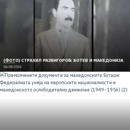
o
n
(ФОТО) СТРАХИЛ РАЗВИГОРОВ: БОТЕВ И МАКЕДОНИЈА
P
06.08.2026
o
s
t
e
d
o
n