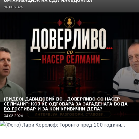
ОРГАНИЗАЦИЈА НА СДА МАКЕДОНИЈА
P
06.08.2026
o
s
t
e
d
o
n
(ВИДЕО) ДАВИДОВИЌ ВО „ДОВЕРЛИВО СО НАСЕР
СЕЛМАНИ“: КОЈ ЌЕ ОДГОВАРА ЗА ЗАГАДЕНАТА ВОДА
ВО ГОСТИВАР И ЗА КОИ КРИВИЧНИ ДЕЛА?
P
04.08.2026
o
s
t