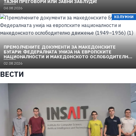
TAЈНИ ПРЕГОВОРИ ИЛИ ЈАВНИ ЗАБЛУДИ!
P
04.08.2026
o
КОЛУМНИ
s
t
e
d
o
ПРЕМОЛЧЕНИТЕ ДОКУМЕНТИ ЗА МАКЕДОНСКИТЕ
n
БУГАРИ: ФЕДЕРАЛНАТА УНИЈА НА ЕВРОПСКИТЕ
НАЦИОНАЛНОСТИ И МАКЕДОНСКОТО ОСЛОБОДИТЕЛНО
ДВИЖЕЊЕ (1949–1956) (1)
P
02.08.2026
o
ВЕСТИ
s
t
e
d
o
n