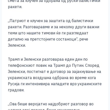
смета за клучен за одбрана од руски балистички
ракети.
„Патриот е клучен за заштита од балистички
ракети. Разговаравме и за неколку други важни
теми што нашите тимови ќе ги разгледаат
детално на претстојните состаноци“, рече
Зеленски.
Трамп и Зеленски разговараа еден ден по
телефонскиот повик на Трамп до Путин. Според
Зеленски, постигнат е договор за зајакнување на
украинската воздушна одбрана во време кога
Русија ги интензивира нападите врз украинските
градови.
„Ова беше веројатно најдобриот разговор во