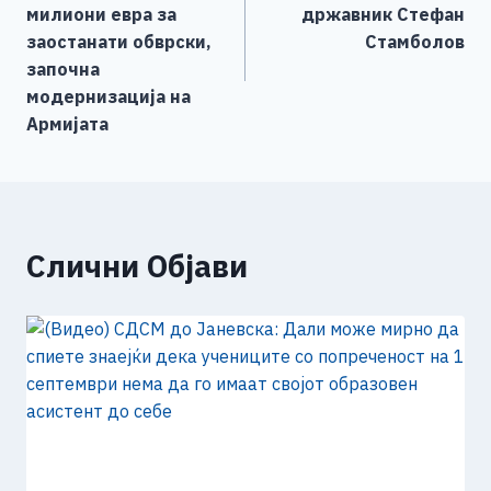
o
er
p
k
напис
милиони евра за
државник Стефан
k
заостанати обврски,
Стамболов
започна
модернизација на
Армијата
Слични Објави