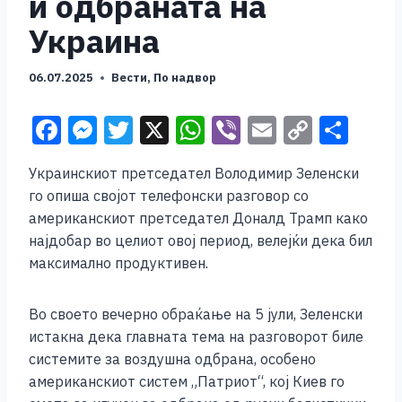
и одбраната на
Украина
06.07.2025
Вести
,
По надвор
F
M
T
X
W
Vi
E
C
S
a
e
wi
h
b
m
o
h
Украинскиот претседател Володимир Зеленски
c
ss
tt
at
er
ai
p
ar
го опиша својот телефонски разговор со
e
e
er
s
l
y
e
американскиот претседател Доналд Трамп како
b
n
A
Li
најдобар во целиот овој период, велејќи дека бил
максимално продуктивен.
o
g
p
n
o
er
p
k
Во своето вечерно обраќање на 5 јули, Зеленски
k
истакна дека главната тема на разговорот биле
системите за воздушна одбрана, особено
американскиот систем „Патриот“, кој Киев го