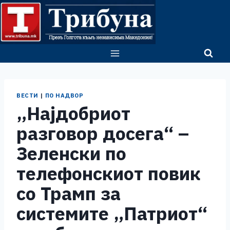
Skip
to
content
ВЕСТИ
|
ПО НАДВОР
„Најдобриот
разговор досега“ –
Зеленски по
телефонскиот повик
со Трамп за
системите „Патриот“