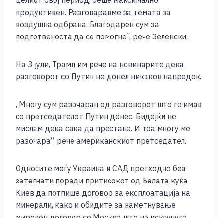
целиот овој период, беше максимално
продуктивен. Разговаравме за темата за
воздушна одбрана. Благодарен сум за
подготвеноста да се помогне“, рече Зеленски.
На 3 јули, Трамп им рече на новинарите дека
разговорот со Путин не донел никаков напредок.
„Многу сум разочаран од разговорот што го имав
со претседателот Путин денес. Бидејќи не
мислам дека сака да престане. И тоа многу ме
разочара“, рече американскиот претседател.
Односите меѓу Украина и САД претходно беа
затегнати поради притисокот од Белата куќа
Киев да потпише договор за експлоатација на
минерали, како и обидите за наметнување
мировен договор со Москва што не исклучува