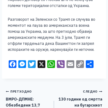
големи територијални отстапки од Украина.
Разговорот на Зеленски со Трамп се случува во
моментот на пауза во американската воена
помош за Украина, за што претходно објавија
американските медиуми. На 3 јули, Трамп ги
отфрли тврдењата дека Вашингтон ги запрел
испораките на оружје, нарекувајќи ги неточни.
F
M
T
X
W
Vi
E
C
S
a
e
wi
h
b
m
o
h
c
ss
tt
at
er
ai
p
ar
e
e
er
s
l
y
e
Навигација
ПРЕТХОДНО
СЛЕДНО
b
n
A
Li
ВМРО-ДПМНЕ:
130 години од смртта
o
g
p
n
на
Обезбедени 13,7
на бугарскиот