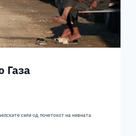
о Газа
раелските сили од почетокот на нивната