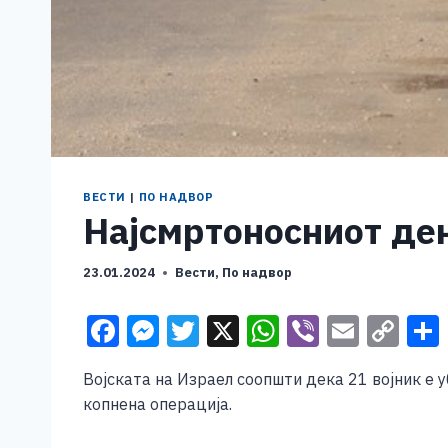
ВЕСТИ
|
ПО НАДВОР
Најсмртоносниот ден
23.01.2024
Вести
,
По надвор
F
M
T
X
W
Vi
E
C
a
e
wi
h
b
m
o
Војската на Израел соопшти дека 21 војник е у
c
ss
tt
at
er
ai
p
копнена операција.
e
e
er
s
l
y