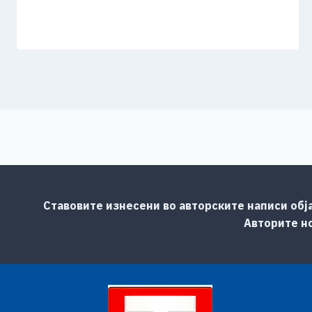
Ставовите изнесени во авторските написи обј
Авторите но