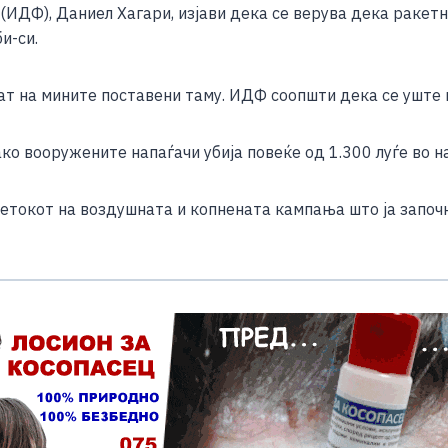
ИДФ), Даниел Хагари, изјави дека се верува дека ракетн
и-си.
ат на мините поставени таму. ИДФ соопшти дека се уште 
ко вооружените напаѓачи убија повеќе од 1.300 луѓе во н
очетокот на воздушната и копнената кампања што ја запо