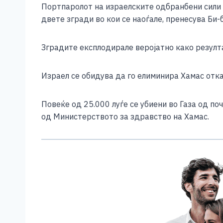
b
n
A
Li
Портпаролот на израелските одбранбени сили (
o
g
p
n
двете згради во кои се наоѓале, пренесува Би-б
o
er
p
k
Зградите експлодирале веројатно како резулт
k
Израел се обидува да го елиминира Хамас отка
Повеќе од 25.000 луѓе се убиени во Газа од п
од Министерството за здравство на Хамас.