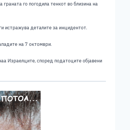
а граната го погодила тенкот во близина на
ги истражува деталите за инцидентот.
ападите на 7 октомври.
чнаа Израелците, според податоците објавени