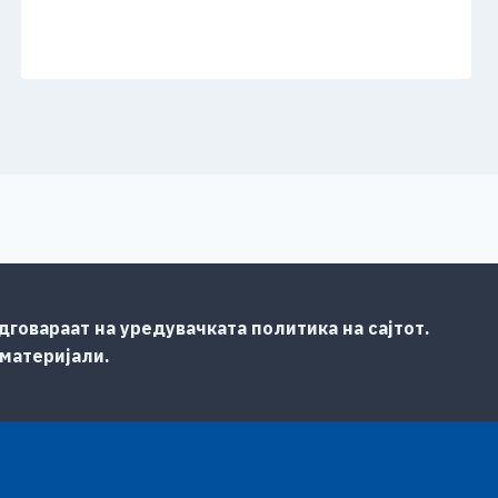
говараат на уредувачката политика на сајтот.
 материјали.