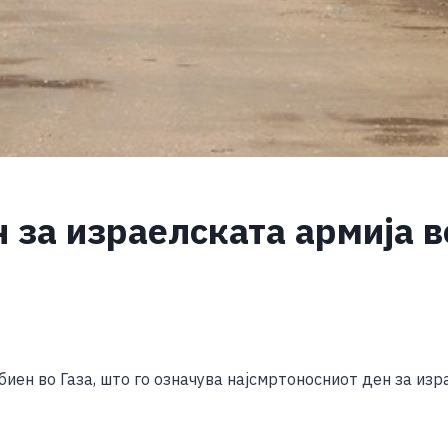
 за израелската армија в
S
h
биен во Газа, што го означува најсмртоносниот ден за из
ar
e