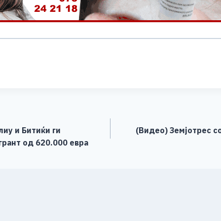
S
h
ar
e
иу и Битиќи ги
(Видео) Земјотрес со
грант од 620.000 евра