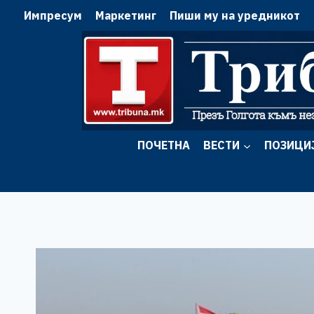
Skip
Импресум
Маркетинг
Пиши му на уредникот
to
content
ПОЧЕТНА
ВЕСТИ
ПОЗИЦИ