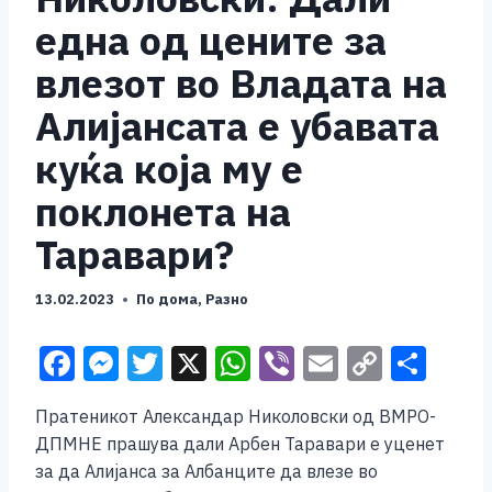
една од цените за
влезот во Владата на
Алијансата е убавата
куќа која му е
поклонета на
Таравари?
13.02.2023
По дома
,
Разно
F
M
T
X
W
Vi
E
C
S
a
e
wi
h
b
m
o
h
Пратеникот Александар Николовски од ВМРО-
c
ss
tt
at
er
ai
p
ar
ДПМНЕ прашува дали Арбен Таравари е уценет
e
e
er
s
l
y
e
за да Алијанса за Албанците да влезе во