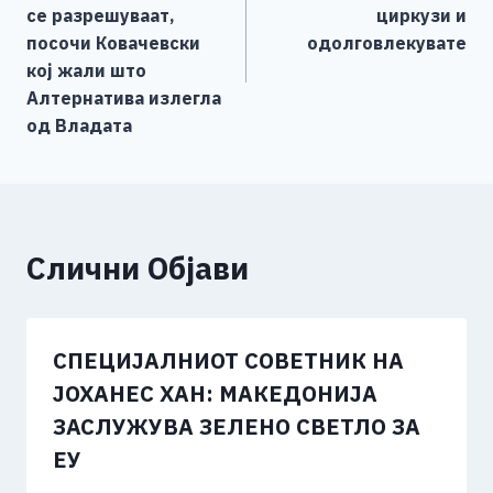
o
er
p
k
напис
се разрешуваат,
циркузи и
k
посочи Ковачевски
одолговлекувате
кој жали што
Алтернатива излегла
од Владата
Слични Објави
СПЕЦИЈАЛНИОТ СОВЕТНИК НА
ЈОХАНЕС ХАН: МАКЕДОНИЈА
ЗАСЛУЖУВА ЗЕЛЕНО СВЕТЛО ЗА
ЕУ