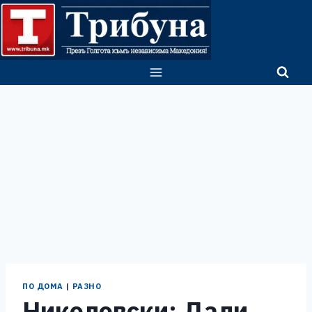
Skip
to
content
ПО ДОМА
|
РАЗНО
Николовски: Дали