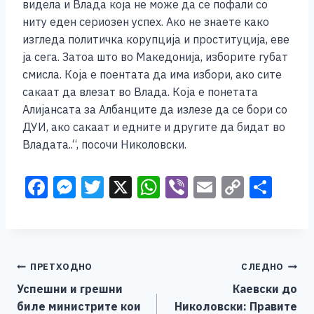
видела и Влада која не може да се пофали со
ниту еден сериозен успех. Ако не знаете како
изгледа политичка корупција и проституција, еве
ја сега. Затоа што во Македонија, изборите губат
смисла. Која е поентата да има избори, ако сите
сакаат да влезат во Влада. Која е понетата
Алијансата за Албанците да излезе да се бори со
ДУИ, ако сакаат и едните и другите да бидат во
Владата..“, посочи Николовски.
F
M
T
X
W
Vi
E
C
S
a
e
wi
h
b
m
o
h
c
ss
tt
at
er
ai
p
ar
e
e
er
s
l
y
e
Навигација
ПРЕТХОДНО
СЛЕДНО
b
n
A
Li
Успешни и грешни
Каевски до
o
g
p
n
на
биле министрите кои
Николовски: Правите