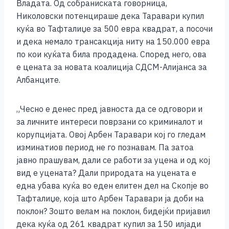
b
n
A
Li
Владата. Од собраниската говорница,
Николовски потенцираше дека Таравари купил
o
g
p
n
куќа во Тафталиџе за 500 евра квадрат, а посочи
o
er
p
k
и дека немало трансакција ниту на 150.000 евра
k
по кои куќата била продадена. Според него, ова
е цената за новата коалиција СДСМ-Алијанса за
Албанците.
„Чесно е денес пред јавноста да се одговори и
за личните интереси поврзани со криминалот и
корупцијата. Овој Арбен Таравари кој го гледам
изминатиов период не го познавам. Па затоа
јавно прашувам, дали се работи за уцена и од кој
вид е уцената? Дали природата на уцената е
една убава куќа во еден елитен дел на Скопје во
Тафталиџе, која што Арбен Таравари ја доби на
поклон? Зошто велам на поклон, бидејќи пријавил
дека куќа од 261 квадрат купил за 150 илјади