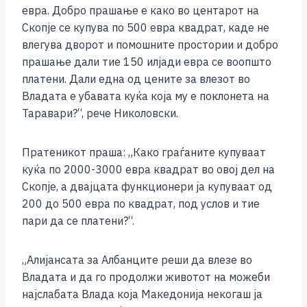
евра. Добро прашање е како во центарот на
Скопје се купува по 500 евра квадрат, каде не
влегува дворот и помошните простории и добро
прашање дали тие 150 илјади евра се воопшто
платени. Дали една од цените за влезот во
Владата е убавата куќа која му е поклонета на
Таравари?“, рече Николовски.
Пратеникот праша: „Како граѓаните купуваат
куќа по 2000-3000 евра квадрат во овој дел на
Скопје, а двајцата функционери ја купуваат од
200 до 500 евра по квадрат, под услов и тие
пари да се платени?“.
„Алијансата за Албанците реши да влезе во
Владата и да го продолжи животот на можеби
најслабата Влада која Македонија некогаш ја