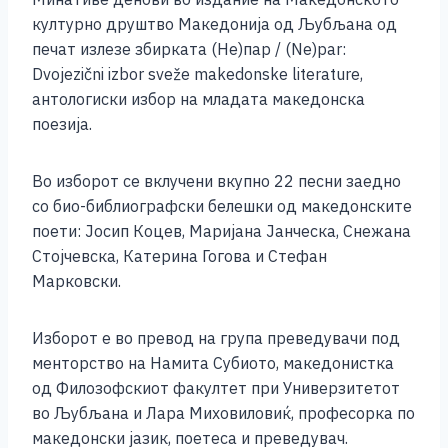
o
g
p
n
културно друштво Македонија од Љубљана од
o
er
p
k
печат излезе збирката (Не)пар / (Ne)par:
k
Dvojezični izbor sveže makedonske literature,
антологиски избор на младата македонска
поезија.
Во изборот се вклучени вкупно 22 песни заедно
со био-библиографски белешки од македонските
поети: Јосип Коцев, Маријана Јанческа, Снежана
Стојчевска, Катерина Гогова и Стефан
Марковски.
Изборот е во превод на група преведувачи под
менторство на Намита Субиото, македонистка
од Филозофскиот факултет при Универзитетот
во Љубљана и Лара Миховиловиќ, професорка по
македонски јазик, поетеса и преведувач.