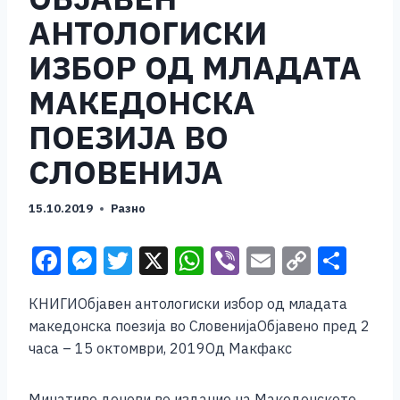
АНТОЛОГИСКИ
ИЗБОР ОД МЛАДАТА
МАКЕДОНСКА
ПОЕЗИЈА ВО
СЛОВЕНИЈА
15.10.2019
Разно
F
M
T
X
W
Vi
E
C
S
a
e
wi
h
b
m
o
h
КНИГИОбјавен антологиски избор од младата
c
ss
tt
at
er
ai
p
ar
македонска поезија во СловенијаОбјавено пред 2
e
e
er
s
l
y
e
часа – 15 октомври, 2019Од Макфакс
b
n
A
Li
Минативе денови во издание на Македонското