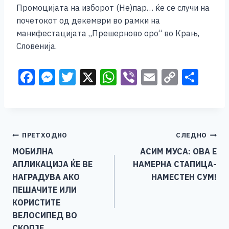
Промоцијата на изборот (Не)пар… ќе се случи на
почетокот од декември во рамки на
манифестацијата „Прешерново оро“ во Крањ,
Словенија.
F
M
T
X
W
Vi
E
C
S
a
e
wi
h
b
m
o
h
c
ss
tt
at
er
ai
p
ar
e
e
er
s
l
y
e
Навигација
ПРЕТХОДНО
СЛЕДНО
b
n
A
Li
МОБИЛНА
АСИМ МУСА: ОВА Е
o
g
p
n
на
АПЛИКАЦИЈА ЌЕ ВЕ
НАМЕРНА СТАПИЦА-
o
er
p
k
напис
НАГРАДУВА АКО
НАМЕСТЕН СУМ!
k
ПЕШАЧИТЕ ИЛИ
КОРИСТИТЕ
ВЕЛОСИПЕД ВО
СКОПЈЕ