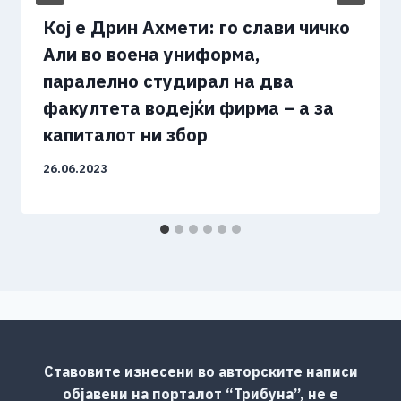
Кој е Дрин Ахмети: го слави чичко
Али во воена униформа,
паралелно студирал на два
факултета водејќи фирма – а за
капиталот ни збор
26.06.2023
Ставовите изнесени во авторските написи
објавени на порталот “Трибуна”, не е