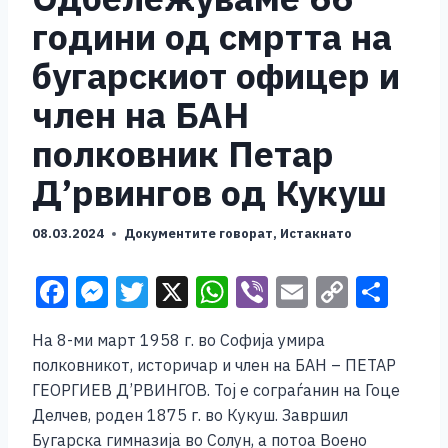
години од смртта на
бугарскиот офицер и
член на БАН
полковник Петар
Д’рвингов од Кукуш
08.03.2024
Документите говорат
,
Истакнато
F
M
T
X
W
Vi
E
C
S
a
e
wi
h
b
m
o
h
На 8-ми март 1958 г. во Софија умира
c
ss
tt
at
er
ai
p
ar
полковникот, историчар и член на БАН – ПЕТАР
e
e
er
s
l
y
e
ГЕОРГИЕВ Д’РВИНГОВ. Тој е сограѓанин на Гоце
b
n
A
Li
Делчев, роден 1875 г. во Кукуш. Завршил
Бугарска гимназија во Солун, а потоа Воено