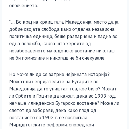
ополчението.
“… Во крај на краиштата Македонија, место да ја
добие својата слобода како отделна независна
политичка единица, беше разпарчена и падна во
една положба, каква што хероите од
незаборавеното македонско востание никогаш
не би помислиле и никогаш не би очекувале.
Но може ли да се затрие нејзината историја?
Можат ли непријателите на Бугарите во
Македонија да го уништат тоа, кое било? Можат
ли Србите и Грците да кажат, дека во 1903 год.
немаше Илинденско Бугарско востание? Може ли
светот да заборави, дека како плод од
востанието во 1903 г. се постигнаа
Мирцштегските реформи, според кои