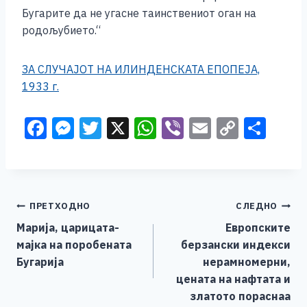
Бугарите да не угасне таинствениот оган на
родољубието.“
ЗА СЛУЧАЈОТ НА ИЛИНДЕНСКАТА ЕПОПЕЈА,
1933 г.
F
M
T
X
W
Vi
E
C
S
a
e
wi
h
b
m
o
h
c
ss
tt
at
er
ai
p
ar
e
e
er
s
l
y
e
Навигација
ПРЕТХОДНО
СЛЕДНО
b
n
A
Li
Марија, царицата-
Европските
o
g
p
n
на
мајка на поробената
берзански индекси
o
er
p
k
напис
Бугарија
нерамномерни,
k
цената на нафтата и
златото пораснаа