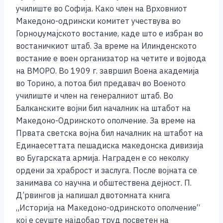
o
g
p
n
училиште во Софија. Како член на Врховниот
o
er
p
k
Македоно-одрински комитет учествува во
k
Горноџумајското востание, каде што е избран во
востаничкиот штаб. За време на Илинденското
востание е воен организатор на четите и војвода
на ВМОРО. Во 1909 г. завршил Воена академија
во Торино, а потоа бил предавач во Военото
училиште и член на генералниот штаб. Во
Балканските војни бил началник на штабот на
Македоно-Одринското ополчение. За време на
Првата светска војна бил началник на штабот на
Единаесеттата пешадиска македонска дивизија
во Бугарската армија. Награден е со неколку
ордени за храброст и заслуга. После војната се
занимава со научна и обштествена дејност. П.
Д’рвингов ја напишал двотомната книга
„Историја на Македоно-одринското ополчение“
кој е сеуште најдобар труд посветен на