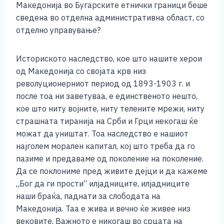
Македонија во Бугарските етнички граници беше
сведена во отделна административна област, со
отделно управување?
Историското наследство, кое што нашите херои
од Македонија со својата крв низ
револуционерниот период од 1893-1903 г. и
после тоа ни заветуваа, е единственото нешто,
кое што ниту војните, ниту телените мрежи, ниту
страшната тиранија на Срби и Грци некогаш ќе
можат да уништат. Тоа наследство е нашиот
најголем морален капитал, кој што треба да го
пазиме и предаваме од поколение на поколение.
Да се поклониме пред живите дејци и да кажеме
„Бог да ги прости“ илјадниците, илјадниците
наши браќа, паднати за слободата на
Македонија. Таа е жива и вечно ќе живее низ
вековите. Важното е никогаш во срцата на