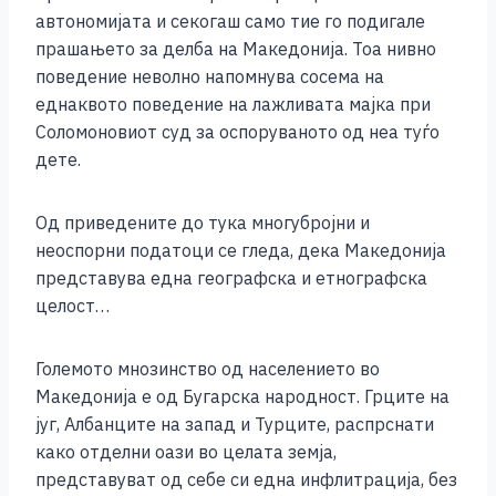
автономијата и секогаш само тие го подигале
прашањето за делба на Македонија. Тоа нивно
поведение неволно напомнува сосема на
еднаквото поведение на лажливата мајка при
Соломоновиот суд за оспоруваното од неа туѓо
дете.
Од приведените до тука многубројни и
неоспорни податоци се гледа, дека Македонија
представува една географска и етнографска
целост…
Големото мнозинство од населението во
Македонија е од Бугарска народност. Грците на
југ, Албанците на запад и Турците, распрснати
како отделни оази во целата земја,
представуват од себе си една инфлитрација, без