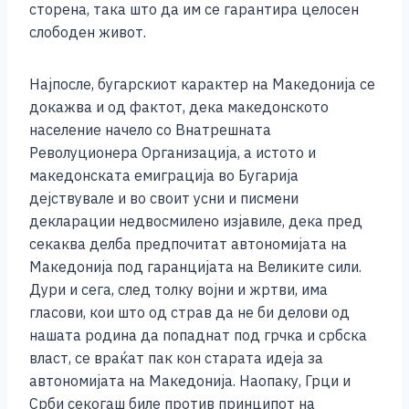
сторена, така што да им се гарантира целосен
слободен живот.
Најпосле, бугарскиот карактер на Македонија се
докажва и од фактот, дека македонското
население начело со Внатрешната
Револуционера Организација, а истото и
македонската емиграција во Бугарија
дејствувале и во своит усни и писмени
декларации недвосмилено изјавиле, дека пред
секаква делба предпочитат автономијата на
Македонија под гаранцијата на Великите сили.
Дури и сега, след толку војни и жртви, има
гласови, кои што од страв да не би делови од
нашата родина да попаднат под грчка и србска
власт, се враќат пак кон старата идеја за
автономијата на Македонија. Наопаку, Грци и
Срби секогаш биле против принципот на