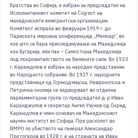
братства во Софија, е избран за председател на
Исполнителниот комитет на Сојузот на
македонските емигрантски организации.
Комитеот испраќа во февруари 1919 г. до
Париската мировна конференција „Мемоар“, во
кое што се бара присоединување на Македонија
кон Бугарија, или пак – Самостојна Македонија
под покровителството на Великите сили. Во 1923
г. Каранџулов е избран за народен представник
во Народното собрание. Во 1927 г. народните
представници од Горноџумајска, Неврокопска и
Петричка околија се издвојуваат во отделна
парламентарна група со председател д-р Иван
Каранджулов и секретар Ангел Узунов од Охрид.
Каранџулов е член-основач на Македонскиот
научен институт во Софија. При расколот во
ВМРО по убиството на генерал Александар
Протогеров во 1928 г. е на страната на Иван