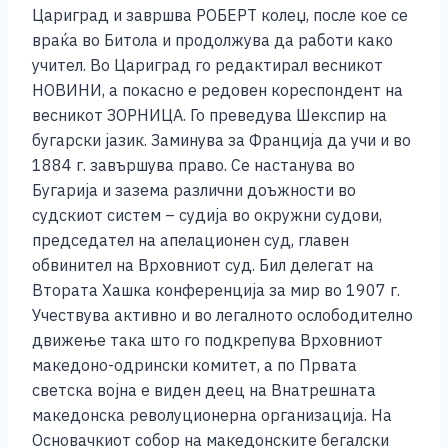
Цариград и завршва РОБЕРТ колеџ, после кое се
враќа во Битола и продолжува да работи како
учител. Во Цариград го редактирал весникот
НОВИНИ, а покасно е редовен кореспондент на
весникот ЗОРНИЦА. Го преведува Шекспир на
бугарски јазик. Заминува за Франција да учи и во
1884 г. завършува право. Се настанува во
Бугарија и зазема различни доъжности во
судскиот систем – судија во окружни судови,
председател на апелационен суд, главен
обвинител на Врховниот суд. Бил делегат на
Втората Хашка конференција за мир во 1907 г.
Учествува активно и во легалното ослободително
движење така што го подкрепува Врховниот
македоно-одрински комитет, а по Првата
светска војна е виден деец на Внатрешната
македонска револуционерна организација. На
Основачкиот собор на македонските бегалски