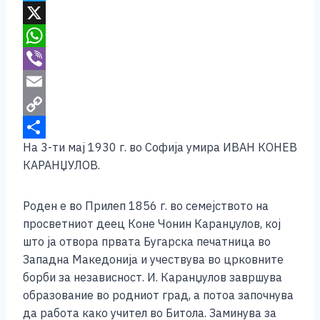
c
e
T
e
s
w
X
b
s
i
W
o
e
t
h
V
o
n
t
a
i
E
k
g
e
t
b
m
C
На 3-ти мај 1930 г. во Софија умира ИВАН КОНЕВ
e
r
s
e
a
o
S
КАРАНЏУЛОВ.
r
A
r
i
p
h
p
l
y
a
Роден е во Прилеп 1856 г. во семејството на
p
L
r
просветниот деец Коне Чонин Каранџулов, кој
i
e
што ја отвора првата Бугарска печатница во
Западна Македонија и учествува во црковните
n
борби за независност. И. Каранџулов завршува
k
образование во родниот град, а потоа започнува
да работа како учител во Битола. Заминува за