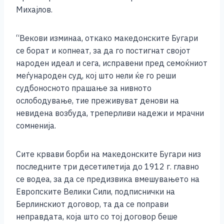
Михајлов.
“Векови изминаа, откако македонските Бугари
се борат и копнеат, за да го постигнат својот
народен идеал и сега, исправени пред семоќниот
меѓународен суд, кој што нели ќе го реши
судбоносното прашање за нивното
ослободување, тие преживуват денови на
невидена возбуда, треперливи надежи и мрачни
сомненија.
Сите крвави борби на македонските Бугари низ
последните три десетилетија до 1912 г. главно
се водеа, за да се предизвика вмешувањето на
Европските Велики Сили, подписнички на
Берлинскиот договор, та да се поправи
неправдата, која што со тој договор беше