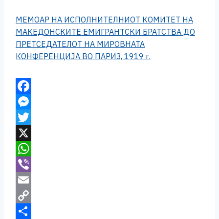
МЕМОАР НА ИСПОЛНИТЕЛНИОТ КОМИТЕТ НА
МАКЕДОНСКИТЕ ЕМИГРАНТСКИ БРАТСТВА ДО
ПРЕТСЕДАТЕЛОТ НА МИРОВНАТА
КОНФЕРЕНЦИЈА ВО ПАРИЗ, 1919 г.
F
a
M
c
e
T
e
s
w
X
b
s
i
W
o
e
t
h
V
o
n
t
a
i
E
k
g
e
t
b
m
C