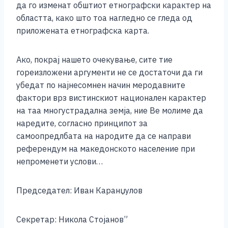
да го изменат обштиот етнографски карактер на
областта, како што тоа нагледно се гледа од
приложената етнографска карта.
Ако, покрај нашето очекување, сите тие
гореизложени аргументи не се достаточи да ги
убедат по најнесомнен начин меродавните
фактори врз вистинскиот национален карактер
на таа многустрадална земја, ние Ве молиме да
наредите, согласно принципот за
самоопредлбата на народите да се направи
референдум на македонското население при
непроменети услови…
Председател: Иван Каранџулов
Секретар: Никола Стојанов”