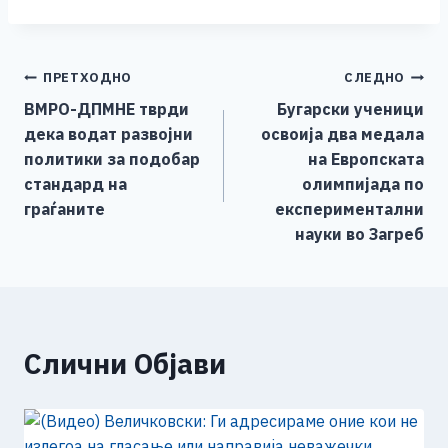
e
r
s
e
a
o
S
r
A
r
i
p
h
Навигација
ПРЕТХОДНО
СЛЕДНО
p
l
y
a
ВМРО-ДПМНЕ тврди
Бугарски ученици
p
L
r
на
дека водат развојни
освоија два медала
i
e
напис
политики за подобар
на Европската
n
стандард на
олимпијада по
k
граѓаните
експериментални
науки во Загреб
Слични Објави