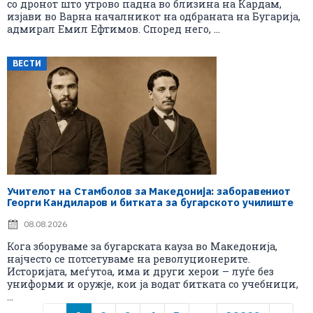
со дронот што утрово падна во близина на Кардам,
изјави во Варна началникот на одбраната на Бугарија,
адмирал Емил Ефтимов. Според него, ...
ВЕСТИ
Учителот на Стамболов за Македонија: заборавениот
Георги Кандиларов и битката за бугарското училиште
08.08.2026
Кога зборуваме за бугарската кауза во Македонија,
најчесто се потсетуваме на револуционерите.
Историјата, меѓутоа, има и други херои – луѓе без
униформи и оружје, кои ја водат битката со учебници,
...