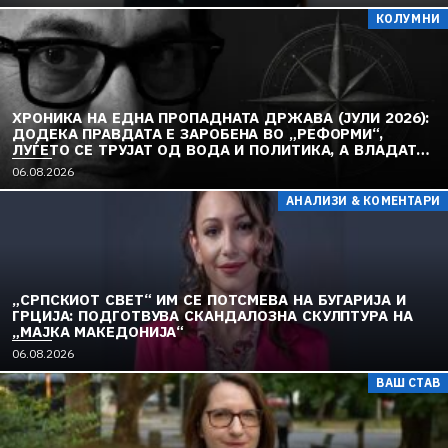
КОЛУМНИ
ХРОНИКА НА ЕДНА ПРОПАДНАТА ДРЖАВА (ЈУЛИ 2026):
ДОДЕКА ПРАВДАТА Е ЗАРОБЕНА ВО „РЕФОРМИ“,
ЛУЃЕТО СЕ ТРУЈАТ ОД ВОДА И ПОЛИТИКА, А ВЛАДАТА
И ОПОЗИЦИЈАТА СЕ „РЕКОНСТРУИРААТ“ – ЗЕМЈАТА
06.08.2026
ТОНЕ ВО „ДОСТОИНСТВО“ И МОЛЧИ ПРЕД УКРАИНА
АНАЛИЗИ & КОМЕНТАРИ
„СРПСКИОТ СВЕТ“ ИМ СЕ ПОТСМЕВА НА БУГАРИЈА И
ГРЦИЈА: ПОДГОТВУВА СКАНДАЛОЗНА СКУЛПТУРА НА
„МАЈКА МАКЕДОНИЈА“
06.08.2026
ВАШ СТАВ