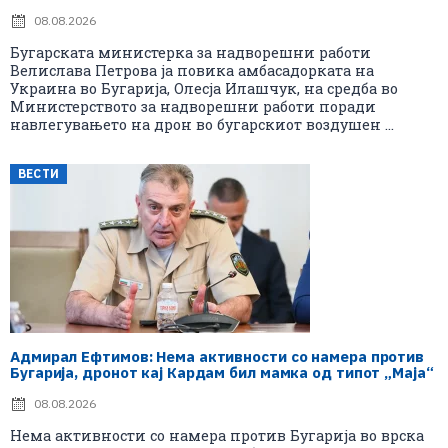
08.08.2026
Бугарската министерка за надворешни работи
Велислава Петрова ја повика амбасадорката на
Украина во Бугарија, Олесја Илашчук, на средба во
Министерството за надворешни работи поради
навлегувањето на дрон во бугарскиот воздушен ...
ВЕСТИ
Адмирал Ефтимов: Нема активности со намера против
Бугарија, дронот кај Кардам бил мамка од типот „Маја“
08.08.2026
Нема активности со намера против Бугарија во врска