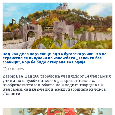
Над 260 дела на ученици од 14 бугарски училишта во
странство се вклучени во изложбата „Таленти без
граници“, која ќе биде отворена во Софија
14.07.2026
Извор: БТА Над 260 творби на ученици от 14 български
училища в чужбина, които разкриват таланта,
въображението и любовта на младите творци към
България, са включени в международната изложба
„Таланти ...