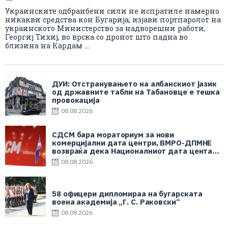
Украинските одбранбени сили не испратиле намерно
никакви средства кон Бугарија, изјави портпаролот на
украинското Министерство за надворешни работи,
Георгиј Тихиј, во врска со дронот што падна во
близина на Кардам ...
ДУИ: Отстранувањето на албанскиот јазик
од државните табли на Табановце е тешка
провокација
08.08.2026
СДСМ бара мораториум за нови
комерцијални дата центри, ВМРО-ДПМНЕ
возвраќа дека Националниот дата центар
е во корист на граѓаните
08.08.2026
58 офицери дипломираа на бугарската
воена академија „Г. С. Раковски“
08.08.2026