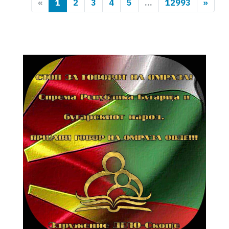
«
1
2
3
4
5
...
12993
»