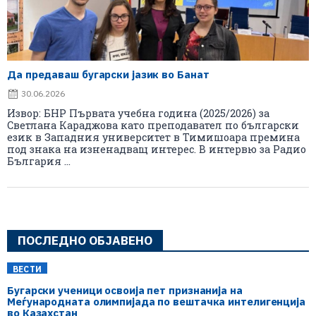
Да предаваш бугарски јазик во Банат
30.06.2026
Извор: БНР Първата учебна година (2025/2026) за
Светлана Караджова като преподавател по български
език в Западния университет в Тимишоара премина
под знака на изненадващ интерес. В интервю за Радио
България ...
ПОСЛЕДНО ОБЈАВЕНО
ВЕСТИ
Бугарски ученици освоија пет признанија на
Меѓународната олимпијада по вештачка интелигенција
во Казахстан