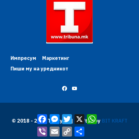
Импресум
Маркетинг
Пиши му на уредникот
Facebook
Messenger
Twitter
X
WhatsApp
© 2018 - 2026 Трибуна | Krafted by
BIT KRAFT
Viber
Email
Copy
Share
Link