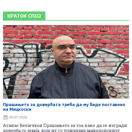
КРАТОК СПОЈ
Прашањето за довербата треба да му биде поставено
на Мицкоски
09.07.2026
Атанас Величков Прашањето за тоа како да се изгради
доверба со земја, која не го признава македонскиот