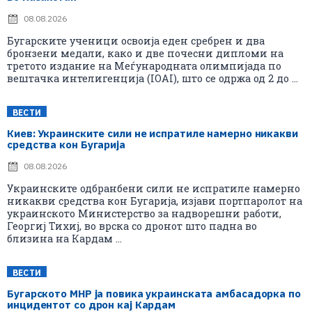
08.08.2026
Бугарските ученици освоија еден сребрен и два
бронзени медали, како и две почесни дипломи на
третото издание на Меѓународната олимпијада по
вештачка интелигенција (IOAI), што се одржа од 2 до ...
ВЕСТИ
Киев: Украинските сили не испратиле намерно никакви
средства кон Бугарија
08.08.2026
Украинските одбранбени сили не испратиле намерно
никакви средства кон Бугарија, изјави портпаролот на
украинското Министерство за надворешни работи,
Георгиј Тихиј, во врска со дронот што падна во
близина на Кардам ...
ВЕСТИ
Бугарското МНР ја повика украинската амбасадорка по
инцидентот со дрон кај Кардам