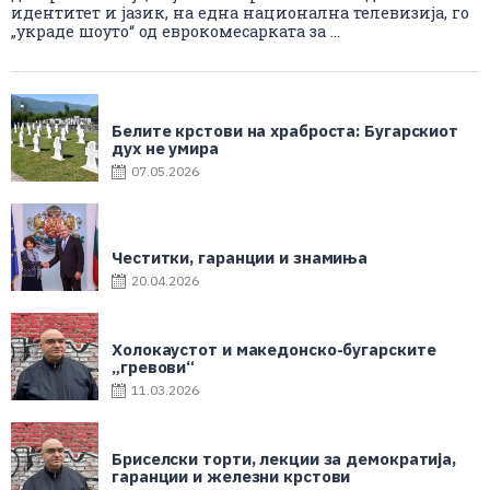
идентитет и јазик, на една национална телевизија, го
„украде шоуто“ од еврокомесарката за ...
Белите крстови на храброста: Бугарскиот
дух не умира
07.05.2026
Честитки, гаранции и знамиња
20.04.2026
Холокаустот и македонско-бугарските
„гревови“
11.03.2026
Бриселски торти, лекции за демократија,
гаранции и железни крстови