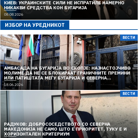
КИЕВ: УКРАИНСКИТЕ СИЛИ НЕ ИСПРАТИЛЕ НАМЕРНО
НИКАКВИ СРЕДСТВА КОН БУГАРИЈА
08.08.2026
ИЗБОР НА УРЕДНИКОТ
ВЕСТИ
АМБАСАДА НА БУГАРИЈА ВО СКОПЈЕ: НАЈНАСТОЈЧИВО
МОЛИМЕ ДА НЕ СЕ БЛОКИРААТ ГРАНИЧНИТЕ ПРЕМИНИ
ИЛИ ПАТИШТАТА МЕЃУ БУГАРИЈА И СЕВЕРНА
МАКЕДОНИЈА
18.06.2026
ВЕСТИ
РАДУКОВ: ДОБРОСОСЕДСТВОТО СО СЕВЕРНА
МАКЕДОНИЈА НЕ САМО ШТО Е ПРИОРИТЕТ, ТУКУ Е И
ХОРИЗОНТАЛЕН КРИТЕРИУМ