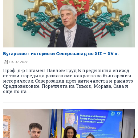
Бугарскиот историски Северозапад во XII – XV в.
04.07.2026
Проф. д-р Пламен Павлов/Труд В предишния епизод
от тази поредица разказахме накратко за българския
исторически Северозапад през античността и ранното
Средновековие. Поречията на Тимок, Морава, Сава и
още по на ...