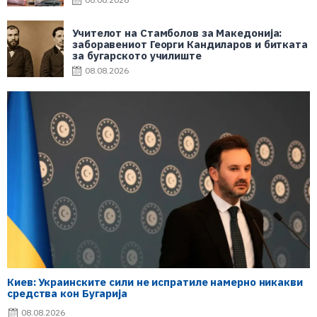
Учителот на Стамболов за Македонија:
заборавениот Георги Кандиларов и битката
за бугарското училиште
08.08.2026
Киев: Украинските сили не испратиле намерно никакви
средства кон Бугарија
08.08.2026