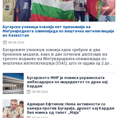
Бугарски ученици освоија пет признанија на
Меѓународната олимпијада по вештачка интелигенција
во Казахстан
08.08.2026
Бугарските ученици освоија еден сребрен и два
бронзени медали, како и две почесни дипломи на
третото издание на Меѓународната олимпијада по
вештачка интелигенција (IOAI), што се одржа од 2 до ...
Бугарското МНР ја повика украинската
амбасадорка по инцидентот со дрон кај
Кардам
08.08.2026
Адмирал Ефтимов: Нема активности со
намера против Бугарија, дронот кај Кардам
бил мамка од типот „Маја“
08.08.2026