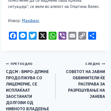
помогнеме да се надмине оваа кризна
ситуација“, се вели во апелот на Oпштина Велес.
Извор:
Макфакс
F
M
T
X
W
Vi
E
C
S
a
e
wi
h
b
m
o
h
c
ss
tt
at
er
ai
p
ar
e
e
er
s
l
y
e
Навигација
ПРЕТХОДНО
СЛЕДНО
b
n
A
Li
СДСМ : ВМРО-ДПМНЕ
СОВЕТОТ НА ЈАВНИ
o
g
p
n
на
ПРОДОЛЖУВА СО
ОБВИНИТЕЛИ ЌЕ
o
er
p
k
напис
ЛИЦЕМЕРИЕ, СЕ
РАСПРАВА ЗА
k
ИСПЛАЌААТ
РАЗРЕШУВАЊЕ НА
ЗАОСТАНАТИ
ЈАНЕВА
ДОЛГОВИ ОД
НИВНОТО ВЛАДЕЕЊЕ