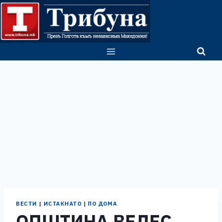
Skip
to
content
ВЕСТИ
|
ИСТАКНАТО
|
ПО ДОМА
ОПШТИНА ВЕЛЕС