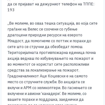
o
g
p
n
да се пријават на дежурниот телефон на ТППЕ:
o
er
p
k
193
k
„Ве молиме, во оваа тешка ситуација, во која сите
граѓани на Велес се соочени со губење
драгоцени природни ресурси на езерото
Младост, да помогнеме со поттик и пораки до
сите што се стручни да обезбедат помош.
Територијалната противпожарна единица почна
акција веднаш по избувнувањето на пожарот и
во моментот се користат сите расположливи
средства за локализирање на пожарот.
Градоначалникот Аце Коцевски е на самото
место со стручните служби. Во акцијата се
вклучи и АРМ со хеликоптери. Во гаснењето се
вклучени и авиони ‘канадери’. Ве молиме, со
вашите пораки и поддршка, заеднички да