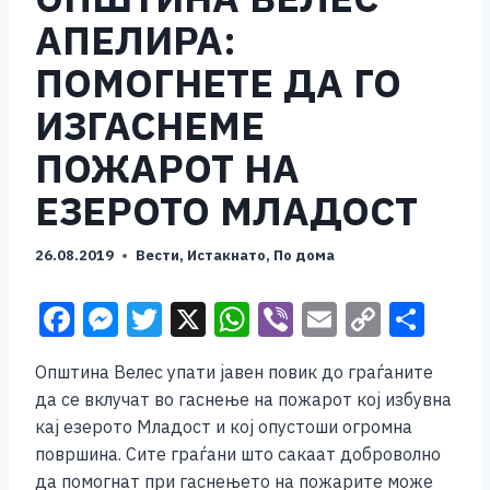
АПЕЛИРА:
ПОМОГНЕТЕ ДА ГО
ИЗГАСНЕМЕ
ПОЖАРОТ НА
ЕЗЕРОТО МЛАДОСТ
26.08.2019
Вести
,
Истакнато
,
По дома
F
M
T
X
W
Vi
E
C
S
a
e
wi
h
b
m
o
h
Општина Велес упати јавен повик до граѓаните
c
ss
tt
at
er
ai
p
ar
да се вклучат во гаснење на пожарот кој избувна
e
e
er
s
l
y
e
кај езерото Младост и кој опустоши огромна
b
n
A
Li
површина. Сите граѓани што сакаат доброволно
да помогнат при гаснењето на пожарите може