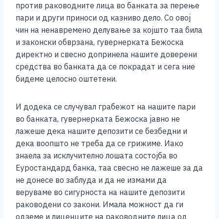
против раководните лица во банката за перење
пари и други приноси од казниво дело. Со овој
чин на ненавремено делување за којшто таа била
и законски обврзана, гувернерката Бежоска
директно и свесно допринела нашите доверени
средства во банката да се покрадат и сега ние
бидеме целосно оштетени.
И додека се случувал грабежот на нашите пари
во банката, гувернерката Бежоска јавно не
лажеше дека нашите депозити се безбедни и
дека воопшто не треба да се грижиме. Иако
знаела за исклучително лошата состојба во
Еуростандард банка, таа свесно не лажеше за да
не донесе во заблуда и да не измами да
веруваме во сигурноста на нашите депозити
раководени со закони. Имала можност да ги
одземе и лиценците на раководните лица од