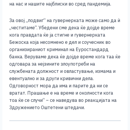
на нас и нашите најблиски во сред пандемија.
За овој „подвиг“ на гувернерката може само да ѝ
„честитаме“. Убедени сме дека ќе дојде време
кога правдата ќе ја стигне и гувернерката
Бежоска која несомнено е дел и соучесник во
организираниот криминал на Еуростандард
банка. Веруваме дека ќе дојде време кога таа ќе
одговара за нејзините злоупотреби на
службената должност и овластување, измама и
евентуално и за други кривични дела.
Одговорност мора да има и парите да ни се
вратат. Прашање е на време и околности кога
тоа ќе се случи“ – се наведува во реакцијата на
Здружението Оштетени штедачи.