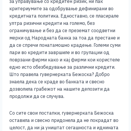
за управување со кредитен ризик, ни пак
критериумите за одобрување дефинирани во
кредитната политика. Едноставно, се пласирале
ултра ризични кредити на големо, без
ограничување и без да се преземат соодветни
мерки од Народната банка за тоа да престане и
да се спречи понатамошно крадење. Големи суми
пари во кредити завршиле и во групации од
поврзани фирми како и кај фирми кои користеле
едно исто обезбедување за различни кредити.
Што правела гувернерката Бежоска? Добро
знаела дека се краде во банката и свесно
дозволила грабежот на нашите депозити да
продолжи да се случува.
Со сите свои постапки, гувернерката Бежоска
оставила и свесно придонела да не покрадат во
целост, да ни ја уништат сегашноста и иднината