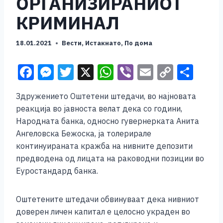
ОРГАНИЗИРАНИОТ
КРИМИНАЛ
18.01.2021
Вести
,
Истакнато
,
По дома
F
M
T
X
W
Vi
E
C
S
a
e
wi
h
b
m
o
h
Здружението Оштетени штедачи, во најновата
c
ss
tt
at
er
ai
p
ar
реакција во јавноста велат дека со години,
e
e
er
s
l
y
e
Народната банка, односно гувернерката Анита
b
n
A
Li
Ангеловска Бежоска, ја толерирале
континуираната кражба на нивните депозити
o
g
p
n
предводена од лицата на раководни позиции во
o
er
p
k
Еуростандард банка.
k
Оштетените штедачи обвинуваат дека нивниот
доверен личен капитал е целосно украден во