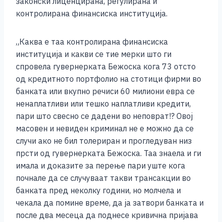
законски лиценцирана, регулирана и
контролирана финансиска институција.
„Каква е таа контролирана финансиска
институција и какви се тие мерки што ги
спровела гувернерката Бежоска кога 73 отсто
од кредитното портфолио на стотици фирми во
банката или вкупно речиси 60 милиони евра се
ненаплатливи или тешко наплатливи кредити,
пари што свесно се дадени во неповрат!? Овој
масовен и невиден криминал не е можно да се
случи ако не бил толериран и прогледуван низ
прсти од гувернерката Бежоска. Таа знаела и ги
имала и доказите за перење пари уште кога
почнале да се случуваат такви трансакции во
банката пред неколку години, но молчела и
чекала да помине време, да ја затвори банката и
после два месеца да поднесе кривична пријава