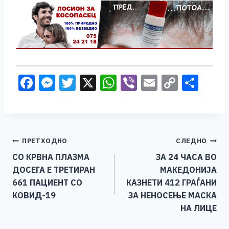
F
M
T
X
W
Vi
E
C
S
a
e
wi
h
b
m
o
h
c
ss
tt
at
er
ai
p
ar
e
e
er
s
l
y
e
Навигација
ПРЕТХОДНО
СЛЕДНО
b
n
A
Li
СО КРВНА ПЛАЗМА
ЗА 24 ЧАСА ВО
o
g
p
n
на
ДОСЕГА E ТРЕТИРАН
МАКЕДОНИЈА
o
er
p
k
напис
661 ПАЦИЕНТ СО
КАЗНЕТИ 412 ГРАЃАНИ
k
КОВИД-19
ЗА НЕНОСЕЊЕ МАСКА
НА ЛИЦЕ