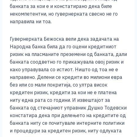
банката за кои е и констатирано дека биле
некомпетентни, но гувернерката свесно не го
направила ни тоа.
Гувернерката Бежоска вели дека задачата на
Народна банка била да го оцени кредитниот
ризик на пласманите преземени од банката, дали
банката соодветно го прикажувала овој ризик и
како управувала со истиот. Ништо од тоа не е
направено. Делени се кредити во милиони евра
без или со мали покритија, со ултра висок
кредитен ризик, кредити за кои не е платена
ниту една рата со години. И извештајот за
банката од стечајниот управник Душко Тодевски
констатира дека при делењето на кредитите од
банката ниту се почитувале интерните политики
и процедури за кредитен ризик, ниту одлуката