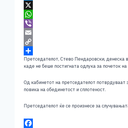
c
e
T
e
s
w
X
b
s
i
W
o
e
t
h
V
o
n
t
a
i
E
k
g
e
t
b
m
C
Претседателот, Стево Пендаровски, денеска во
e
r
s
e
a
o
S
каде не беше постигната одлука за почеток на
r
A
r
i
p
h
p
l
y
a
Од кабинетот на претседателот потврдуваат з
p
L
r
повика на обединетост и сплотеност.
i
e
n
Претседателот ќе се произнесе за случувањат
k