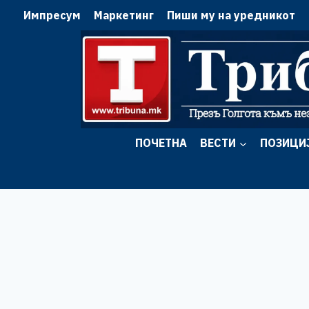
Skip
Импресум
Маркетинг
Пиши му на уредникот
to
content
ПОЧЕТНА
ВЕСТИ
ПОЗИЦИ