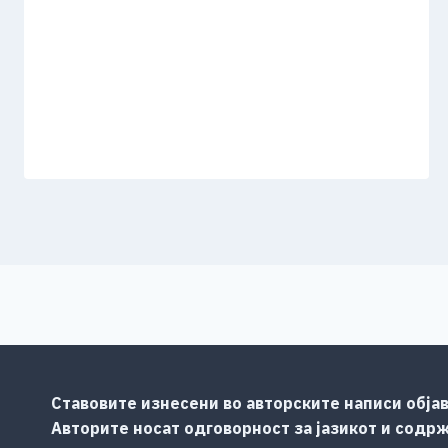
Ставовите изнесени во авторските написи објав
Авторите носат одговорност за јазикот и содр