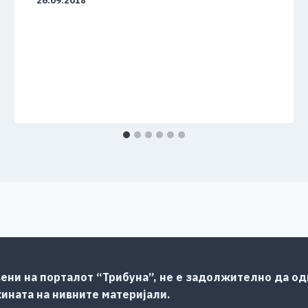
26.09.2018
ени на порталот “Трибуна”, не е задолжително да одг
жината на нивните материјали.