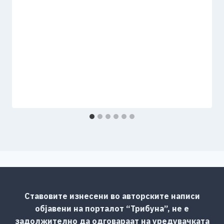
Ставовите изнесени во авторските написи
објавени на порталот “Трибуна”, не е
задолжително да одговараат на уредувачката