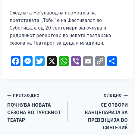
Следната меѓународна промоција на
претставата „Тоби“ е на Фестивалот во
Суботица, а од 20 септември започнува и
редовниот репертоар во новата театарска
сезона на Театарот за деца и младинци.
F
M
T
X
W
Vi
E
C
S
a
e
wi
h
b
m
o
h
c
ss
tt
at
er
ai
p
ar
e
e
er
s
l
y
e
Навигација
ПРЕТХОДНО
СЛЕДНО
b
n
A
Li
ПОЧНУВА НОВАТА
СЕ ОТВОРИ
o
g
p
n
на
СЕЗОНА ВО ТУРСКИОТ
КАНЦЕЛАРИЈА ЗА
o
er
p
k
напис
ТЕАТАР
ПРЕВЕНЦИЈА ВО
k
СИНГЕЛИЌ