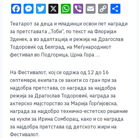
F
M
T
X
W
Vi
E
C
S
a
e
wi
h
b
m
o
h
Театарот за деца и младинци освои пет награди
c
ss
tt
at
er
ai
p
ar
за претставата „Тоби“, по текст на Флоријан
e
e
er
s
l
y
e
Зденек, а во адаптација и режија на Драгослав
b
n
A
Li
Тодоровиќ од Белград, на Mеѓународниот
фестивал во Подгорица, Црна Гора …
o
g
p
n
o
er
p
k
На Фестивалот, кој се одржа од 12 до 16
k
септември, екипата се закити со гран при за
најдобра претстава, со награда за најдобра
режија за Драгослав Тодоровиќ, награда за
актерско мајсторство за Марија Ѓорѓијовска,
награда за најдобро техничко-естетско решение
на кукли за Ирина Сомборац, како и со награда
за најдобра претстава од детското жири на
Фестивалот.