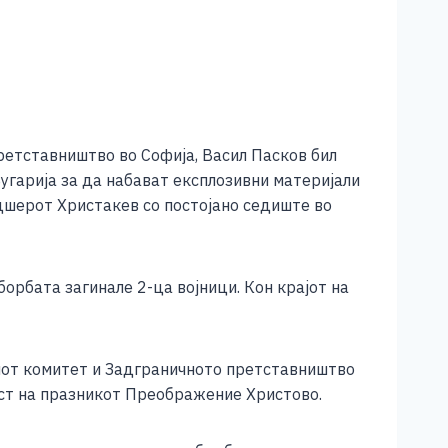
ретставништво во Софија, Васил Пасков бил
угарија за да набават експлозивни материјали
дшерот Христакев со постојано седиште во
борбата загинале 2-ца војници. Кон крајот на
ниот комитет и Задграничното претставништво
густ на празникот Преображение Христово.