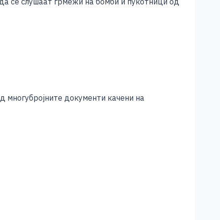
 да се слушаат грмежи на бомби и пукотници од
од многубројните документи качени на