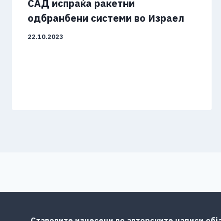
САД испраќа ракетни
одбранбени системи во Израел
22.10.2023
Ставовите изнесени во авторските написи обј