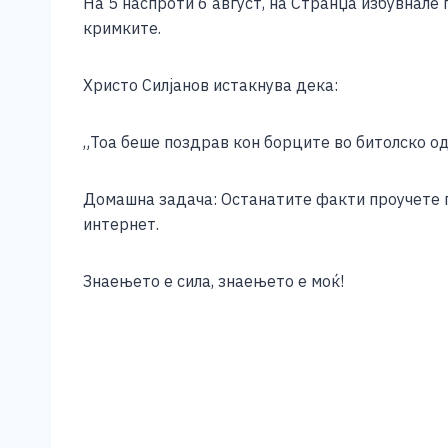
На 5 наспроти 6 август, на Странџа избувнале
кримките.
Христо Силјанов истакнува дека:
„Тоа беше поздрав кон борците во битолско о
Домашна задача: Останатите факти проучете ги
интернет.
Знаењето е сила, знаењето е моќ!