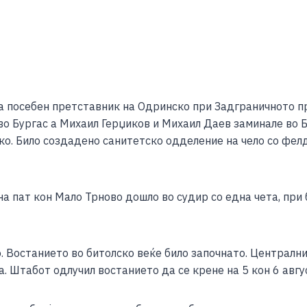
за посебен претставник на Одринско при Задграничното п
во Бургас а Михаил Герџиков и Михаил Даев заминале во Б
ко. Било создадено санитетско одделение на чело со фел
на пат кон Мало Трново дошло во судир со една чета, при 
о. Востанието во битолско веќе било започнато. Централ
а. Штабот одлучил востанието да се крене на 5 кон 6 ав