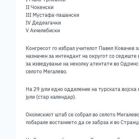
II Чокенски
III Мустафа-пашански
IV Дедеагачки
V Ахчелебиски
Конгресот го избрал учителот Павел Ковачев 
назначен за интендант на округот со седиште 
за изведување на неколку атентати во Одринс
селото Мегалево.
На 29 јули едно одделение на турската војска 
јули (стар календар).
Околискиот штаб се собрал во селото Мегалев
побарале востанието да се забрза и во Странџ