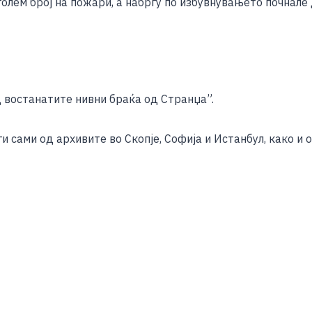
 голем број на пожари, а набргу по избувнувањето почнале
д востанатите нивни браќа од Странџа”.
 сами од архивите во Скопје, Софија и Истанбул, како и 