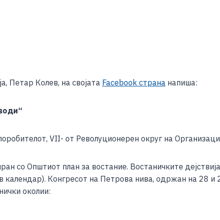
S
h
а, Петар Колев, на својата
Facebook страна
напиша:
ar
e
јводи“
поробителот, VII- от Револуционерен округ на Организаци
ран со Општиот план за востание. Востаничките дејствија
в календар). Конгресот на Петрова нива, одржан на 28 и 
ничк
и околии: