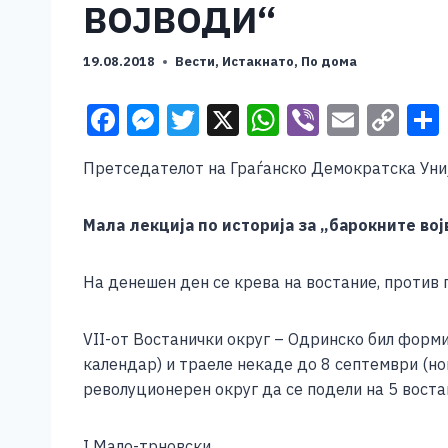
ВОЈВОДИ“
19.08.2018
Вести
,
Истакнато
,
По дома
F
M
T
X
W
Vi
E
C
a
e
wi
h
b
m
o
Претседателот на Граѓанско Демократска Униј
c
ss
tt
at
er
ai
p
e
e
er
s
l
y
Мала лекција по историја за „барокните во
b
n
A
Li
o
g
p
n
На денешен ден се крева на востание, против 
o
er
p
k
k
VII-от Востанички округ – Одринско бил форми
календар) и траеле некаде до 8 септември (но
револуционерен округ да се подели на 5 воста
I Мало-трновски