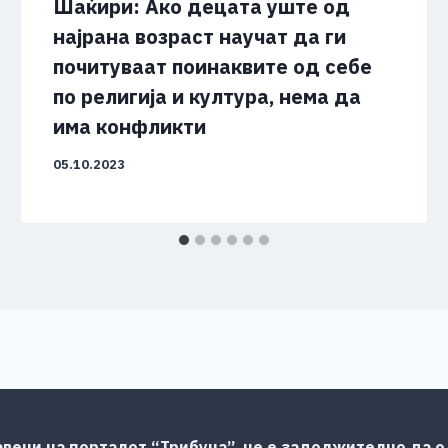
Шаќири: Ако децата уште од
најрана возраст научат да ги
почитуваат поинаквите од себе
по религија и култура, нема да
има конфликти
05.10.2023
авени на порталот “Трибуна”, не е задолжително да од