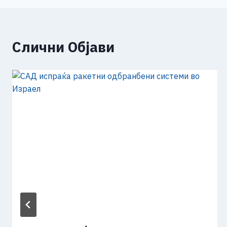
k
Слични Објави