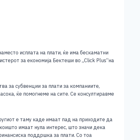
наместо исплата на плати, ќе има бескаматни
истерот за економија Бектеши во „Click Plus“на
тва за субвенции за плати за компаниите,
асока, ќе помогнеме на сите. Се консултиравме
ругиот е таму каде имаат пад на приходите да
коишто имаат нула интерес, што значи дека
финансиска поддршка за плати. Со тоа