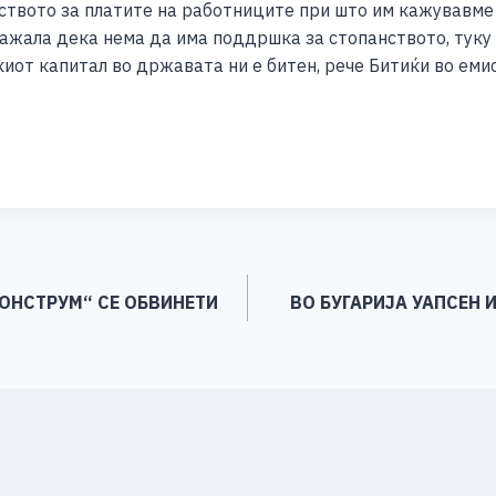
твото за платите на работниците при што им кажувавме 
кажала дека нема да има поддршка за стопанството, туку
киот капитал во државата ни е битен, рече Битиќи во емис
S
h
ar
e
МОНСТРУМ“ СЕ ОБВИНЕТИ
ВО БУГАРИЈА УАПСЕН 