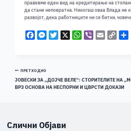
правевме еден вид на кредитирање на стопанс
да стане неповратна. Никогаш оваа Влада не 
развојот, дека работниците ни се битни, човеч
F
M
T
X
W
Vi
E
C
a
e
wi
h
b
m
o
c
ss
tt
at
er
ai
p
e
e
er
s
l
y
b
n
A
Li
Навигација
ПРЕТХОДНО
o
g
p
n
ЈОВЕСКИ ЗА „ДОЈЧЕ ВЕЛЕ“: СТОРИТЕЛИТЕ НА „
на
ВРЗ ОСНОВА НА НЕСПОРНИ И ЦВРСТИ ДОКАЗИ
o
er
p
k
напис
k
Слични Објави