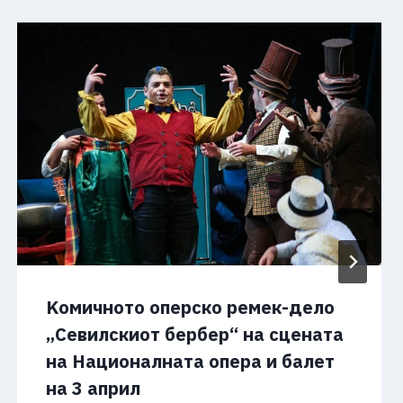
Kомичното оперско ремек-дело
„Севилскиот бербер“ на сцената
на Националната опера и балет
на 3 април