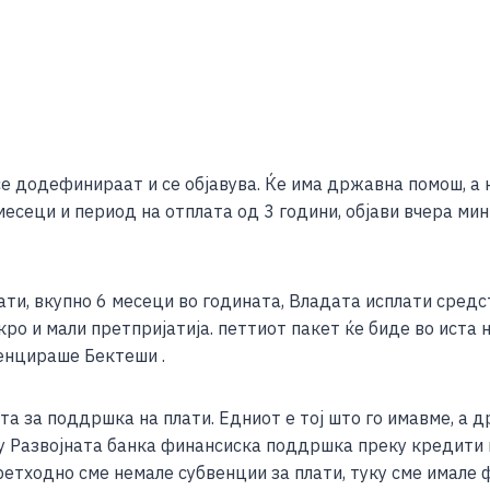
S
h
се додефинираат и се објавува. Ќе има државна помош, а 
ar
есеци и период на отплата од 3 години, објави вчера мин
e
ати, вкупно 6 месеци во годината, Владата исплати средс
 и мали претпријатија. петтиот пакет ќе биде во иста н
тенцираше Бектеши .
а за поддршка на плати. Едниот е тој што го имавме, а д
ку Развојната банка финансиска поддршка преку кредити 
етходно сме немале субвенции за плати, туку сме имале 