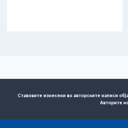
Ставовите изнесени во авторските написи обј
Авторите но