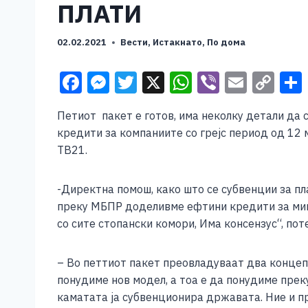
ПЛАТИ
02.02.2021
Вести
,
Истакнато
,
По дома
F
M
T
X
W
Vi
E
C
a
e
wi
h
b
m
o
Петиот пакет е готов, има неколку детали да 
c
ss
tt
at
er
ai
p
кредити за компаниите со грејс период од 12 м
e
e
er
s
l
y
ТВ21.
b
n
A
Li
o
g
p
n
-Директна помош, како што се субвенции за пл
преку МБПР доделивме ефтини кредити за микро
o
er
p
k
со сите стопански комори, Има консензус“, по
k
– Во петтиот пакет преовладуваат два концепт
понудиме нов модел, а тоа е да понудиме пре
каматата ја субвенционира државата. Ние и пр