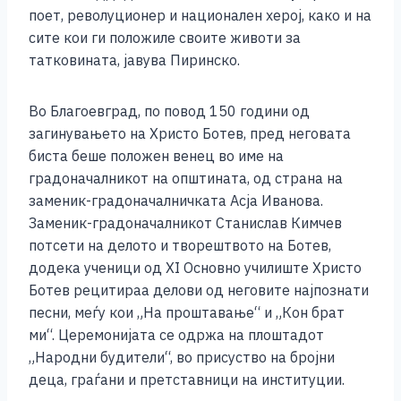
o
g
p
n
поет, револуционер и национален херој, како и на
o
er
p
k
сите кои ги положиле своите животи за
k
татковината, јавува Пиринско.
Во Благоевград, по повод 150 години од
загинувањето на Христо Ботев, пред неговата
биста беше положен венец во име на
градоначалникот на општината, од страна на
заменик-градоначалничката Асја Иванова.
Заменик-градоначалникот Станислав Кимчев
потсети на делото и творештвото на Ботев,
додека ученици од XI Основно училиште Христо
Ботев рецитираа делови од неговите најпознати
песни, меѓу кои „На проштавање“ и „Кон брат
ми“. Церемонијата се одржа на плоштадот
„Народни будители“, во присуство на бројни
деца, граѓани и претставници на институции.