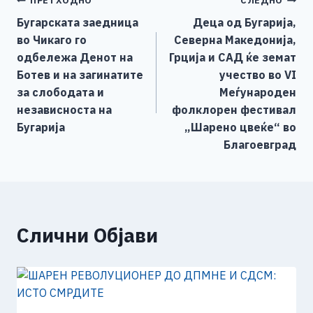
Навигација
ПРЕТХОДНО
СЛЕДНО
b
n
A
Li
Бугарската заедница
Деца од Бугарија,
o
g
p
n
на
во Чикаго го
Северна Македонија,
o
er
p
k
напис
одбележа Денот на
Грција и САД ќе земат
k
Ботев и на загинатите
учество во VI
за слободата и
Меѓународен
независноста на
фолклорен фестивал
Бугарија
„Шарено цвеќе“ во
Благоевград
Слични Објави