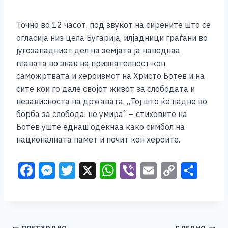
Точно во 12 часот, под звукот на сирените што се
огласија низ цела Бугарија, илјадници граѓани во
југозападниот дел на земјата ја наведнаа
главата во знак на признателност кон
саможртвата и хероизмот на Христо Ботев и на
сите кои го дале својот живот за слободата и
независноста на државата. „Тој што ќе падне во
борба за слобода, не умира“ – стиховите на
Ботев уште еднаш одекнаа како симбол на
националната памет и почит кон хероите.
F
M
T
X
W
Vi
E
C
S
a
e
wi
h
b
m
o
h
c
ss
tt
at
er
ai
p
ar
e
e
er
s
l
y
e