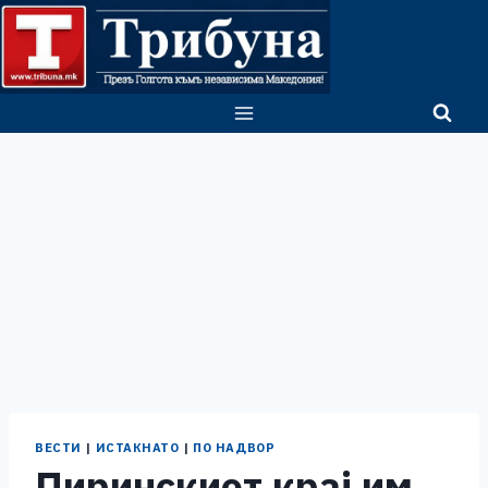
Skip
to
content
ВЕСТИ
|
ИСТАКНАТО
|
ПО НАДВОР
Пиринскиот крај им