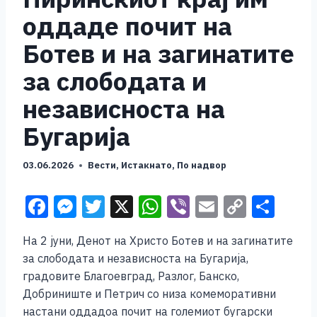
оддаде почит на
Ботев и на загинатите
за слободата и
независноста на
Бугарија
03.06.2026
Вести
,
Истакнато
,
По надвор
F
M
T
X
W
Vi
E
C
S
a
e
wi
h
b
m
o
h
На 2 јуни, Денот на Христо Ботев и на загинатите
c
ss
tt
at
er
ai
p
ar
за слободата и независноста на Бугарија,
e
e
er
s
l
y
e
градовите Благоевград, Разлог, Банско,
b
n
A
Li
Добриниште и Петрич со низа комеморативни
настани оддадоа почит на големиот бугарски