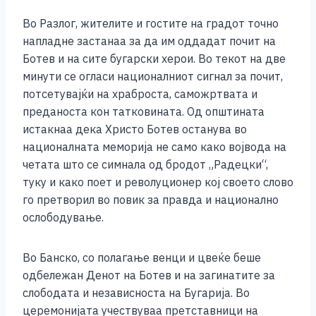
Во Разлог, жителите и гостите на градот точно
напладне застанаа за да им оддадат почит на
Ботев и на сите бугарски херои. Во текот на две
минути се огласи националниот сигнал за почит,
потсетувајќи на храброста, саможртвата и
преданоста кон татковината. Од општината
истакнаа дека Христо Ботев останува во
националната меморија не само како војвода на
четата што се симнала од бродот „Радецки“,
туку и како поет и револуционер кој своето слово
го претворил во повик за правда и национално
ослободување.
Во Банско, со полагање венци и цвеќе беше
одбележан Денот на Ботев и на загинатите за
слободата и независноста на Бугарија. Во
церемонијата учествуваа претставници на