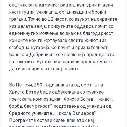
општинската администрација, културни и јавни
институции, училишта, организации и бројни
граѓани. Точно во 12 часот, со звукот на сирените
низ целата земја, присутните оддадоа почит со
едноминутно молчење во знак на благодарност
кон сите кои ги жртвувале своите животи за
слободна Бугарија. Со почит и признателност,
Банско и Добриниште се поклонија пред делото
на големите Бугари чии подвизи продолжуваат
да ги инспирираат генерациите.
Во Петрич, 150-годишнината од смртта на
Христо Ботев беше одбележана со музичко-
поетската композиција „Христо Ботев – живот,
борба, бесмртност“, подготвена од ученици од
Средното училиште „Никола Вапцаров“.
Програмата остави силен впечаток кај