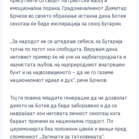
присутните со својот патриотски набој и
емоционална порака. Градоначалникот Димитар
Брчков во своето обраќање истакна дека Ботев
секогаш ќе биде инспирација за секој Бугарин.
„За народот не се штедеше себеси, за Бугарија
тргна по патот кон слободата. Верувам дека
неговиот пример ќе нѐ учи на најблагородната и
најчистата љубов, на најприродниот внатрешен
бунт и на највозвишеното – да не го газиме
националниот идеал и дух“, рече Брчков.
Тој ги повика младите генерации да не дозволат
делото на Ботев да биде заборавено и да се
навраќаат кон неговата личност секогаш кога
бараат причини за национална гордост. По
церемонијата беа положени цвеќе и венци пред
споменикот „Загинати за татковината“.