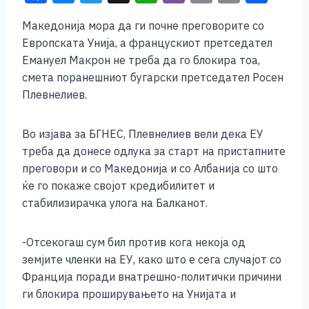
a
e
wi
h
b
m
o
h
Македонија мора да ги почне преговорите со
c
ss
tt
at
er
ai
p
ar
Европската Унија, а францускиот претседател
e
e
er
s
l
y
e
Емануел Макрон не треба да го блокира тоа,
b
n
A
Li
смета поранешниот бугарски претседател Росен
Плевнелиев.
o
g
p
n
o
er
p
k
Во изјава за БГНЕС, Плевнелиев вели дека ЕУ
k
треба да донесе одлука за старт на пристапните
преговори и со Македонија и со Албанија со што
ќе го покаже својот кредибилитет и
стабилизирачка улога на Балканот.
-Отсекогаш сум бил против кога некоја од
земјите членки на ЕУ, како што е сега случајот со
Франција поради внатрешно-политички причини
ги блокира проширувањето на Унијата и