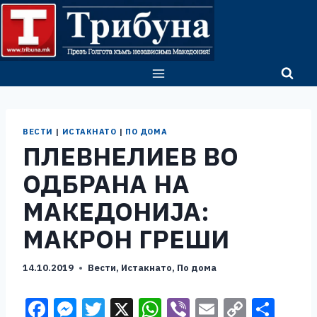
Skip
to
content
ВЕСТИ
|
ИСТАКНАТО
|
ПО ДОМА
ПЛЕВНЕЛИЕВ ВО
ОДБРАНА НА
МАКЕДОНИЈА:
МАКРОН ГРЕШИ
14.10.2019
Вести
,
Истакнато
,
По дома
F
M
T
X
W
Vi
E
C
S