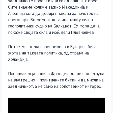
заедничките проекти кои се од општ интерес.
Сите знаеме колку е важно Македонија и
Албанија сега да добијат покана за почеток на
преговори. Во момент кога има многу силен
геополитички судир на Балканот, ЕУ мора да ја
покаже својата сила и моќ, вели Плевнелиев.
Потсетува дека своевремено и Бугарија била
жртва на таквата политика, од страна на
Холандија.
Плевнелиев ја повика Франција да не подлегнува
на внатрешно – политичките битки и да мисли на
заедничкиот, а не само на сопствениот интерес.