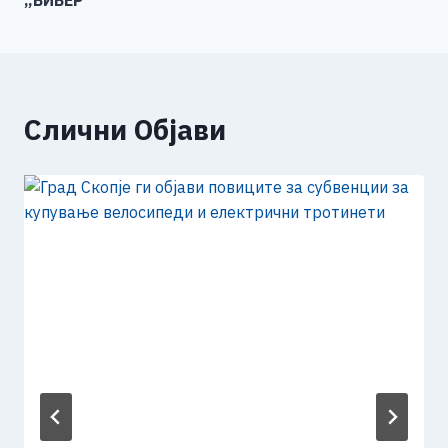
„БИБЕР“
Слични Објави