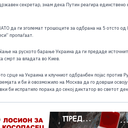
 државен секретар, знам дека Путин реагира единствено на
о НАТО да ги зголемат трошоците за одбрана на 5 отсто о
си“ пропаѓаат.
ање на руското барање Украина да ги предаде источните
а смрт за владата во Киев.
 срце на Украина и клучниот одбранбен појас против Рус
 земјата и би ѝ овозможило на Москва да го доврши осво
вки би испратило порака до секој диктатор во светот дек