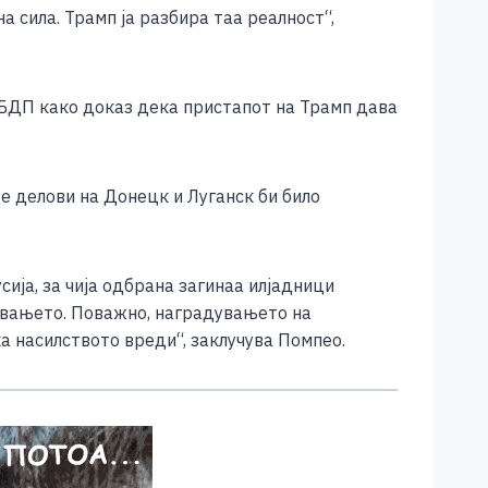
 сила. Трамп ја разбира таа реалност“,
д БДП како доказ дека пристапот на Трамп дава
 делови на Донецк и Луганск би било
ија, за чија одбрана загинаа илјадници
јувањето. Поважно, наградувањето на
а насилството вреди“, заклучува Помпео.