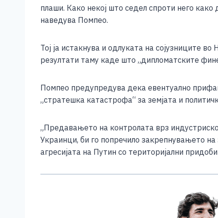
плаши. Како некој што седел спроти него како
наведува Помпео.
Тој ја истакнува и одлуката на сојузниците в
резултати таму каде што „дипломатските фине
Помпео предупредува дека евентуално прифаќ
„стратешка катастрофа“ за земјата и политичк
„Предавањето на контролата врз индустриското
Украинци, би го попречило закрепнувањето на
агресијата на Путин со територијални придоби