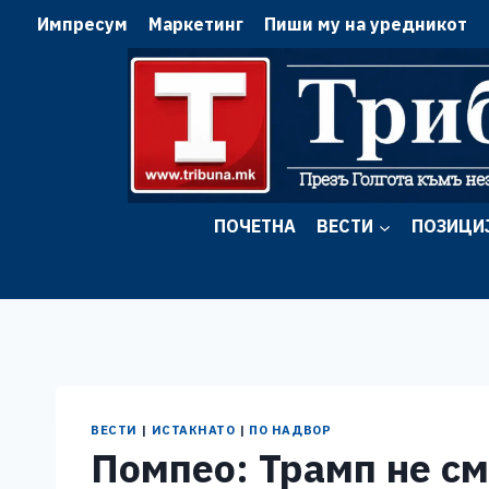
Skip
Импресум
Маркетинг
Пиши му на уредникот
to
content
ПОЧЕТНА
ВЕСТИ
ПОЗИЦИ
ВЕСТИ
|
ИСТАКНАТО
|
ПО НАДВОР
Помпео: Трамп не см