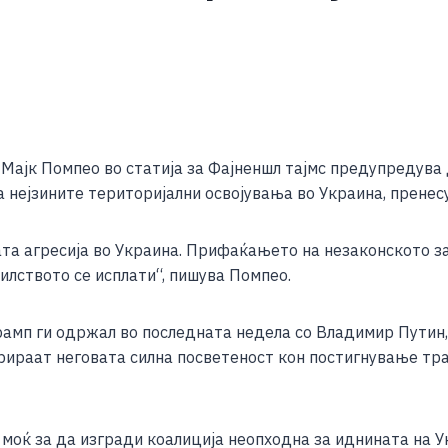
S
h
ајк Помпео во статија за Фајненшл тајмс предупредува
ar
 нејзините територијални освојувања во Украина, пренес
e
ата агресија во Украина. Прифаќањето на незаконското з
илството се исплати“, пишува Помпео.
рамп ги одржал во последната недела со Владимир Пути
рираат неговата силна посветеност кон постигнување тра
моќ за да изгради коалиција неопходна за иднината на У