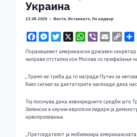
Украина
23.08.2025
Вести
,
Истакнато
,
По надвор
F
M
T
X
W
Vi
E
C
a
e
wi
h
b
m
o
Поранешниот американски државен секретар М
c
ss
tt
at
er
ai
p
направи отстапки кон Москва со прифаќање на
e
e
er
s
l
y
b
n
A
Li
„Трамп не треба да го награди Путин за негов
o
g
p
n
било сигнал за диктаторите насекаде дека нас
o
er
p
k
Тој посочува дека извонредните средби што Т
k
Зеленски и клучни европски лидери ја демонст
крвопролевање.
„Претседателот ја мобилизира американската 