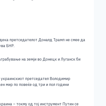
 дека претседателот Доналд Трамп не смее да
ува БНР.
аграбување на земји во Донецк и Луганск би
н, украинскиот претседател Володимир
ен мир по повеќе од три и пол години
краина – токму од тој инструмент Путин се