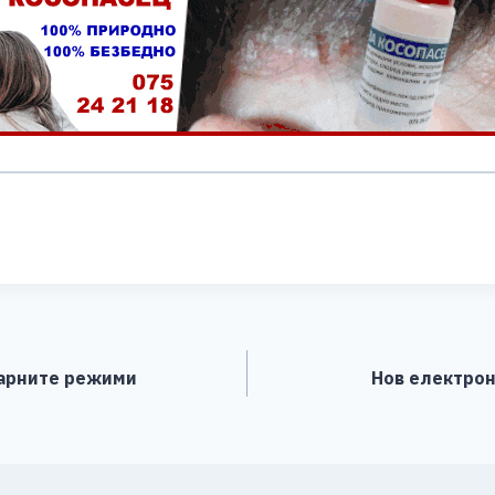
S
h
ar
e
тарните режими
Нов електрон