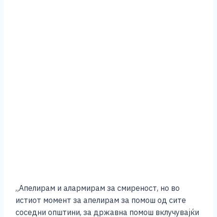
„Апелирам и алармирам за смиреност, но во
истиот момент за апелирам за помош од сите
соседни општини, за државна помош вклучувајќи