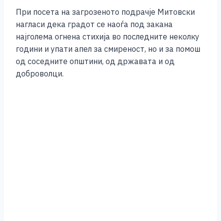
o
g
p
n
При посета на загрозеното подрачје Митовски
o
er
p
k
нагласи дека градот се наоѓа под закана
k
најголема огнена стихија во последните неколку
години и упати апел за смиреност, но и за помош
од соседните општини, од државата и од
доброволци.