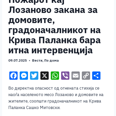
Лозаново закана за
домовите,
градоначалникот на
Крива Паланка бара
итна интервенција
09.07.2025
Вести
,
По дома
F
M
T
X
W
Vi
E
C
S
a
e
wi
h
b
m
o
h
Во директна опасност од огнената стихија се
c
ss
tt
at
er
ai
p
ar
наоѓа населеното месо Лозаново и домовите на
e
e
er
s
l
y
e
жителите, соопшти градоначалникот на Крива
b
n
A
Li
Паланка Сашко Митовски.