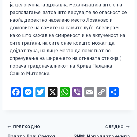
ја целокупната државна механизација што е на
располагање, затоа што верувајте во опасност се
наоѓа директно населено место Лозаново и
домовите на самите на самите луѓе. Апелирам
како што кажав на смиреност и на вклученост на
сите граѓани, на сите оние коишто можат да
дојдат тука, на лице место да помогнат во
спречување на ширењето на огнената стихија“,
порача градоначалникот на Крива Паланка
Сашко Митовски.
F
M
T
X
W
Vi
E
C
S
a
e
wi
h
b
m
o
h
c
ss
tt
at
er
ai
p
ar
e
e
er
s
l
y
e
Навигација
ПРЕТХОДНО
СЛЕДНО
b
n
A
Li
Папата Лaв: Светот
ЗНМ: Нападната екипа