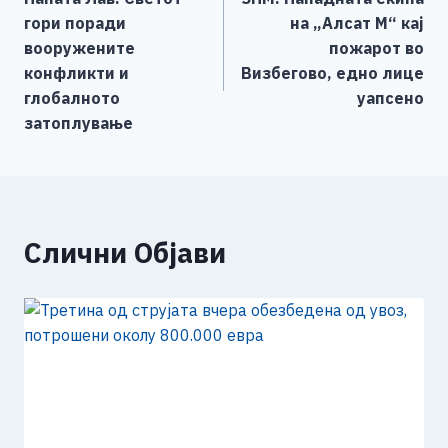
o
g
p
n
на
гори поради
на „Алсат М“ кај
o
er
p
k
напис
вооружените
пожарот во
k
конфликти и
Визбегово, едно лице
глобалното
уапсено
затоплување
Слични Објави