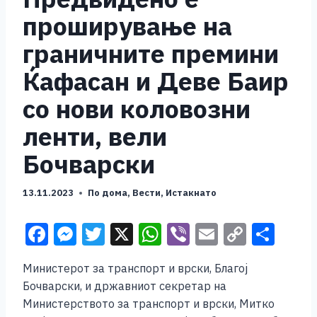
проширување на
граничните премини
Ќафасан и Деве Баир
со нови коловозни
ленти, вели
Бочварски
13.11.2023
По дома
,
Вести
,
Истакнато
F
M
T
X
W
Vi
E
C
S
a
e
wi
h
b
m
o
h
Министерот за транспорт и врски, Благој
c
ss
tt
at
er
ai
p
ar
Бочварски, и државниот секретар на
e
e
er
s
l
y
e
Министерството за транспорт и врски, Митко