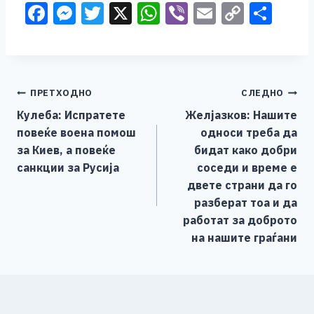
F
M
T
X
W
Vi
E
C
S
a
e
wi
h
b
m
o
h
c
ss
tt
at
er
ai
p
ar
e
e
er
s
l
y
e
Навигација
ПРЕТХОДНО
СЛЕДНО
b
n
A
Li
Кулеба: Испратете
Желјазков: Нашите
o
g
p
n
на
повеќе воена помош
односи треба да
o
er
p
k
напис
за Киев, а повеќе
бидат како добри
k
санкции за Русија
соседи и време е
двете страни да го
разберат тоа и да
работат за доброто
на нашите граѓани