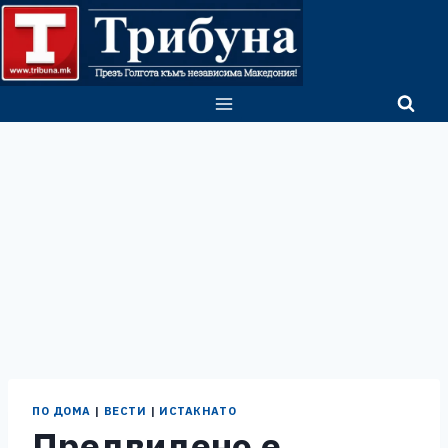
Skip
to
content
ПО ДОМА
|
ВЕСТИ
|
ИСТАКНАТО
Предвидено е