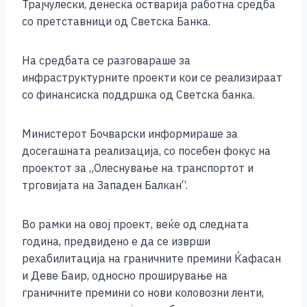
b
n
A
Li
Трајчулески, денеска остварија работна средба
со претставници од Светска Банка.
o
g
p
n
o
er
p
k
На средбата се разговараше за
k
инфраструктурните проекти кои се реализираат
со финансиска поддршка од Светска банка.
Министерот Бочварски информираше за
досегашната реализација, со посебен фокус на
проектот за „Олеснување на транспортот и
трговијата на Западен Балкан“.
Во рамки на овој проект, веќе од следната
година, предвидено е да се изврши
рехабилитација на граничните премини Ќафасан
и Деве Баир, односно проширување на
граничните премини со нови коловозни ленти,