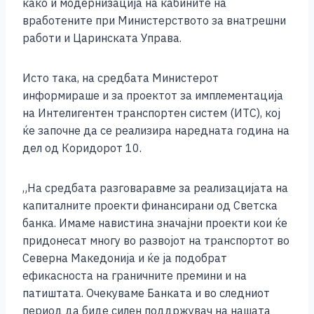
како и модернизација на кабините на
вработените при Министерството за внатрешни
работи и Царинската Управа.
Исто така, на средбата Министерот
информираше и за проектот за имплементација
на Интелигентен транспортен систем (ИТС), кој
ќе започне да се реализира наредната година на
дел од Коридорот 10.
„На средбата разговаравме за реализацијата на
капиталните проекти финансирани од Светска
банка. Имаме навистина значајни проекти кои ќе
придонесат многу во развојот на транспортот во
Северна Македонија и ќе ја подобрат
ефикасноста на граничните премини и на
патиштата. Очекуваме Банката и во следниот
период да биде силен поддржувач на нашата