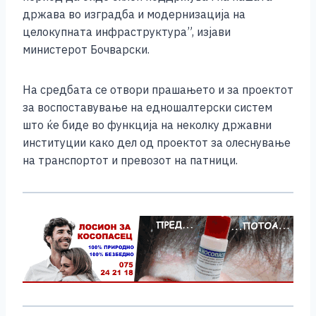
држава во изградба и модернизација на
целокупната инфраструктура”, изјави
министерот Бочварски.
На средбата се отвори прашањето и за проектот
за воспоставување на едношалтерски систем
што ќе биде во функција на неколку државни
институции како дел од проектот за олеснување
на транспортот и превозот на патници.