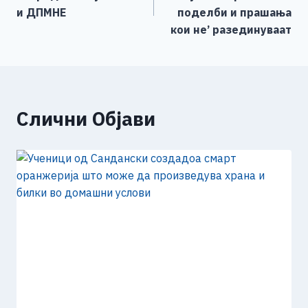
o
er
p
k
напис
и ДПМНЕ
поделби и прашања
k
кои не’ разединуваат
Слични Објави