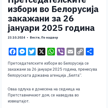
избори во Белорусија
закажани за 26
јануари 2025 година
23.10.2024
Вести
,
По надвор
F
M
T
X
W
Vi
E
C
S
a
e
wi
h
b
m
o
h
Претседателските избори во Белорусија се
c
ss
tt
at
er
ai
p
ar
закажани за 26 јануари 2025 година, пренесува
e
e
er
s
l
y
e
белоруската државна агенција „Белта“.
b
n
A
Li
o
g
p
n
Оваа одлука е донесена на седница на
Претставничкиот дом, се наведува во
o
er
p
k
извештајот.
k