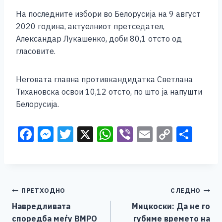
На последните избори во Белорусија на 9 август
2020 година, актуелниот претседател,
Александар Лукашенко, доби 80,1 отсто од
гласовите.
Неговата главна противкандидатка Светлана
Тихановска освои 10,12 отсто, по што ја напушти
Белорусија.
F
M
T
X
W
Vi
E
C
S
a
e
wi
h
b
m
o
h
c
ss
tt
at
er
ai
p
ar
e
e
er
s
l
y
e
Навигација
ПРЕТХОДНО
СЛЕДНО
b
n
A
Li
Навредливата
Мицкоски: Да не го
o
g
p
n
на
споредба меѓу ВМРО
губиме времето на