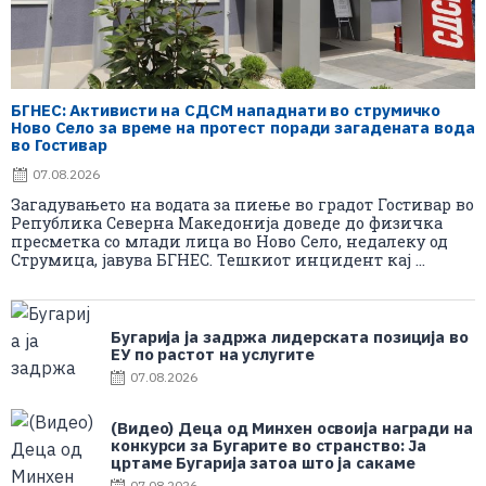
БГНЕС: Aктивисти на СДСМ нападнати во струмичко
Ново Село за време на протест поради загадената вода
во Гостивар
07.08.2026
Загадувањето на водата за пиење во градот Гостивар во
Република Северна Македонија доведе до физичка
пресметка со млади лица во Ново Село, недалеку од
Струмица, јавува БГНЕС. Тешкиот инцидент кај ...
Бугарија ја задржа лидерската позиција во
ЕУ по растот на услугите
07.08.2026
(Видео) Деца од Минхен освоија награди на
конкурси за Бугарите во странство: Ја
цртаме Бугарија затоа што ја сакаме
07.08.2026