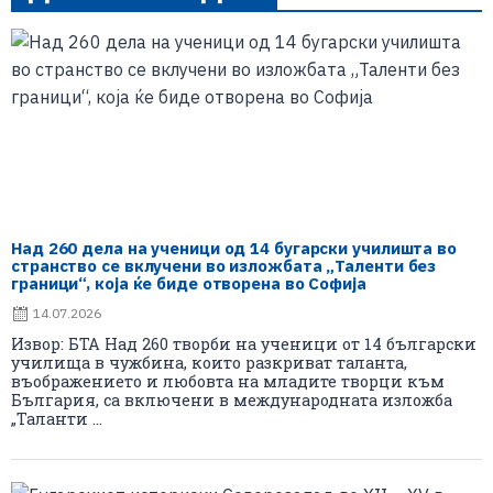
Над 260 дела на ученици од 14 бугарски училишта во
странство се вклучени во изложбата „Таленти без
граници“, која ќе биде отворена во Софија
14.07.2026
Извор: БТА Над 260 творби на ученици от 14 български
училища в чужбина, които разкриват таланта,
въображението и любовта на младите творци към
България, са включени в международната изложба
„Таланти ...