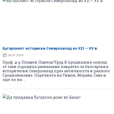
Бугарскиот историски Северозапад во XII – XV в.
04.07.2026
Проф. д-р Пламен Павлов/Труд В предишния епизод
от тази поредица разказахме накратко за българския
исторически Северозапад през античността и ранното
Средновековие. Поречията на Тимок, Морава, Сава и
още по на ...