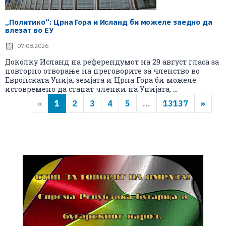
„Политико“: Црна Гора и Исланд би можеле заедно да
влезат во ЕУ
07.08.2026
Доколку Исланд на референдумот на 29 август гласа за
повторно отворање на преговорите за членство во
Европската Унија, земјата и Црна Гора би можеле
истовремено да станат членки на Унијата, ...
«
1
2
3
4
5
...
13137
»