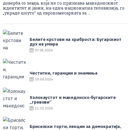
доверба со земја, која не го признава македонскиот
идентитет и јазик, на една национална телевизија, го
„украде шоуто“ од еврокомесарката за ...
Белите крстови на храброста: Бугарскиот
дух не умира
07.05.2026
Честитки, гаранции и знамиња
20.04.2026
Холокаустот и македонско-бугарските
„гревови“
11.03.2026
Бриселски торти, лекции за демократија,