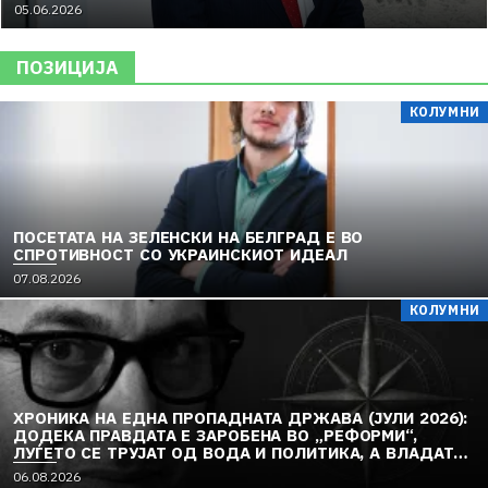
05.06.2026
ПОЗИЦИЈА
КОЛУМНИ
ПОСЕТАТА НА ЗЕЛЕНСКИ НА БЕЛГРАД Е ВО
СПРОТИВНОСТ СО УКРАИНСКИОТ ИДЕАЛ
07.08.2026
КОЛУМНИ
ХРОНИКА НА ЕДНА ПРОПАДНАТА ДРЖАВА (ЈУЛИ 2026):
ДОДЕКА ПРАВДАТА Е ЗАРОБЕНА ВО „РЕФОРМИ“,
ЛУЃЕТО СЕ ТРУЈАТ ОД ВОДА И ПОЛИТИКА, А ВЛАДАТА
И ОПОЗИЦИЈАТА СЕ „РЕКОНСТРУИРААТ“ – ЗЕМЈАТА
06.08.2026
ТОНЕ ВО „ДОСТОИНСТВО“ И МОЛЧИ ПРЕД УКРАИНА