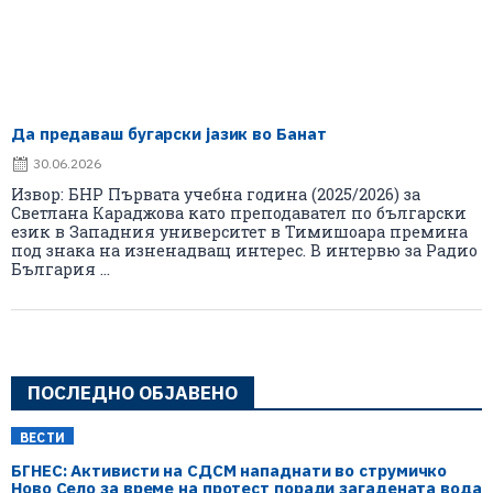
Да предаваш бугарски јазик во Банат
30.06.2026
Извор: БНР Първата учебна година (2025/2026) за
Светлана Караджова като преподавател по български
език в Западния университет в Тимишоара премина
под знака на изненадващ интерес. В интервю за Радио
България ...
ПОСЛЕДНО ОБЈАВЕНО
ВЕСТИ
БГНЕС: Aктивисти на СДСМ нападнати во струмичко
Ново Село за време на протест поради загадената вода