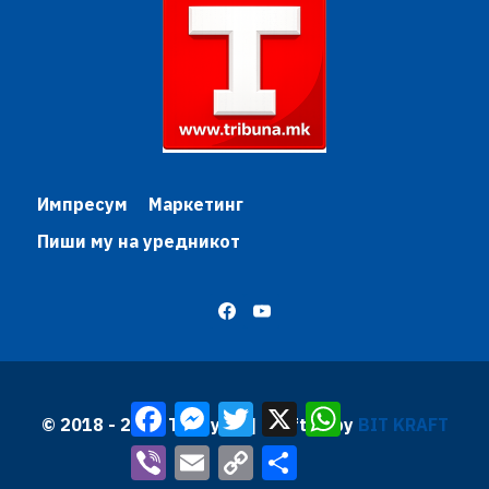
Импресум
Маркетинг
Пиши му на уредникот
Facebook
Messenger
Twitter
X
WhatsApp
© 2018 - 2026 Трибуна | Krafted by
BIT KRAFT
Viber
Email
Copy
Share
Link