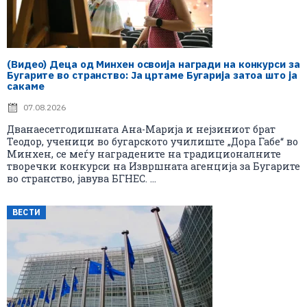
(Видео) Деца од Минхен освоија награди на конкурси за
Бугарите во странство: Ја цртаме Бугарија затоа што ја
сакаме
07.08.2026
Дванаесетгодишната Ана-Марија и нејзиниот брат
Теодор, ученици во бугарското училиште „Дора Габе“ во
Минхен, се меѓу наградените на традиционалните
творечки конкурси на Извршната агенција за Бугарите
во странство, јавува БГНЕС. ...
ВЕСТИ