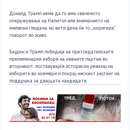
Доналд Трамп нема да го има свеченото
опкружување на Капитол или вниманието на
милиони гледачи, но вети дека ќе го „коригира“
говорот во живо.
Бајден и Трамп победија на претседателските
прелиминарни избори на нивните партии во
вторникот, поставувајќи историски реванш на
изборите во ноември и покрај нискиот рејтинг на
поддршка за двајцата кандидати.