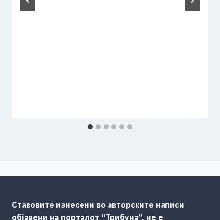
Ставовите изнесени во авторските написи
објавени на порталот “Трибуна”, не е