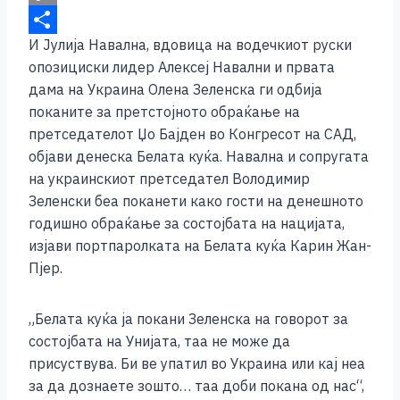
k
g
e
t
b
m
C
И Јулија Навална, вдовица на водечкиот руски
e
r
s
e
a
o
S
опозициски лидер Алексеј Навални и првата
r
A
r
i
p
h
дама на Украина Олена Зеленска ги одбија
p
l
y
a
поканите за претстојното обраќање на
p
L
r
претседателот Џо Бајден во Конгресот на САД,
објави денеска Белата куќа. Навална и сопругата
i
e
на украинскиот претседател Володимир
n
Зеленски беа поканети како гости на денешното
k
годишно обраќање за состојбата на нацијата,
изјави портпаролката на Белата куќа Карин Жан-
Пјер.
„Белата куќа ја покани Зеленска на говорот за
состојбата на Унијата, таа не може да
присуствува. Би ве упатил во Украина или кај неа
за да дознаете зошто… таа доби покана од нас“,