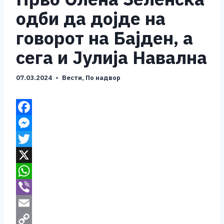
одби да дојде на
говорот на Бајден, а
сега и Јулија Навална
07.03.2024
Вести
,
По надвор
F
a
M
c
e
T
e
s
w
X
b
s
i
W
o
e
t
h
V
o
n
t
a
i
E