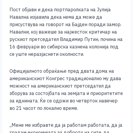
Пост објави и дека портпаролката на Јулија
Навална изјавила дека нема да може да
присуствува на говорот на Бајден поради замор.
Навални, кој важеше за најжесток критичар на
рускиот претседател Владимир Путин, почина на
16 февруари во сибирска казнена колонија под
се уште неразјаснети околности.
Официјалното обраќање пред двата дома на
американскиот Конгрес традиционално му дава
можност на американскиот претседател да
зборува за состојбата на земјата и приоритетите
за иднината. Ќе се одржи во четврток навечер
во 21 часот по локално време.
„Мене ме избравте да ја работам работата, да ја
градам економијата за доброто на сите, да