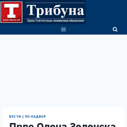
Skip
to
content
ВЕСТИ
|
ПО НАДВОР
Прво Олена Зеленска