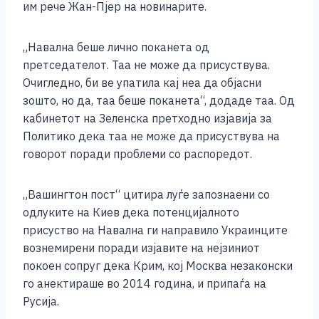
им рече Жан-Пјер на новинарите.
„Навална беше лично поканета од
претседателот. Таа не може да присуствува.
Очигледно, би ве упатила кај неа да објасни
зошто, но да, таа беше поканета“, додаде таа. Од
кабинетот на Зеленска претходно изјавија за
Политико дека таа не може да присуствува на
говорот поради проблеми со распоредот.
„Вашингтон пост“ цитира луѓе запознаени со
одлуките на Киев дека потенцијалното
присуство на Навална ги направило Украинците
вознемирени поради изјавите на нејзиниот
покоен сопруг дека Крим, кој Москва незаконски
го анектираше во 2014 година, и припаѓа на
Русија.