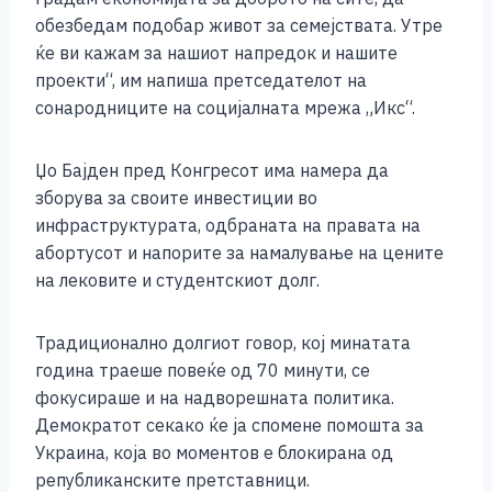
обезбедам подобар живот за семејствата. Утре
ќе ви кажам за нашиот напредок и нашите
проекти“, им напиша претседателот на
сонародниците на социјалната мрежа „Икс“.​
Џо Бајден пред Конгресот има намера да
зборува за своите инвестиции во
инфраструктурата, одбраната на правата на
абортусот и напорите за намалување на цените
на лековите и студентскиот долг.
Традиционално долгиот говор, кој минатата
година траеше повеќе од 70 минути, се
фокусираше и на надворешната политика.
Демократот секако ќе ја спомене помошта за
Украина, која во моментов е блокирана од
републиканските претставници.