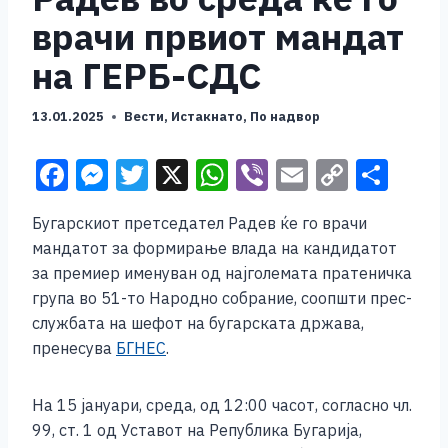
врачи првиот мандат
на ГЕРБ-СДС
13.01.2025
Вести
,
Истакнато
,
По надвор
F
M
T
X
W
Vi
E
C
S
a
e
wi
h
b
m
o
h
Бугарскиот претседател Радев ќе го врачи
c
ss
tt
at
er
ai
p
ar
мандатот за формирање влада на кандидатот
e
e
er
s
l
y
e
за премиер именуван од најголемата пратеничка
b
n
A
Li
група во 51-то Народно собрание, соопшти прес-
службата на шефот на бугарската држава,
o
g
p
n
пренесува
БГНЕС
.
o
er
p
k
k
На 15 јануари, среда, од 12:00 часот, согласно чл.
99, ст. 1 од Уставот на Република Бугарија,