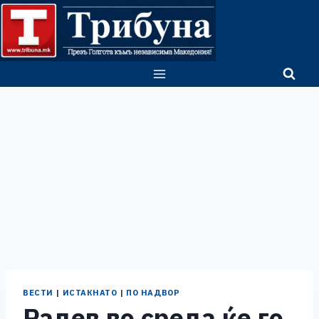
Skip
to
content
ВЕСТИ
|
ИСТАКНАТО
|
ПО НАДВОР
Радев во среда ќе го