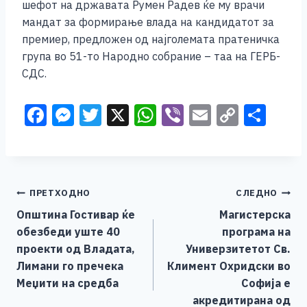
шефот на државата Румен Радев ќе му врачи
мандат за формирање влада на кандидатот за
премиер, предложен од најголемата пратеничка
група во 51-то Народно собрание – таа на ГЕРБ-
СДС.
F
M
T
X
W
Vi
E
C
S
a
e
wi
h
b
m
o
h
c
ss
tt
at
er
ai
p
ar
e
e
er
s
l
y
e
Навигација
ПРЕТХОДНО
СЛЕДНО
b
n
A
Li
Општина Гостивар ќе
Магистерска
o
g
p
n
на
обезбеди уште 40
програма на
o
er
p
k
напис
проекти од Владата,
Универзитетот Св.
k
Лимани го пречека
Климент Охридски во
Меџити на средба
Софија е
акредитирана од