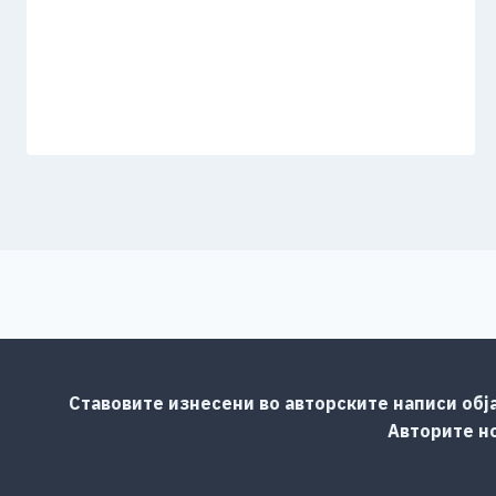
Ставовите изнесени во авторските написи обј
Авторите но