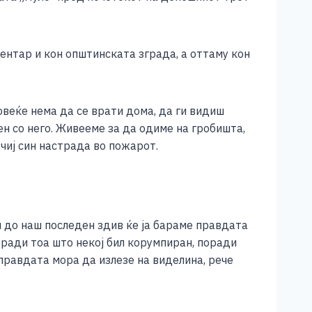
ентар и кон општинската зграда, а оттаму кон
овеќе нема да се врати дома, да ги видиш
ен со него. Живееме за да одиме на гробишта,
чиј син настрада во пожарот.
 до наш последен здив ќе ја бараме правдата
оради тоа што некој бил корумпиран, поради
 правдата мора да излезе на виделина, рече