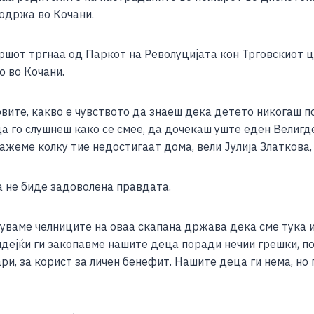
e
одржа во Кочани.
аршот тргнаа од Паркот на Револуцијата кон Трговскиот ц
о во Кочани.
овите, какво е чувството да знаеш дека детето никогаш п
да го слушнеш како се смее, да дочекаш уште еден Велигд
ажеме колку тие недостигаат дома, вели Јулија Златкова, 
 не биде задоволена правдата.
уваме челниците на оваа скапана држава дека сме тука и
бидејќи ги закопавме нашите деца поради нечии грешки, п
ари, за корист за личен бенефит. Нашите деца ги нема, но