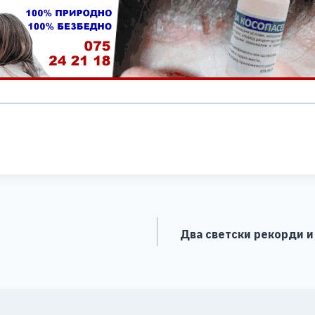
S
h
ar
e
Два светски рекорди и