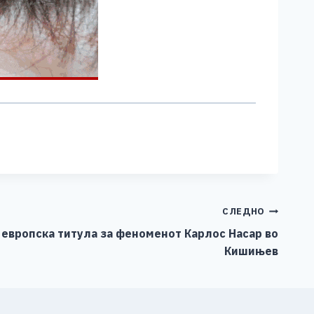
СЛЕДНО
 европска титула за феноменот Карлос Насар во
Кишињев