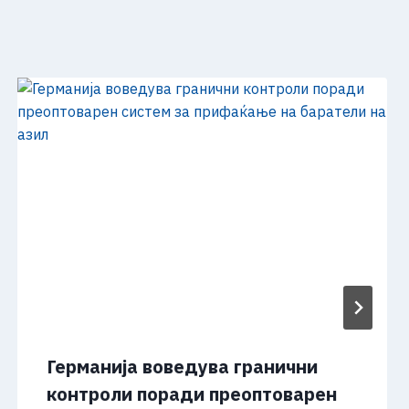
Германија воведува гранични
контроли поради преоптоварен