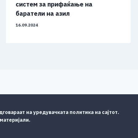
систем за прифаќање на
баратели на азил
16.09.2024
говараат на уредувачката политика на сајтот.
 материјали.