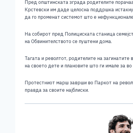
Пред општинската зграда родителите порачаа 
Крстевски им даде целосна поддршка истакнув
да го променат системот што е нефункционале
На собирот пред Полициската станица семејст
на Обвинителството се пуштени дома.
Тагата и револтот, родителите на загинатите 
на своето дете и плановите што ги имале за во
Протестниот марш заврши во Паркот на револуц
правда за своите најблиски.