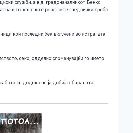
иски служби, а в.д. градоначалникот Венко
тоа што, како што рече, сите заеднички треба
ици кои последни беа вклучени во истрагата
ството, секој одделно споменувајќи го името
сабота сѐ додека не ја добијат бараната