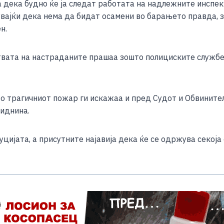
дека будно ќе ја следат работата на надлежните инспекц
ајќи дека нема да бидат осамени во барањето правда, за
н.
вата на настраданите прашаа зошто полициските службен
во трагичниот пожар ги искажаа и пред Судот и Обвинител
 иднина.
ијата, а присутните најавија дека ќе се одржува секоја 