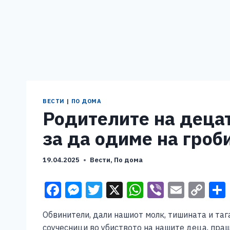
ВЕСТИ
|
ПО ДОМА
Родителите на деца
за да одиме на гроб
19.04.2025
Вести
,
По дома
F
M
T
X
W
Vi
E
C
a
e
wi
h
b
m
o
Обвинители, дали нашиот молк, тишината и тага
c
ss
tt
at
er
ai
p
соучесници во убиството на нашите деца, пра