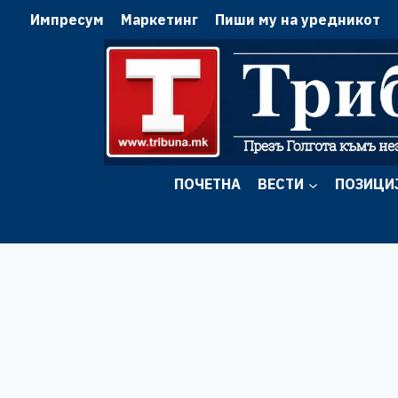
Skip
Импресум
Маркетинг
Пиши му на уредникот
to
content
ПОЧЕТНА
ВЕСТИ
ПОЗИЦИ