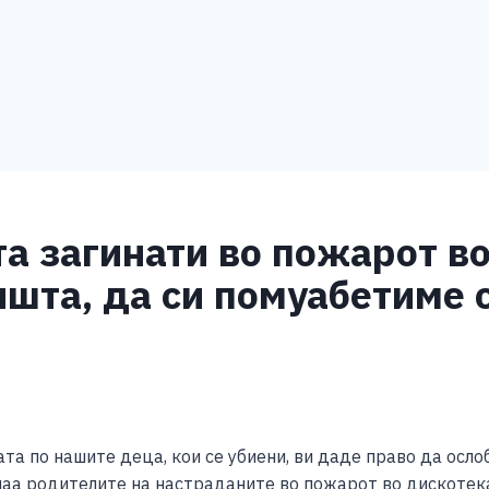
та загинати во пожарот в
ишта, да си помуабетиме 
S
h
та по нашите деца, кои се убиени, ви даде право да осло
ar
шаа родителите на настраданите во пожарот во дискотек