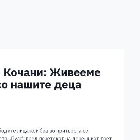
о Кочани: Живееме
со нашите деца
бодите лица кои беа во притвор, а се
ата „Пулс“ пред почетокот на денешниот трет