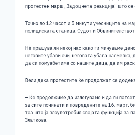
e
e
er
s
l
y
протестен марш „Задоцнета реакција“ што се 
b
n
A
Li
o
g
p
n
Точно во 12 часот и 5 минути учесниците на м
полициската станица, Судот и Обвинителствот
o
er
p
k
k
Нѐ прашува ли некој нас како ги минуваме ден
неговите убави очи, неговата убава насмевка, 
да си помуабетиме со нашите деца, да им раск
Вели дека протестите ќе продолжат се додека
– Ќе продолжиме да излегуваме и да ги потсет
за сите починати и повредените на 16. март, 
тоа што ја злоупотребил својата функција за п
Златкова.