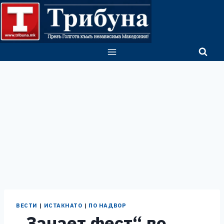
Skip
to
content
ВЕСТИ
|
ИСТАКНАТО
|
ПО НАДВОР
„Занает фест“ во