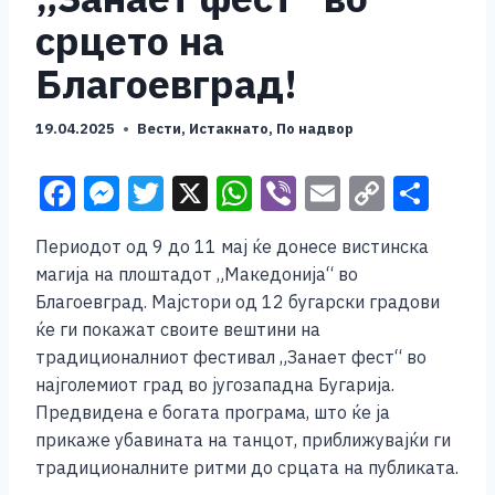
срцето на
Благоевград!
19.04.2025
Вести
,
Истакнато
,
По надвор
F
M
T
X
W
Vi
E
C
S
a
e
wi
h
b
m
o
h
Периодот од 9 до 11 мај ќе донесе вистинска
c
ss
tt
at
er
ai
p
ar
магија на плоштадот „Македонија“ во
e
e
er
s
l
y
e
Благоевград. Мајстори од 12 бугарски градови
b
n
A
Li
ќе ги покажат своите вештини на
традиционалниот фестивал „Занает фест“ во
o
g
p
n
најголемиот град во југозападна Бугарија.
o
er
p
k
Предвидена е богата програма, што ќе ја
k
прикаже убавината на танцот, приближувајќи ги
традиционалните ритми до срцата на публиката.