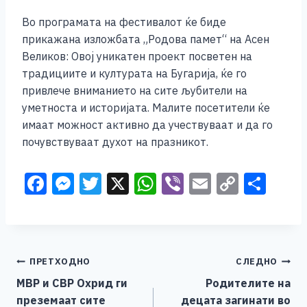
Во програмата на фестивалот ќе биде
прикажана изложбата „Родова памет“ на Асен
Великов: Овој уникатен проект посветен на
традициите и културата на Бугарија, ќе го
привлече вниманието на сите љубители на
уметноста и историјата. Малите посетители ќе
имаат можност активно да учествуваат и да го
почувствуваат духот на празникот.
F
M
T
X
W
Vi
E
C
S
a
e
wi
h
b
m
o
h
c
ss
tt
at
er
ai
p
ar
e
e
er
s
l
y
e
Навигација
ПРЕТХОДНО
СЛЕДНО
b
n
A
Li
МВР и СВР Охрид ги
Родителите на
o
g
p
n
на
преземаат сите
децата загинати во