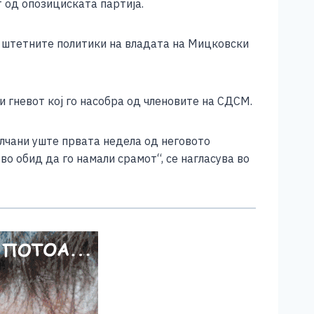
 од опозициската партија.
ва штетните политики на владата на Мицковски
и гневот кој го насобра од членовите на СДСМ.
лчани уште првата недела од неговото
о обид да го намали срамот“, се нагласува во