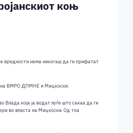
ројанскиот коњ
те вредности нема никогаш да ги прифатат
а на ВМРО ДПМНЕ и Мицкоски.
 Влада која ја водат луѓе што сакаа да ги
ри во власта на Мицкоски. Од тоа