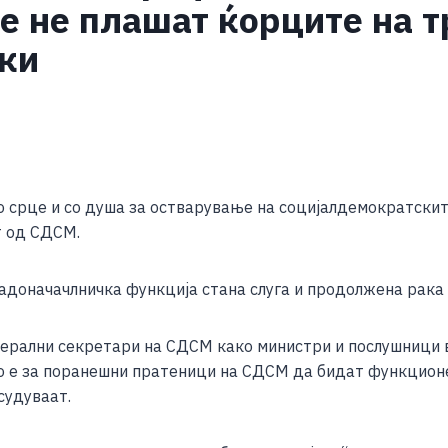
е не плашат ќорците на т
ки
S
h
о срце и со душа за остварување на социјалдемократски
ar
т од СДСМ.
e
адоначачлничка функција стана слуга и продолжена рак
ерални секретари на СДСМ како министри и послушници во
о е за поранешни пратеници на СДСМ да бидат функционе
судуваат.