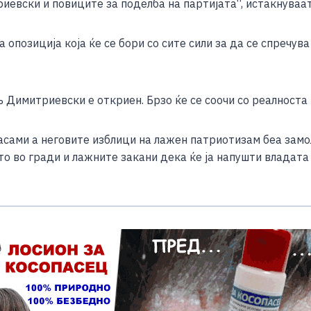
евски и повиците за поделба на партијата“, истакнуваат
 опозиција која ќе се бори со сите сили за да се спречу
њ Димитриевски е откриен. Брзо ќе се соочи со реалноста 
сами а неговите изблици на лажен патриотизам беа замо
о во гради и лажните закани дека ќе ја напушти владата в