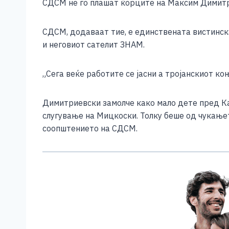
СДСМ не го плашат ќорците на Максим Димитри
СДСМ, додаваат тие, е единствената вистинска
и неговиот сателит ЗНАМ.
„Сега веќе работите се јасни а тројанскиот ко
Димитриевски замолче како мало дете пред Ка
слугување на Мицкоски. Толку беше од чукањет
соопштението на СДСМ.