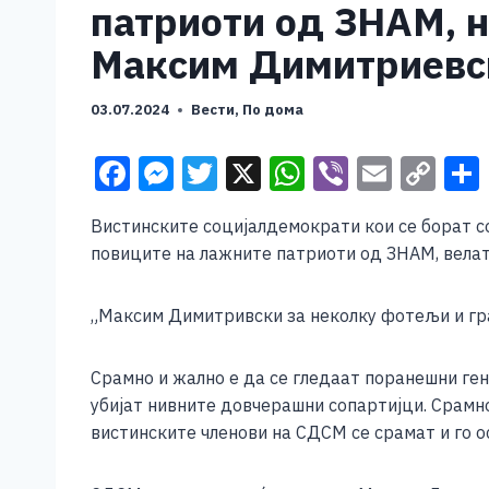
патриоти од ЗНАМ, н
Максим Димитриевс
03.07.2024
Вести
,
По дома
F
M
T
X
W
Vi
E
C
a
e
wi
h
b
m
o
Вистинските социјалдемократи кои се борат с
c
ss
tt
at
er
ai
p
повиците на лажните патриоти од ЗНАМ, вела
e
e
er
s
l
y
b
n
A
Li
„Максим Димитривски за неколку фотељи и гр
o
g
p
n
o
er
p
k
Срамно и жално е да се гледаат поранешни ген
убијат нивните довчерашни сопартијци. Срамн
k
вистинските членови на СДСМ се срамат и го о