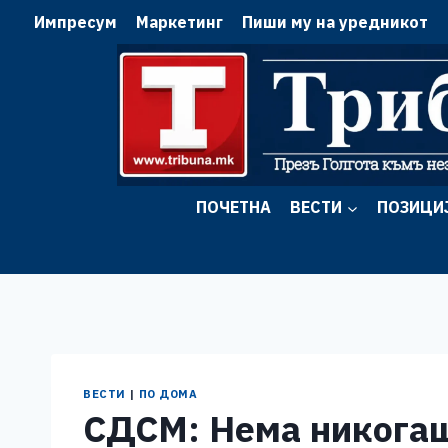
Skip
Импресум
Маркетинг
Пиши му на уредникот
to
content
ПОЧЕТНА
ВЕСТИ
ПОЗИЦИ
ВЕСТИ
|
ПО ДОМА
СДСМ: Нема никогаш