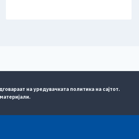
говараат на уредувачката политика на сајтот.
 материјали.