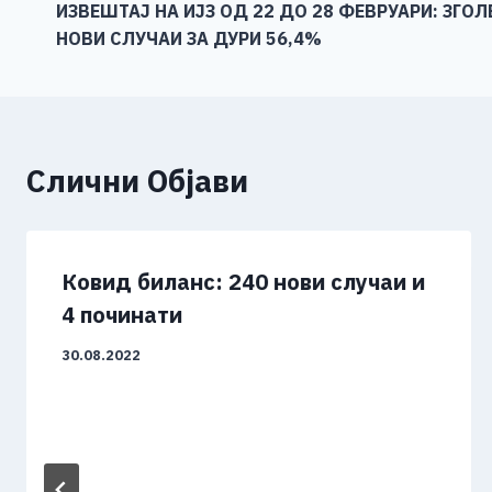
o
g
p
n
ИЗВЕШТАЈ НА ИЈЗ ОД 22 ДО 28 ФЕВРУАРИ: ЗГО
на
НОВИ СЛУЧАИ ЗА ДУРИ 56,4%
o
er
p
k
напис
k
Слични Објави
Ковид биланс: 240 нови случаи и
4 починати
30.08.2022