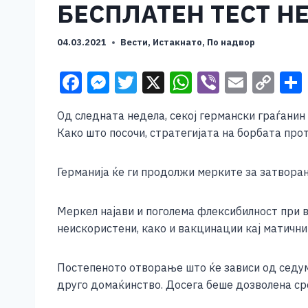
БЕСПЛАТЕН ТЕСТ Н
04.03.2021
Вести
,
Истакнато
,
По надвор
F
M
T
X
W
Vi
E
C
a
e
wi
h
b
m
o
Од следната недела, секој германски граѓанин
c
ss
tt
at
er
ai
p
Како што посочи, стратегијата на борбата про
e
e
er
s
l
y
b
n
A
Li
Германија ќе ги продолжи мерките за затвора
o
g
p
n
o
er
p
k
Меркел најави и поголема флексибилност при 
неискористени, како и вакцинации кај матични
k
Постепеното отворање што ќе зависи од седум
друго домаќинство. Досега беше дозволена ср