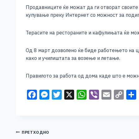
Продавниците ќе можат да ги отворат своите в
купување преку Интернет со можност за подиг
Терасите на рестораните и кафулињата ќе можа
Од 8 март дозволено ќе биде работењето на 
како и училиштата за возење и летање.
Правилото за работа од дома каде што е можн
F
M
T
X
W
Vi
E
C
a
e
wi
h
b
m
o
c
ss
tt
at
er
ai
p
e
e
er
s
l
y
b
n
A
Li
Навигација
ПРЕТХОДНО