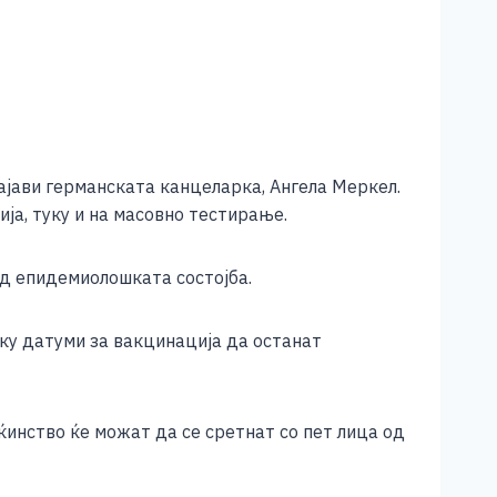
најави германската канцеларка, Ангела Меркел.
ја, туку и на масовно тестирање.
од епидемиолошката состојба.
ку датуми за вакцинација да останат
инство ќе можат да се сретнат со пет лица од