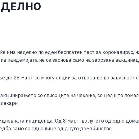
ЕДЕЛНО
S
h
 ќе има неделно по еден бесплатен тест за коронавирус, 
ar
тив пандемијата не се заснова само на забрзана вакцинаци
e
ње до 28 март со многу опции за отворање во зависност 
вакцинирањето со списоците на чекање, со цел што помал
 лекари.
дневната инциденца. Од 8 март, во луѓето од едно домаќ
едба само со едно лице од друго домаќинство.