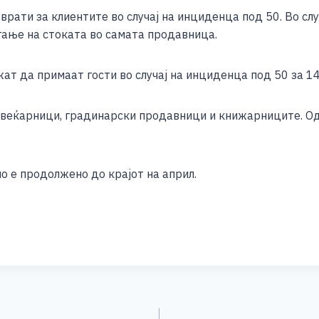
рати за клиентите во случај на инциденца под 50. Во слу
ање на стоката во самата продавница.
т да примаат гости во случај на инциденца под 50 за 14
цвеќарници, градинарски продавници и книжарниците. Од
о е продолжено до крајот на април.
S
h
ar
e