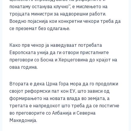
понатаму останува клучно“, е мислењето на
тројцата министри за надворешни работи.
Воедно појаснија кои конкретни чекори треба да
се преземат без одлагање.
Како прв чекор ја наведуваат потребата
Европската унија да ги отвори пристапните
преговори со Босна и Херцеговина до крајот на
оваа година.
Втората е дека Црна Гора мора да го продолжи
својот реформски пат кон ЕУ, што зависи од
формирањето на новата влада во земјата, а
третата е напредокот што треба да се постигне
во преговорите со Албанија и Северна
Македонија.