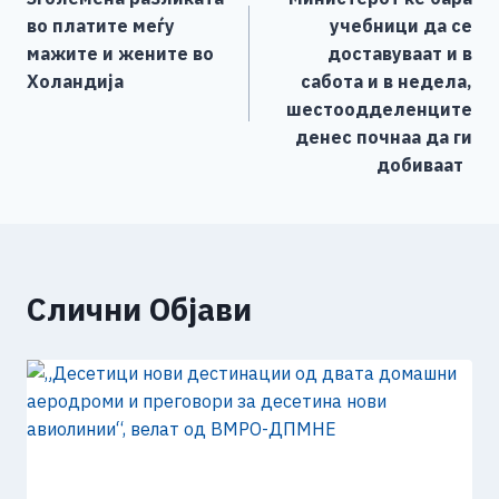
o
g
p
n
на
во платите меѓу
учебници да се
o
er
p
k
напис
мажите и жените во
доставуваат и в
k
Холандија
сабота и в недела,
шестоодделенците
денес почнаа да ги
добиваат
Слични Објави