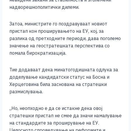
надворешнополитички дилеми.
Затоа, министрите го поздравуваат новиот
пристап кон проширувањето на ЕУ, кој, за
разлика од претходните периоди, дава поголемо
значење на геостратешката перспектива со
помала бирократизација.
Тие додаваат дека минатогодишната одлука за
доделување кандидатски статус на Босна и
Херцеговина била заснована на стратешки
размислувања.
„Но, неопходно е да се истакне дека овој
стратешки пристап не смее да значи намалување
на стандардите за проширување на ЕУ.
Целосното спроведување на реформите и