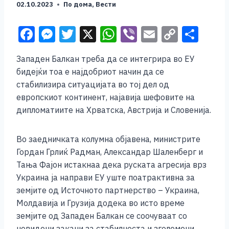
02.10.2023
По дома
,
Вести
F
M
T
X
W
Vi
E
C
S
a
e
wi
h
b
m
o
h
Западен Балкан треба да се интегрира во ЕУ
c
ss
tt
at
er
ai
p
ar
бидејќи тоа е најдобриот начин да се
e
e
er
s
l
y
e
стабилизира ситуацијата во тој дел од
b
n
A
Li
европскиот континент, најавија шефовите на
дипломатиите на Хрватска, Австрија и Словенија.
o
g
p
n
o
er
p
k
Во заедничката колумна објавена, министрите
k
Гордан Грлиќ Радман, Александар Шаленберг и
Тања Фајон истакнаа дека руската агресија врз
Украина ја направи ЕУ уште поатрактивна за
земјите од Источното партнерство – Украина,
Молдавија и Грузија додека во исто време
земјите од Западен Балкан се соочуваат со
невидени закани за стабилноста и зголемени