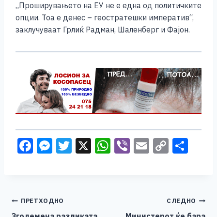
„Проширувањето на ЕУ не е една од политичките
опции. Тоа е денес – геостратешки императив“,
заклучуваат Грлиќ Радман, Шаленберг и Фајон.
F
M
T
X
W
Vi
E
C
S
a
e
wi
h
b
m
o
h
c
ss
tt
at
er
ai
p
ar
e
e
er
s
l
y
e
Навигација
ПРЕТХОДНО
СЛЕДНО
b
n
A
Li
Зголемена разликата
Министерот ќе бара