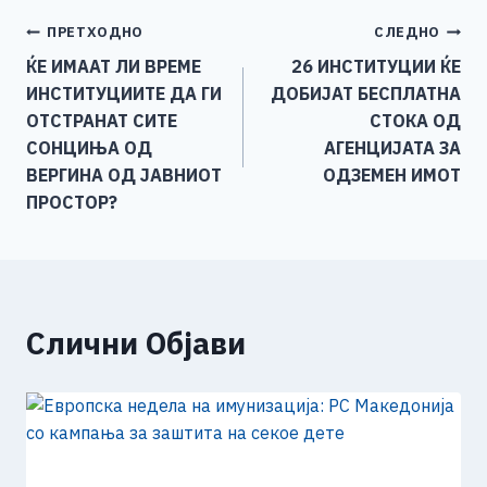
e
e
er
s
l
y
e
Навигација
ПРЕТХОДНО
СЛЕДНО
b
n
A
Li
ЌЕ ИМААТ ЛИ ВРЕМЕ
26 ИНСТИТУЦИИ ЌЕ
o
g
p
n
на
ИНСТИТУЦИИТЕ ДА ГИ
ДОБИЈАТ БЕСПЛАТНА
o
er
p
k
напис
ОТСТРАНАТ СИТЕ
СТОКА ОД
k
СОНЦИЊА ОД
АГЕНЦИЈАТА ЗА
ВЕРГИНА ОД ЈАВНИОТ
ОДЗЕМЕН ИМОТ
ПРОСТОР?
Слични Објави