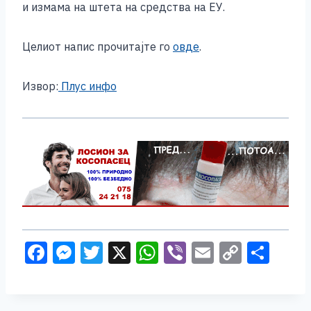
и измама на штета на средства на ЕУ.
Целиот напис прочитајте го
овде
.
Извор:
Плус инфо
F
M
T
X
W
Vi
E
C
S
a
e
wi
h
b
m
o
h
c
ss
tt
at
er
ai
p
ar