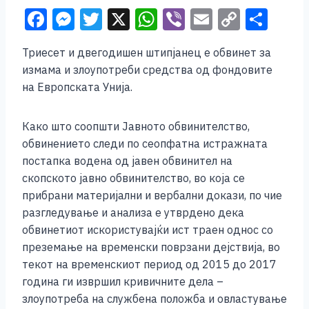
F
M
T
X
W
Vi
E
C
S
a
e
wi
h
b
m
o
h
Триесет и двегодишен штипјанец е обвинет за
c
ss
tt
at
er
ai
p
ar
измама и злоупотреби средства од фондовите
e
e
er
s
l
y
e
на Европската Унија.
b
n
A
Li
o
g
p
n
Како што соопшти Јавното обвинителство,
обвинението следи по сеопфатна истражната
o
er
p
k
постапка водена од јавен обвинител на
k
скопското јавно обвинителство, во која се
прибрани материјални и вербални докази, по чие
разгледување и анализа е утврдено дека
обвинетиот искористувајќи ист траен однос со
преземање на временски поврзани дејствија, во
текот на временскиот период од 2015 до 2017
година ги извршил кривичните дела –
злоупотреба на службена положба и овластување