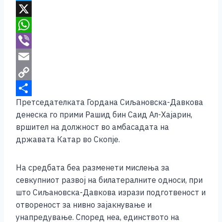
c
e
T
e
s
w
X
b
s
i
W
o
e
t
h
V
o
n
t
a
i
E
k
g
e
t
b
m
C
Претседателката Гордана Сиљановска-Давкова
e
r
s
e
a
o
S
денеска го прими Рашид бин Саид Ал-Хајарин,
r
A
r
i
p
h
вршител на должност во aмбасадата на
p
l
y
a
државата Катар во Скопје.
p
L
r
i
e
На средбата беа разменети мислења за
севкупниот развој на билатералните односи, при
n
што Сиљановска-Давкова изрази подготвеност и
k
отвореност за нивно зајакнување и
унапредување. Според неа, единството на