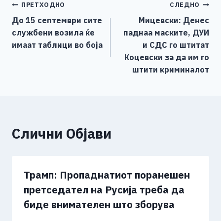
Навигација
ПРЕТХОДНО
СЛЕДНО
p
l
y
a
До 15 септември сите
Мицевски: Денес
p
L
r
на
службени возила ќе
паднаа маските, ДУИ
i
e
напис
имаат таблици во боја
и СДС го штитат
n
Коцевски за да им го
k
штити криминалот
Слични Објави
Трамп: Пропаднатиот поранешен
претседател на Русија треба да
биде внимателен што зборува