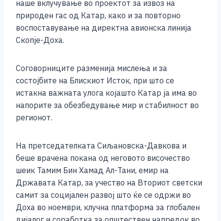
наше вклучување во проектот за извоз на
природен гас од Катар, како и за повторно
воспоставување на директна авионска линија
Скопје-Доха.
Соговорниците разменија мислења и за
состојбите на Блискиот Исток, при што се
истакна важната улога којашто Катар ја има во
напорите за обезбедување мир и стабилност во
регионот.
На претседателката Сиљановска-Давкова и
беше врачена покана од неговото височество
шеик Тамим Бин Хамад Ал-Тани, емир на
Државата Катар, за учество на Вториот светски
самит за социјален развој што ќе се одржи во
Доха во ноември, клучна платформа за глобален
дијалог и соработка за општествен напредок во