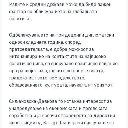
малите и средни држави може да биде важен
фактор во обликувањето на глобалната
политика.
Одбележувањето на три децении дипломатски
односи следната година, според
претседателката, е добра можност за
интензивирање на контактите на највисоко
политичко ниво, со очекувано позитивно влијание
врз развојот на односите во енергетиката,
градежништвото, земјоделството,
образованието, културата, науката и туризмот.
Сиљановска-Давкова го истакна интересот за
унапредување на економската и трговската
соработка и ја посочи отвореноста за директни
инвестиции од Катар. Таа изрази очекување за