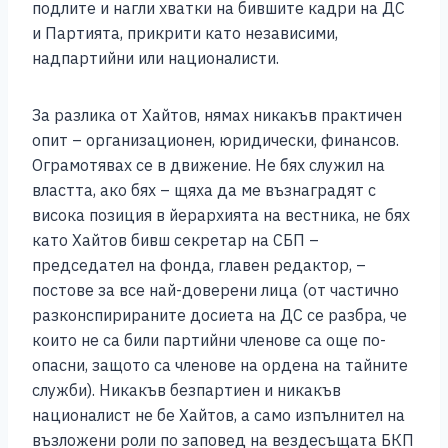
подлите и нагли хватки на бившите кадри на ДС
и Партията, прикрити като независими,
надпартийни или националисти.
За разлика от Хайтов, нямах никакъв практичен
опит – организационен, юридически, финансов.
Ограмотявах се в движение. Не бях служил на
властта, ако бях – щяха да ме възнаградят с
висока позиция в йерархията на вестника, не бях
като Хайтов бивш секретар на СБП –
председател на фонда, главен редактор, –
постове за все най-доверени лица (от частично
разконспирираните досиета на ДС се разбра, че
които не са били партийни членове са още по-
опасни, защото са членове на ордена на тайните
служби). Никакъв безпартиен и никакъв
националист не бе Хайтов, а само изпълнител на
възложени роли по заповед на вездесъщата БКП