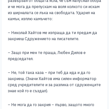
развързан от общата ясла, че съм напуснал обора
и че мога да препускам на воля колкото си искам
из ширналата се лъка на свободата. Ударил на
камък, изплю камъчето:
– Николай Хайтов ме изпраща да ти предам да
закриеш Сдружението на писателите.
– Защо при мен те праща, Любен Дилов е
председател.
– Не, той така каза – при теб да ида и да го
закриеш. (Значи Хайтов има силен информатор
сред учредителите и за разлика от сдруженците
знае кой го е създал).
– Не мога да го закрия – първо, защото много