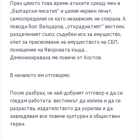
През цялото това време атаките срещу мен в
„Български писател“ и целия червен печат,
самоопределил се като независим, не спираха. А
поводи бол: Вапцаров, „откраднатият“ вестник,
разцепеният съюз, съдебен иск за имущество,
опит за присвояване на имуществото на СБП,
похищение на Яворовата къща…
Демонизираваха ме повече от Костов.
В началото им отговарях.
После разбрах, че най-добрият отговор е да си
гледам работата: вестникът да излиза и да се
разраства, издателството да укрепва и да
завладявам все повече културен и обществен
терен.