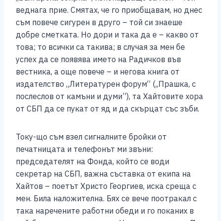
веднага прие. Смятах, че го приобщавам, но днес
съм повече сигурен в друго – той си знаеше
добре сметката. Но дори и така да е – какво от
това; то всички са такива; в случая за мен бе
успех да се появява името на Радичков във
вестника, а още повече – и негова книга от
издателство „Литературен форум“ (,,Прашка, с
послеслов от камъни и думи”), та Хайтовите хора
от СБП да се пукат от яд и да скърцат със зъби.
Току-що съм взел сигналните бройки от
печатницата и телефонът ми звъни:
председателят на Фонда, който се води
секретар на СБП, важна съставка от екипа на
Хайтов – поетът Христо Георгиев, иска среща с
мен. Била наложителна. Бях се вече поотракал с
така наречените работни обеди и го поканих в