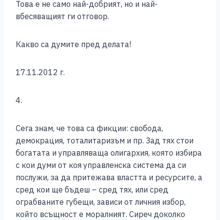
Това е не само най-добрият, но и най-
вбесяващият ги отговор.
Какво са думите пред делата!
17.11.2012 г.
4.
Сега знам, че това са фикции: свобода,
демокрация, тоталитаризъм и пр. Зад тях стои
богатата и управляваща олигархия, която избира
с кои думи от коя управленска система да си
послужи, за да притежава властта и ресурсите, а
сред кои ще бъдеш – сред тях, или сред
ограбваните губещи, зависи от личния избор,
който всъщност е моралният. Сиреч доколко