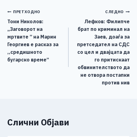
e
e
er
s
l
y
e
Навигација
ПРЕТХОДНО
СЛЕДНО
b
n
A
Li
Тони Николов:
Лефков: Филипче
o
g
p
n
на
„Заговорот на
брат по криминал на
o
er
p
k
напис
мртвите ” на Марин
Заев, доаѓа за
k
Георгиев е расказ за
претседател на СДС
,,средишното
со цел и двајцата да
бугарско време”
го притискаат
обвинителството да
не отвора постапки
против нив
Слични Објави