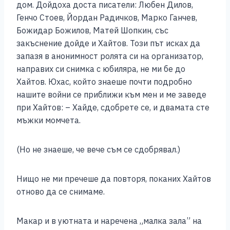
дом. Дойдоха доста писатели: Любен Дилов,
Генчо Стоев, Йордан Радичков, Марко Ганчев,
Божидар Божилов, Матей Шопкин, със
закъснение дойде и Хайтов. Този път исках да
запазя в анонимност ролята си на организатор,
направих си снимка с юбиляра, не ми бе до
Хайтов. Юхас, който знаеше почти подробно
нашите войни се приближи към мен и ме заведе
при Хайтов: – Хайде, сдобрете се, и двамата сте
мъжки момчета.
(Но не знаеше, че вече съм се сдобрявал.)
Нищо не ми пречеше да повторя, поканих Хайтов
отново да се снимаме.
Макар и в уютната и наречена „малка зала” на