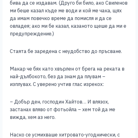
бива да се издавам. (Друго би било, ако Свиленов
ми беше казал къде ме води и кой ме чака, щях
да имам повечко време да помисля и да се
овладея; ако ми бе казал, казаното щеше да ми е
предупреждение.)
Стаята бе заредена с неудобство до пръсване.
Макар че бях като хвърлен от брега на реката в
най-дълбокото, без да знам да плувам –
изплувах. С уверено учтив глас изрекох:
– Добър ден, господин Хайтов… И влязох,
застанах вляво от фотьойла – хем той да ме
вижда, хем аз него.
Наско се усмихваше хитровато-угоднически, с