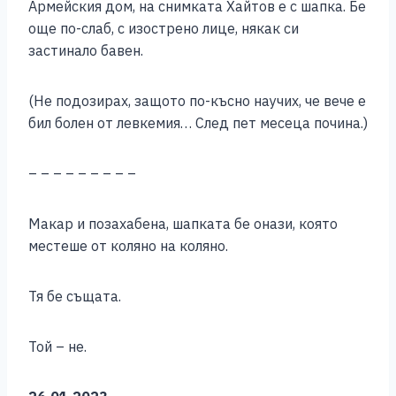
Армейския дом, на снимката Хайтов е с шапка. Бе
още по-слаб, с изострено лице, някак си
застинало бавен.
(Не подозирах, защото по-късно научих, че вече е
бил болен от левкемия… След пет месеца почина.)
– – – – – – – – –
Макар и позахабена, шапката бе онази, която
местеше от коляно на коляно.
Тя бе същата.
Той – не.