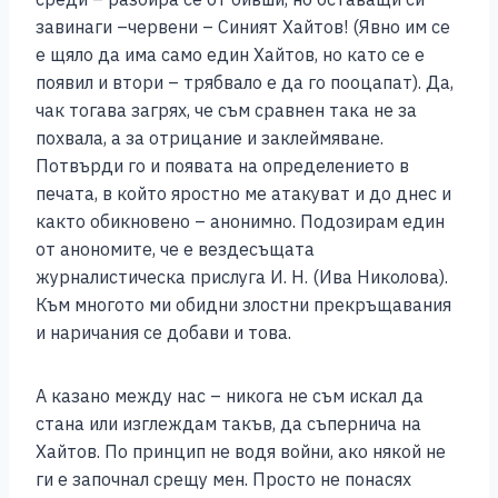
завинаги –червени – Синият Хайтов! (Явно им се
е щяло да има само един Хайтов, но като се е
появил и втори – трябвало е да го пооцапат). Да,
чак тогава загрях, че съм сравнен така не за
похвала, а за отрицание и заклеймяване.
Потвърди го и появата на определението в
печата, в който яростно ме атакуват и до днес и
както обикновено – анонимно. Подозирам един
от анономите, че е вездесъщата
журналистическа прислуга И. Н. (Ива Николова).
Към многото ми обидни злостни прекръщавания
и наричания се добави и това.
А казано между нас – никога не съм искал да
стана или изглеждам такъв, да съпернича на
Хайтов. По принцип не водя войни, ако някой не
ги е започнал срещу мен. Просто не понасях