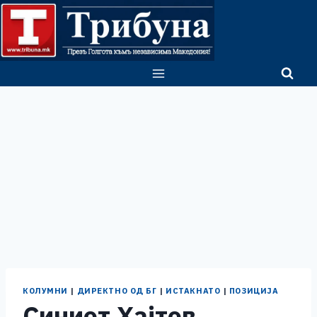
Skip
to
content
КОЛУМНИ
|
ДИРЕКТНО ОД БГ
|
ИСТАКНАТО
|
ПОЗИЦИЈА
Синиот Хајтов