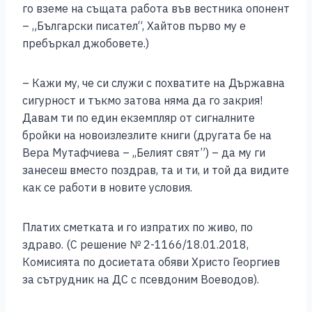
го вземе на същата работа във вестника опонент
– „Български писател“, Хайтов първо му е
пребъркал джобовете.)
– Кажи му, че си служи с похватите на Държавна
сигурност и тъкмо затова няма да го закрия!
Давам ти по един екземпляр от сигналните
бройки на новоизлезлите книги (другата бе на
Вера Мутафчиева – ,,Белият свят”) – да му ги
занесеш вместо поздрав, та и ти, и той да видите
как се работи в новите условия.
Платих сметката и го изпратих по живо, по
здраво. (С решение № 2-1166/18.01.2018,
Комисията по досиетата обяви Христо Георгиев
за сътрудник на ДС с псевдоним Воеводов).