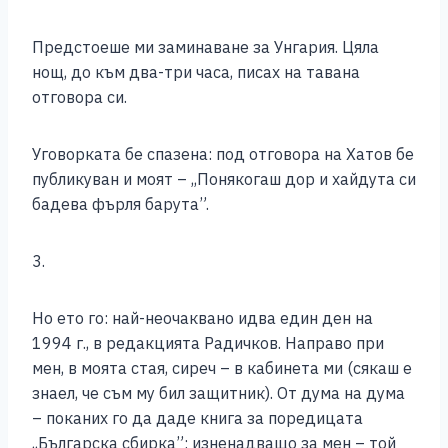
Предстоеше ми заминаване за Унгария. Цяла
нощ, до към два-три часа, писах на тавана
отговора си.
Уговорката бе спазена: под отговора на Хатов бе
публикуван и моят – ,,Понякогаш дор и хайдута си
бадева фърля барута”.
3.
Но ето го: най-неочаквано идва един ден на
1994 г., в редакцията Радичков. Направо при
мен, в моята стая, сиреч – в кабинета ми (сякаш е
знаел, че съм му бил защитник). От дума на дума
– поканих го да даде книга за поредицата
,,Българска сбирка”; изненадващо за мен – той