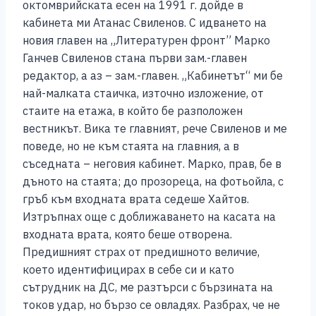
октомврийската есен на 1991 г. дойде в
кабинета ми Атанас Свиленов. С идването на
новия главен на „Литературен фронт” Марко
Ганчев Свиленов стана първи зам.-главен
редактор, а аз – зам.-главен. „Кабинетът“ ми бе
най-малката стаичка, източно изложение, от
стаите на етажа, в който бе разположен
вестникът. Вика те главният, рече Свиленов и ме
поведе, но не към стаята на главния, а в
съседната – неговия кабинет. Марко, прав, бе в
дъното на стаята; до прозореца, на фотьойла, с
гръб към входната врата седеше Хайтов.
Изтръпнах още с доближаването на касата на
входната врата, която беше отворена.
Предишният страх от предишното величие,
което идентифицирах в себе си и като
сътрудник на ДС, ме разтърси с бързината на
токов удар, но бързо се овладях. Разбрах, че не