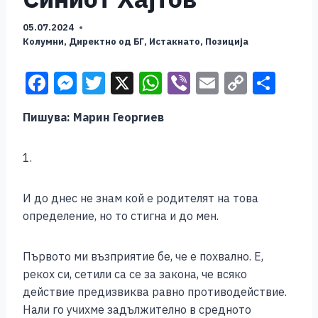
05.07.2024
Колумни
,
Директно од БГ
,
Истакнато
,
Позиција
F
M
T
X
W
Vi
E
C
S
a
e
wi
h
b
m
o
h
Пишува: Марин Георгиев
c
ss
tt
at
er
ai
p
ar
e
e
er
s
l
y
e
1.
b
n
A
Li
o
g
p
n
И до днес не знам кой е родителят на това
o
er
p
k
определение, но то стигна и до мен.
k
Първото ми възприятие бе, че е похвално. Е,
рекох си, сетили са се за закона, че всяко
действие предизвиква равно противодействие.
Нали го учихме задължително в средното