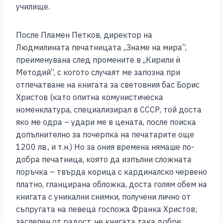
училище.
После Пламен Петков, директор на
Людмилината печатницата ,,Знаме на мира“,
преименувана след промените в ,,Кирили ѝ
Методий“, с когото случаят ме запозна при
отпечатване на книгата за световния бас Борис
Христов (като опитна комунистическа
номенклатура, специализирал в СССР, той доста
яко ме одра – удари ме в цената, после поиска
допълнително за почерпка на печатарите още
1200 лв., и т.н.) Но за ония времена нямаше по-
добра печатница, която да изпълни сложната
поръчка – твърда корица с кардиналско червено
платно, гланцирана обложка, доста голям обем на
книгата с уникални снимки, получени лично от
съпругата на певеца госпожа Франка Христов;
заслепен от радост, че книгата така добре