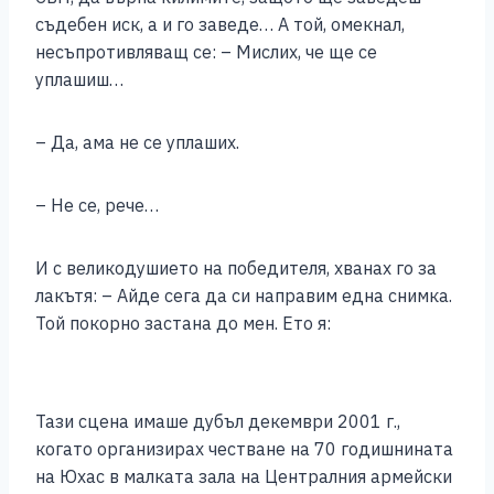
съдебен иск, а и го заведе… А той, омекнал,
несъпротивляващ се: – Мислих, че ще се
уплашиш…
– Да, ама не се уплаших.
– Не се, рече…
И с великодушието на победителя, хванах го за
лакътя: – Айде сега да си направим една снимка.
Той покорно застана до мен. Ето я:
Тази сцена имаше дубъл декември 2001 г.,
когато организирах честване на 70 годишнината
на Юхас в малката зала на Централния армейски