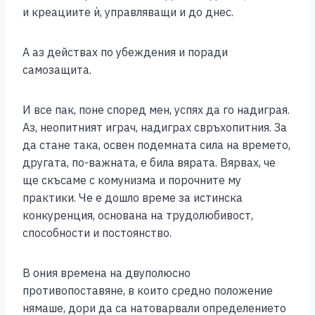
и креациите ѝ, управляващи и до днес.
А аз действах по убеждения и поради
самозащита.
И все пак, поне според мен, успях да го надиграя.
Аз, неопитният играч, надиграх свръхопитния. За
да стане така, освен подемната сила на времето,
другата, по-важната, е била вярата. Вярвах, че
ще скъсаме с комунизма и порочните му
практики. Че е дошло време за истинска
конкуренция, основана на трудолюбивост,
способности и постоянство.
В ония времена на двуполюсно
противопоставяне, в които средно положение
нямаше, дори да са натоварвали определението