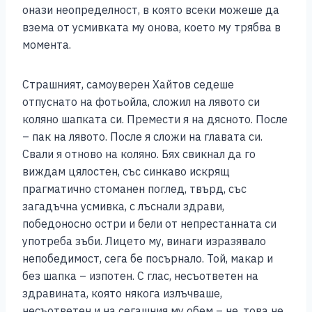
онази неопределност, в която всеки можеше да
взема от усмивката му онова, което му трябва в
момента.
Страшният, самоуверен Хайтов седеше
отпуснато на фотьойла, сложил на лявото си
коляно шапката си. Премести я на дясното. После
– пак на лявото. После я сложи на главата си.
Свали я отново на коляно. Бях свикнал да го
виждам цялостен, със синкаво искрящ
прагматично стоманен поглед, твърд, със
загадъчна усмивка, с лъснали здрави,
победоносно остри и бели от непрестанната си
употреба зъби. Лицето му, винаги изразявало
непобедимост, сега бе посърнало. Той, макар и
без шапка – изпотен. С глас, несъответен на
здравината, която някога излъчваше,
несъответен и на сегашния му обем – не, това не