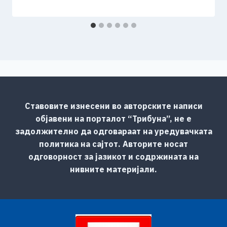
Ставовите изнесени во авторските написи
објавени на порталот “Трибуна”, не е
задолжително да одговараат на уредувачката
политика на сајтот. Авторите носат
одговорност за јазикот и содржината на
нивните материјали.