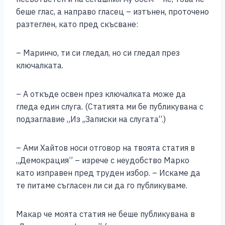
беше глас, а направо гласец – изтънен, проточено
разтеглен, като пред скъсване:
– Маринчо, ти си гледал, но си гледал през
ключалката.
– А откъде освен през ключалката може да
гледа един слуга. (Статията ми бе публикувана с
подзаглавие „Из ,,Записки на слугата“.)
– Ами Хайтов носи отговор на твоята статия в
„Демокрация” – изрече с неудобство Марко
като изправен пред труден избор. – Искаме да
те питаме съгласен ли си да го публикуваме.
Макар че моята статия не беше публикувана в