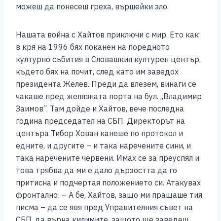
можеш да понесеш греха, вършейки зло.
Нашата война с Хайтов приключи с мир. Ето как:
в кря на 1996 бях поканен на поредното
културно събития в Словашкия културен център,
където бях на почит, след като им заведох
президента Желев. Преди да влезем, винаги се
чакаше пред желязната порта на бул. ,,Владимир
Заимов“. Там дойде и Хайтов, вече последна
година председател на СБП. Директорът на
центъра Тибор Хован канеше по протокол и
едните, и другите – и така наречените сини, и
така наречените червени. Имах се за преуспял и
това трябва да ми е дало дързостта да го
притисна и подчертая положението си. Атакувах
фронтално: – А бе, Хайтов, защо ми пращаше тия
писма – да се явя пред Управителния съвет на
СБП, да върна килимите, защото ще заведеш