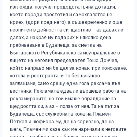
изглежда, получил предодстатъчна дотация,
което поради простотия и самохвалство не
криех, (дори пред него), а същевременно и още
неопитен в дейността си, щастлив – аз давах ли
давах, а накрая му подарих и няколко дена
пребиваване в Будапеща, за сметка на
Българското Републиканско самоуправление в
лицето на неговия председател Тошо Дончев,
който направо ми бе дал за конак, при поискване,
хотела и ресторанта, и то без никакво
заплащане, само срещу една гола реклама във
вестника. Рекламата едва ли вършеше работа на
рекламираните, но той имаше оправдание за
щедростта си, а аз – полза от нея. Та на път за
Будапеща, със служебната кола на Пламен
Петков и шофьора му, де на сериозно, де на
шега, Пламен ми каза как ме наричали в неговите
среди – разбира се от бивши, но оставащи си