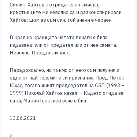
Синият Хайтов с отрицателен смисъл,
кръстниците ми неволно са и разконспирирали
Хайтов: щом аз съм син, той значи е червен.
В края на краищата четата винаги е била
издавана: или от предател или от нея самата.
Неволно. Поради глупост.
Парадоксално, но тъкмо от него съм получил и
едно от най-големите си признания. Пред Петер
Юхас, тогавашният председател на СБП (1993 –
1999) Николай Хайтов казал: – Където отида за
пари, Марин Георгиев вече е бил.
13.06.2021
2.