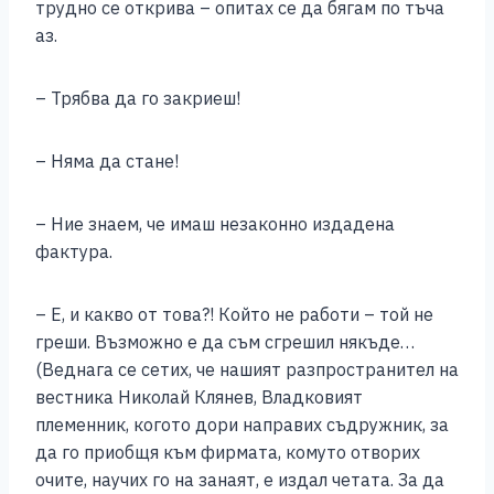
трудно се открива – опитах се да бягам по тъча
аз.
– Трябва да го закриеш!
– Няма да стане!
– Ние знаем, че имаш незаконно издадена
фактура.
– Е, и какво от това?! Който не работи – той не
греши. Възможно е да съм сгрешил някъде…
(Веднага се сетих, че нашият разпространител на
вестника Николай Клянев, Владковият
племенник, когото дори направих съдружник, за
да го приобщя към фирмата, комуто отворих
очите, научих го на занаят, е издал четата. За да