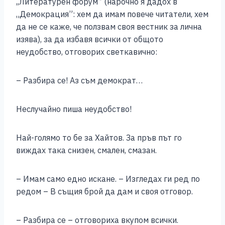
,,Литературен форум” (нарочно я дадох в
„Демокрация”: хем да имам повече читатели, хем
да не се каже, че ползвам своя вестник за лична
изява), за да избавя всички от общото
неудобство, отговорих светкавично:
– Разбира се! Аз съм демократ…
Неслучайно пиша неудобство!
Най-голямо то бе за Хайтов. За пръв път го
виждах така снизен, смален, смазан.
– Имам само едно искане. – Изгледах ги ред по
редом – В същия брой да дам и своя отговор.
– Разбира се – отговориха вкупом всички.