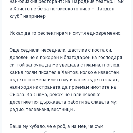
най-близкия ресторант: на Народния театър. Пък
и Христо не бе за по-високото ниво – „Гардън
клуб” например.
Исках да го респектирам и смутя едновременно.
Още седнали-неседнали, щастлив с поста си,
доволен че е покорен и благодарен на господаря
си, той започна да ме увещава с пламнал поглед
какъв голям писател е Хайтов, колко е известен,
където спомена името му и навсякъде го знаят,
нали ходя из страната да приемам имотите на
Съюза. Как няма, рекох, че нали няколко
десетилетия държавата работи за славата му:
радио, телевизия, вестници…
Беше му хубаво, че е роб, а на мен, че съм