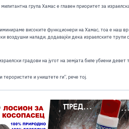
 милитантна група Хамас е главен приоритет за израелска
иминираме високите функционери на Хамас, тоа е наш врв
ски воздушни напади, додавајќи дека израелските трупи 
израелски градови на југот на земјата биле убиени девет 
 терористите и уништете ги“, рече тој.