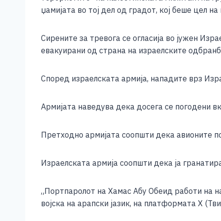
e
e
er
s
l
y
џамијата во тој дел од градот, кој беше цел на
b
n
A
Li
o
g
p
n
Сирените за тревога се огласија во јужен Изра
евакуирани од страна на израелските одбранб
o
er
p
k
k
Според израелската армија, нападите врз Изра
Армијата наведува дека досега се погодени вк
Претходно армијата соопшти дека авионите пог
Израелската армија соопшти дека ја гранатирал
„Портпаролот на Хамас Абу Обеид работи на н
војска на арапски јазик, на платформата X (Тв