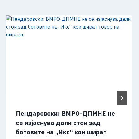
Пендаровски: ВМРО-ДПМНЕ не
се изјаснува дали стои зад
ботовите на „Икс“ кои шират