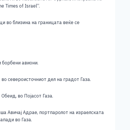
 Times of Israel“.
ици во близина на границата веќе се
и борбени авиони.
во североисточниот дел на градот Газа.
Обеид, во Појасот Газа.
ша Авичај Адрае, портпаролот на израелската
апади во Газа.