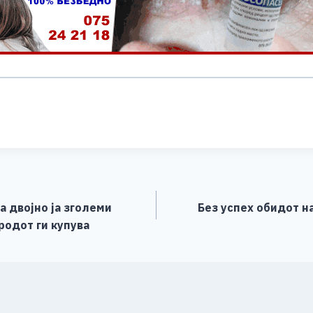
S
h
ar
e
 двојно ја зголеми
Без успех обидот на
родот ги купува