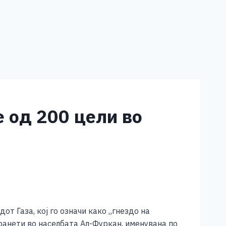
е од 200 цели во
т Газа, кој го означи како „гнездо на
ранети во населбата Ал-Фуркан, именувана по