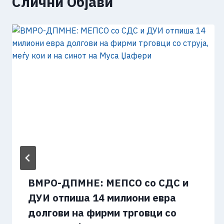
Слични Објави
ВМРО-ДПМНЕ: МЕПСО со СДС и
ДУИ отпиша 14 милиони евра
долгови на фирми трговци со