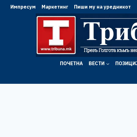
Skip
Импресум
Маркетинг
Пиши му на уредникот
to
content
ПОЧЕТНА
ВЕСТИ
ПОЗИЦИ