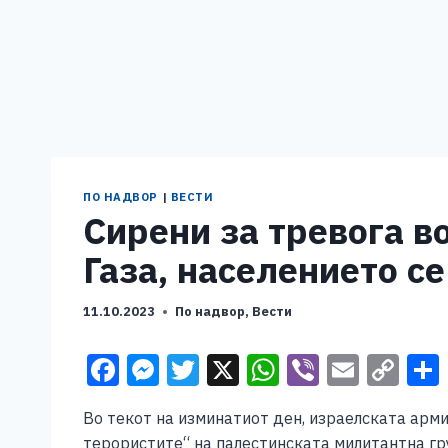
ПО НАДВОР
|
ВЕСТИ
Сирени за тревога в
Газа, населението с
11.10.2023
По надвор
,
Вести
F
M
T
X
W
Vi
E
C
a
e
wi
h
b
m
o
Во текот на изминатиот ден, израелската армиј
c
ss
tt
at
er
ai
p
терористите“ на палестинската милитантна гру