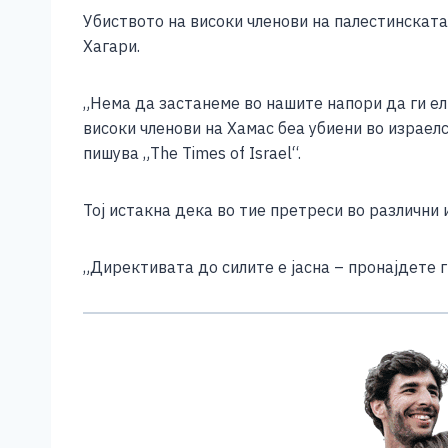
Убиството на високи членови на палестинската
Хагари.
„Нема да застанеме во нашите напори да ги ел
високи членови на Хамас беа убиени во израел
пишува „The Times of Israel“.
Тој истакна дека во тие претреси во различни 
„Директивата до силите е јасна – пронајдете ги