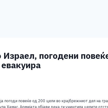
о Израел, погодени повеќ
е евакуира
S
h
а погоди повеќе од 200 цели во крајбрежниот дел на градо
ar
па Хамас. Армијата објави дека ги уништила целите отст