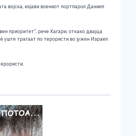
та војска, изјави воениот портпарол Даниел
ен приоритет“, рече Хагари, откако двајца
сè уште трагаат по терористи во јужен Израел
терористи.