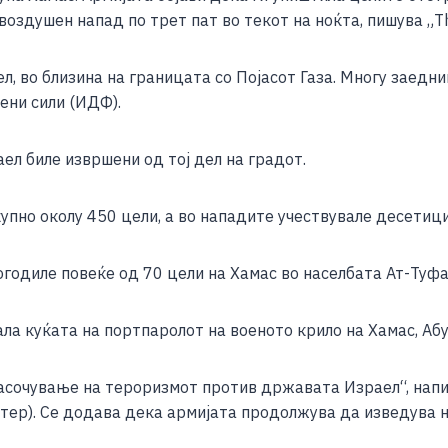
e
 воздушен напад по трет пат во текот на ноќта, пишува „The
ел, во близина на границата со Појасот Газа. Многу заедн
ени сили (ИДФ).
ел биле извршени од тој дел на градот.
упно околу 450 цели, а во нападите учествувале десетиц
одиле повеќе од 70 цели на Хамас во населбата Ат-Туфа 
а куќата на портпаролот на военото крило на Хамас, Абу 
асочување на тероризмот против државата Израел“, напи
итер). Се додава дека армијата продолжува да изведува н