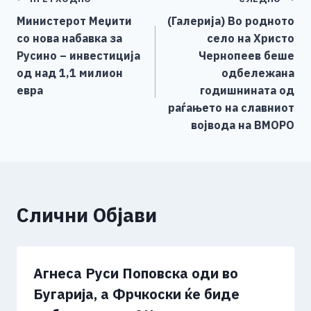
Навигација
b
n
A
Li
Министерот Меџити
(Галерија) Во родното
o
g
p
n
на
со нова набавка за
село на Христо
o
er
p
k
напис
Русино – инвестиција
Чернопеев беше
k
од над 1,1 милион
одбележана
евра
годишнината од
раѓањето на славниот
војвода на ВМОРО
Слични Објави
Агнеса Руси Поповска оди во
Бугарија, а Фрчкоски ќе биде