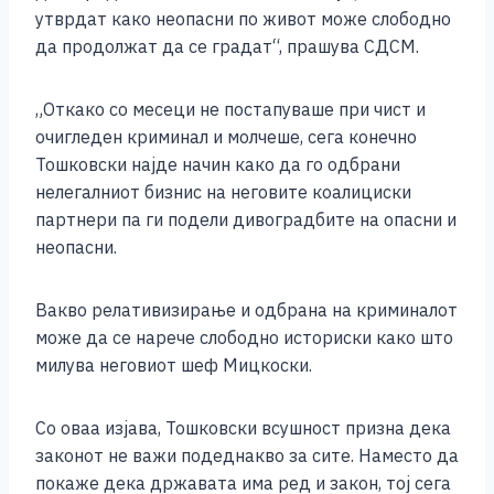
o
g
p
n
утврдат како неопасни по живот може слободно
o
er
p
k
да продолжат да се градат“, прашува СДСМ.
k
„Откако со месеци не постапуваше при чист и
очигледен криминал и молчеше, сега конечно
Тошковски најде начин како да го одбрани
нелегалниот бизнис на неговите коалициски
партнери па ги подели дивоградбите на опасни и
неопасни.
Вакво релативизирање и одбрана на криминалот
може да се нарече слободно историски како што
милува неговиот шеф Мицкоски.
Со оваа изјава, Тошковски всушност призна дека
законот не важи подеднакво за сите. Наместо да
покаже дека државата има ред и закон, тој сега