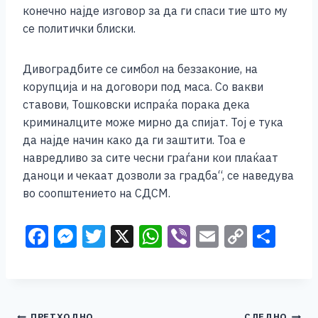
конечно најде изговор за да ги спаси тие што му
се политички блиски.
Дивоградбите се симбол на беззаконие, на
корупција и на договори под маса. Со вакви
ставови, Тошковски испраќа порака дека
криминалците може мирно да спијат. Тој е тука
да најде начин како да ги заштити. Тоа е
навредливо за сите чесни граѓани кои плаќаат
даноци и чекаат дозволи за градба“, се наведува
во соопштението на СДСМ.
F
M
T
X
W
Vi
E
C
S
a
e
wi
h
b
m
o
h
c
ss
tt
at
er
ai
p
ar
e
e
er
s
l
y
e
ПРЕТХОДНО
СЛЕДНО