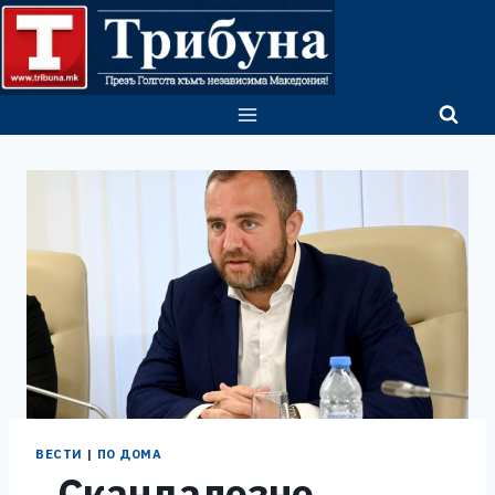
Skip
to
content
ВЕСТИ
|
ПО ДОМА
„Скандалозно,