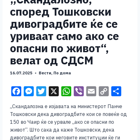
според Тошковски
дивоградбите ќе се
уриваат само ако се
опасни по живот“,
велат од СДСМ
16.07.2025
Вести
,
По дома
F
M
T
X
W
Vi
E
C
S
a
e
wi
h
b
m
o
h
„Скандалозна е изјавата на министерот Панче
c
ss
tt
at
er
ai
p
ar
Тошковски дека дивоградбите кои се повеќе од
e
e
er
s
l
y
e
150 во Чаир ќе се урвале „ако се опасни по
b
n
A
Li
живот“. Што сака да каже Тошковски, дека
дивоградбите кои неговите институции ќе ги