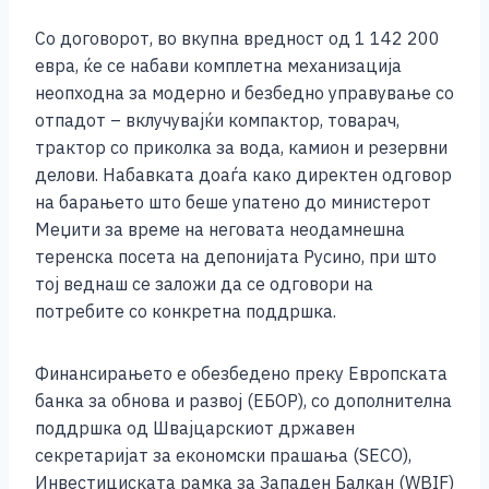
k
Со договорот, во вкупна вредност од 1 142 200
евра, ќе се набави комплетна механизација
неопходна за модерно и безбедно управување со
отпадот – вклучувајќи компактор, товарач,
трактор со приколка за вода, камион и резервни
делови. Набавката доаѓа како директен одговор
на барањето што беше упатено до министерот
Меџити за време на неговата неодамнешна
теренска посета на депонијата Русино, при што
тој веднаш се заложи да се одговори на
потребите со конкретна поддршка.
Финансирањето е обезбедено преку Европската
банка за обнова и развој (ЕБОР), со дополнителна
поддршка од Швајцарскиот државен
секретаријат за економски прашања (SECO),
Инвестициската рамка за Западен Балкан (WBIF)