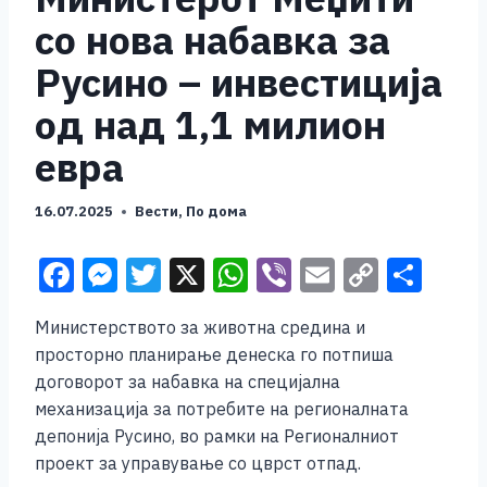
со нова набавка за
Русино – инвестиција
од над 1,1 милион
евра
16.07.2025
Вести
,
По дома
F
M
T
X
W
Vi
E
C
S
a
e
wi
h
b
m
o
h
Министерството за животна средина и
c
ss
tt
at
er
ai
p
ar
просторно планирање денеска го потпиша
e
e
er
s
l
y
e
договорот за набавка на специјална
b
n
A
Li
механизација за потребите на регионалната
депонија Русино, во рамки на Регионалниот
o
g
p
n
проект за управување со цврст отпад.
o
er
p
k