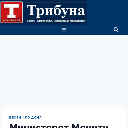
Skip
to
content
ВЕСТИ
|
ПО ДОМА
Министерот Меџити