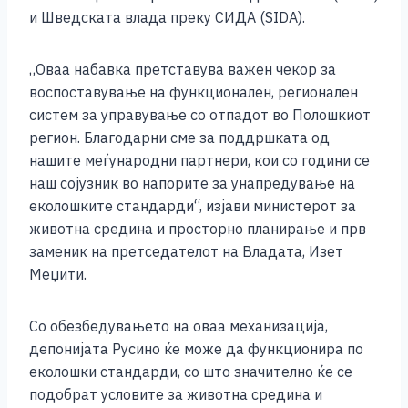
и Шведската влада преку СИДА (SIDA).
„Оваа набавка претставува важен чекор за
воспоставување на функционален, регионален
систем за управување со отпадот во Полошкиот
регион. Благодарни сме за поддршката од
нашите меѓународни партнери, кои со години се
наш сојузник во напорите за унапредување на
еколошките стандарди“, изјави министерот за
животна средина и просторно планирање и прв
заменик на претседателот на Владата, Изет
Меџити.
Со обезбедувањето на оваа механизација,
депонијата Русино ќе може да функционира по
еколошки стандарди, со што значително ќе се
подобрат условите за животна средина и