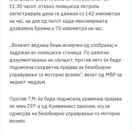
11:30 часот, откако полициска патрола
регистрирала дека се движел со 142 километри
на час, на дел од патот каде максималната
дозволена брзина е 70 километри на час.
„Возачот веднаш беше исклучен од сообраќај и
задржан во полициска станица. По целосно
документирање на случајот, против него ќе биде
поднесена соодветна пријава за безобѕирно
управување со моторно возило“, велат од МВР за
нашиот медиум.
Против Т.М. ќе биде поднесена кривична пријава
по член 297-а од Кривичниот законик, кој се
однесува на безобѕирно управување со моторно
возило.