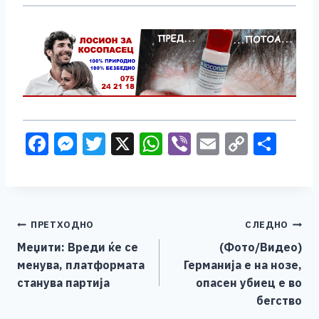
F
M
T
X
W
Vi
E
C
S
a
e
wi
h
b
m
o
h
c
ss
tt
at
er
ai
p
ar
e
e
er
s
l
y
e
Навигација
ПРЕТХОДНО
СЛЕДНО
b
n
A
Li
Меџити: Вреди ќе се
(Фото/Видео)
o
g
p
n
на
менува, платформата
Германија е на нозе,
o
er
p
k
напис
станува партија
опасен убиец е во
k
бегство