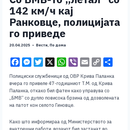
142 км/ч кај
Ранковце, полицијата
го приведе
20.04.2025
Вести
,
По дома
F
M
T
X
W
Vi
E
C
S
a
e
wi
h
b
m
o
h
Полициски службеници од ОВР Крива Паланка
c
ss
tt
at
er
ai
p
ar
вчера го привеле 47-годишниот Т.М. од Крива
e
e
er
s
l
y
e
Паланка, откако бил фатен како управува со
b
n
A
Li
„БМВ“ со дупло повисока брзина од дозволената
на патот кон селото Гиновце.
o
g
p
n
o
er
p
k
Како што информираа од Министерството за
k
внатрешни работи, возачот бил застанат во