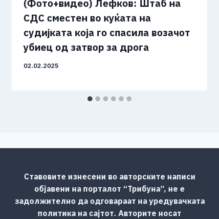
(Фото+видео) Лефков: Штаб на
СДС сместен во куќата на
судијката која го спасила возачот
убиец од затвор за дрога
02.02.2025
Ставовите изнесени во авторските написи
објавени на порталот “Трибуна”, не е
задолжително да одговараат на уредувачката
политика на сајтот. Авторите носат