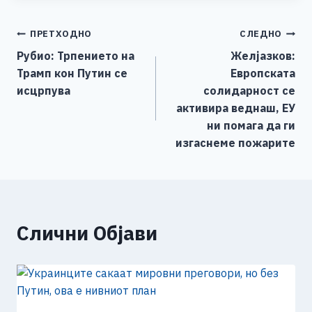
e
e
er
s
l
y
e
Навигација
ПРЕТХОДНО
СЛЕДНО
b
n
A
Li
Рубио: Трпението на
Желјазков:
o
g
p
n
на
Трамп кон Путин се
Европската
o
er
p
k
напис
исцрпува
солидарност се
k
активира веднаш, ЕУ
ни помага да ги
изгаснеме пожарите
Слични Објави