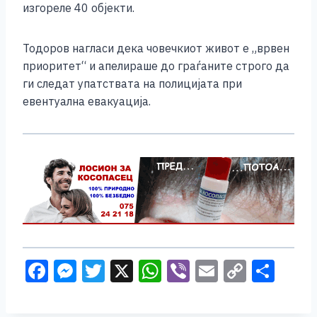
изгореле 40 објекти.
Тодоров нагласи дека човечкиот живот е „врвен
приоритет“ и апелираше до граѓаните строго да
ги следат упатствата на полицијата при
евентуална евакуација.
F
M
T
X
W
Vi
E
C
S
a
e
wi
h
b
m
o
h
c
ss
tt
at
er
ai
p
ar