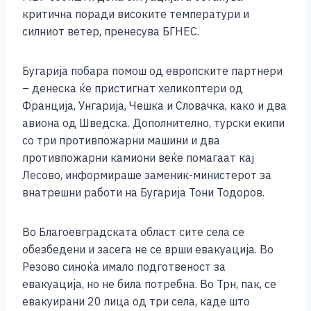
e
e
er
s
l
y
e
критична поради високите температури и
b
n
A
Li
силниот ветер, пренесува БГНЕС.
o
g
p
n
Бугарија побара помош од европските партнери
o
er
p
k
– денеска ќе пристигнат хеликоптери од
k
Франција, Унгарија, Чешка и Словачка, како и два
авиона од Шведска. Дополнително, турски екипи
со три противпожарни машини и два
противпожарни камиони веќе помагаат кај
Лесово, информираше заменик-министерот за
внатрешни работи на Бугарија Тони Тодоров.
Во Благоевградската област сите села се
обезбедени и засега не се врши евакуација. Во
Резово синоќа имало подготвеност за
евакуација, но не била потребна. Во Трн, пак, се
евакуирани 20 лица од три села, каде што