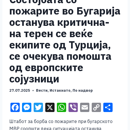
пожарите во Бугарија
останува критична-
на терен се веќе
екипите од Турција,
се очекува помошта
од европските
сојузници
27.07.2025
Вести
,
Истакнато
,
По надвор
F
M
T
X
W
Vi
E
C
S
a
e
wi
h
b
m
o
h
Штабот за борба со пожарите при бугарското
c
ss
tt
at
er
ai
p
ar
МВР соопшти дека ситуацијата останува