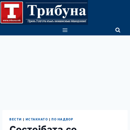
Skip
to
content
ВЕСТИ
|
ИСТАКНАТО
|
ПО НАДВОР
Состојбата со